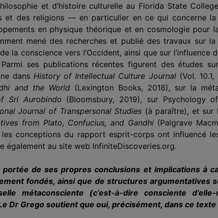
losophie et d’histoire culturelle au Florida State Colleg
 et des religions — en particulier en ce qui concerne la
loppements en physique théorique et en cosmologie pour la ph
 récemment mené des recherches et publié des travaux sur l
e la conscience vers l’Occident, ainsi que sur l’influence 
ale. Parmi ses publications récentes figurent des études 
aine dans
History of Intellectual Culture Journal
(Vol. 10.1,
dhi and the World
(Lexington Books, 2018), sur la mét
f Sri Aurobindo
(Bloomsbury, 2019), sur Psychology o
ional Journal of Transpersonal Studies
(à paraître), et sur 
ctives from Plato, Confucius, and Gandhi
(Palgrave Macmi
s conceptions du rapport esprit-corps ont influencé les
bue également au site web InfiniteDiscoveries.org.
l la portée de ses propres conclusions et implications à
ement fondés, ainsi que de structures argumentatives scie
elle métaconsciente (c’est-à-dire consciente d’elle
Le Dr Grego soutient que oui, précisément, dans ce texte 