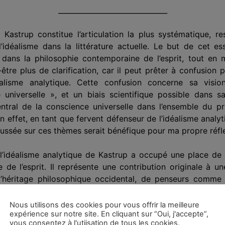
_______________________________
 Kastrup constitue l’articulation la plus systématique, r
’idéalisme dans la littérature actuelle. Le but de cet es
 dans la philosophie contemporaine de l’esprit, tout en
être plus de clarification, car il peut prêter à confusio
idéalisme analytique. Cette confusion concerne sa vis
universelle », et un biais scientifique possible dans 
entral de la conscience universelle dans l’ensemble du p
 En effet, en tant que fervent défenseur de l’idéalisme ana
poussée sur ces thèmes serait bénéfique pour ma propre réfl
l’idéalisme analytique de Kastrup a occupé une place de c
de l’esprit. Il représente une contribution originale à une
’héritage philosophique occidental, de penseurs comme 
 Kastrup s’est en grande partie inspiré et dont il a syn
t philosophe, il a examiné de manière critique et approfondie
Nous utilisons des cookies pour vous offrir la meilleure
expérience sur notre site. En cliquant sur “Oui, j'accepte”,
e et la nature de la conscience. Sa théorie de l’idéali
vous consentez à l'utiisation de tous les cookies.