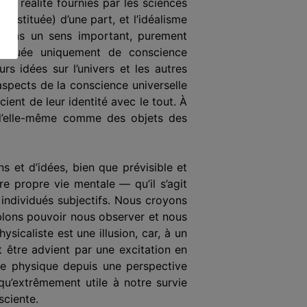
 la réalité fournies par les sciences
nstituée) d’une part, et l’idéalisme
, dans un sens important, purement
nstituée uniquement de conscience
urs idées sur l’univers et les autres
aspects de la conscience universelle
ent de leur identité avec le tout. À
e d’elle-même comme des objets des
s et d’idées, bien que prévisible et
re propre vie mentale — qu’il s’agit
 individués subjectifs. Nous croyons
blons pouvoir nous observer et nous
icaliste est une illusion, car, à un
t être advient par une excitation en
de physique depuis une perspective
 qu’extrêmement utile à notre survie
sciente.