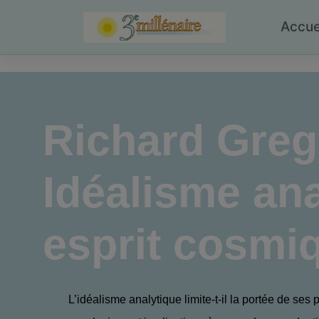
Skip
to
Accue
content
Richard Gre
Idéalisme ana
esprit cosmi
L’idéalisme analytique limite-t-il la portée de ses 