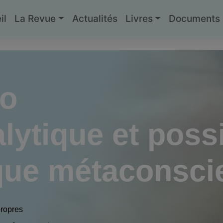
il
La Revue
Actualités
Livres
Documents g
go
lytique et possi
que métaconsci
propres