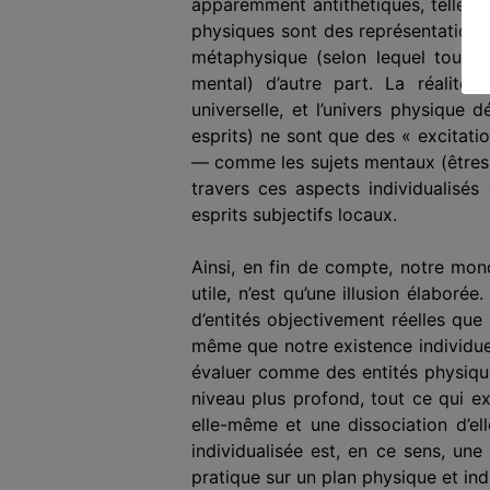
apparemment antithétiques, telles qu
physiques sont des représentations 
métaphysique (selon lequel tout c
mental) d’autre part. La réalité
universelle, et l’univers physique d
esprits) ne sont que des « excitati
— comme les sujets mentaux (êtres h
travers ces aspects individualisé
esprits subjectifs locaux.
Ainsi, en fin de compte, notre mond
utile, n’est qu’une illusion élabor
d’entités objectivement réelles que
même que notre existence individue
évaluer comme des entités physiques
niveau plus profond, tout ce qui ex
elle-même et une dissociation d’e
individualisée est, en ce sens, une
pratique sur un plan physique et ind