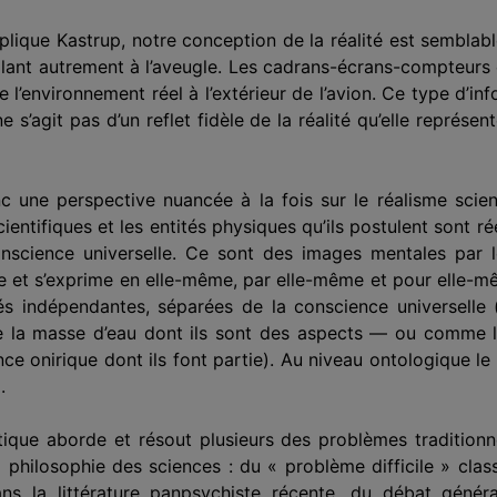
plique Kastrup, notre conception de la réalité est sembla
volant autrement à l’aveugle. Les cadrans-écrans-compteurs
l’environnement réel à l’extérieur de l’avion. Ce type d’inf
l ne s’agit pas d’un reflet fidèle de la réalité qu’elle représ
c une perspective nuancée à la fois sur le réalisme scient
entifiques et les entités physiques qu’ils postulent sont r
science universelle. Ce sont des images mentales par le
te et s’exprime en elle-même, par elle-même et pour elle-m
tés indépendantes, séparées de la conscience universelle
de la masse d’eau dont ils sont des aspects — ou comme l
e onirique dont ils font partie). Au niveau ontologique le 
.
ytique aborde et résout plusieurs des problèmes tradition
 philosophie des sciences : du « problème difficile » class
 la littérature panpsychiste récente, du débat général 