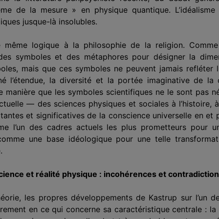
lème de la mesure » en physique quantique. L’idéalisme
ques jusque-là insolubles.
e même logique à la philosophie de la religion. Comme l
 des symboles et des métaphores pour désigner la dimens
oles, mais que ces symboles ne peuvent jamais refléter l
né l’étendue, la diversité et la portée imaginative de la 
e manière que les symboles scientifiques ne le sont pas n
tuelle — des sciences physiques et sociales à l’histoire, à
ntes et significatives de la conscience universelle en et pa
e l’un des cadres actuels les plus prometteurs pour un
comme une base idéologique pour une telle transformation
.
ence et réalité physique : incohérences et contradiction
héorie, les propres développements de Kastrup sur l’un d
èrement en ce qui concerne sa caractéristique centrale : la 