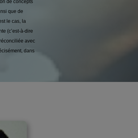
ion de concepts
insi que de
st le cas, la
e (c’est-à-dire
 réconciliée avec
récisément, dans