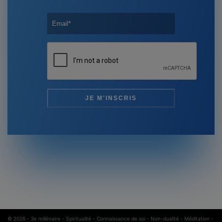
© 2026 -
3e millénaire - Spiritualité - Connaissance de soi - Non-dualité - Méditation
-