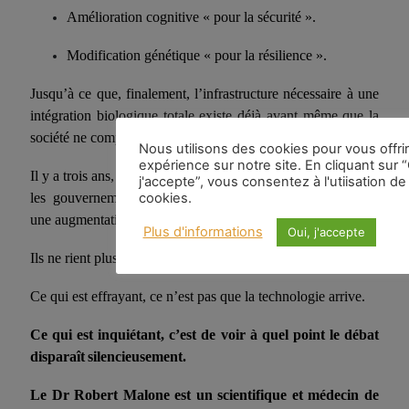
Amélioration cognitive « pour la sécurité ».
Modification génétique « pour la résilience ».
Jusqu’à ce que, finalement, l’infrastructure nécessaire à une
intégration biologique totale existe déjà avant même que la
société ne comprenne pleinement ce qui s’est passé.
Nous utilisons des cookies pour vous offrir
expérience sur notre site. En cliquant sur “
Il y a trois ans, beaucoup de gens se moquaient de l’idée que
j'accepte”, vous consentez à l'utiisation de
cookies.
les gouvernements et les armées planifiaient sérieusement
une augmentation humaine à grande échelle.
Plus d'informations
Oui, j'accepte
Ils ne rient plus maintenant.
Ce qui est effrayant, ce n’est pas que la technologie arrive.
Ce qui est inquiétant, c’est de voir à quel point
l
e débat
disparaît
silencieusement
.
Le Dr
Robert Malone
est un scientifique et médecin de