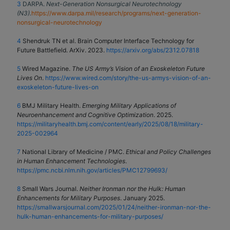
3
DARPA.
Next-Generation Nonsurgical Neurotechnology
(N3).
https://www.darpa.mil/research/programs/next-generation-
nonsurgical-neurotechnology
4
Shendruk TN et al. Brain Computer Interface Technology for
Future Battlefield. ArXiv. 2023.
https://arxiv.org/abs/2312.07818
5
Wired Magazine.
The US Army’s Vision of an Exoskeleton Future
Lives On
.
https://www.wired.com/story/the-us-armys-vision-of-an-
exoskeleton-future-lives-on
6
BMJ Military Health.
Emerging Military Applications of
Neuroenhancement and Cognitive Optimization
. 2025.
https://militaryhealth.bmj.com/content/early/2025/08/18/military-
2025-002964
7
National Library of Medicine / PMC.
Ethical and Policy Challenges
in Human Enhancement Technologies
.
https://pmc.ncbi.nlm.nih.gov/articles/PMC12799693/
8
Small Wars Journal.
Neither Ironman nor the Hulk: Human
Enhancements for Military Purposes
. January 2025.
https://smallwarsjournal.com/2025/01/24/neither-ironman-nor-the-
hulk-human-enhancements-for-military-purposes/