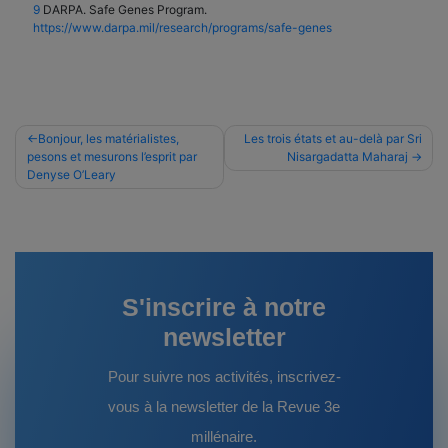
9
DARPA. Safe Genes Program.
https://www.darpa.mil/research/programs/safe-genes
Navigation
Bonjour, les matérialistes,
Les trois états et au-delà par Sri
pesons et mesurons l’esprit par
Nisargadatta Maharaj
de
Denyse O’Leary
l’article
S'inscrire à notre
newsletter
Pour suivre nos activités, inscrivez-
vous à la newsletter de la Revue 3e
millénaire.