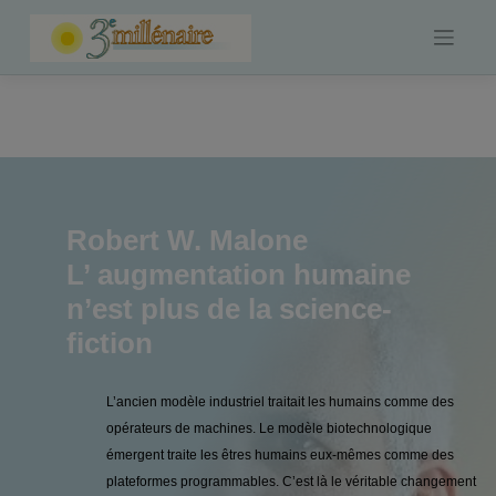
Skip
to
content
Robert W. Malone
L’ augmentation humaine
n’est plus de la science-
fiction
L’ancien modèle industriel traitait les humains comme des
opérateurs de machines. Le modèle biotechnologique
émergent traite les êtres humains eux-mêmes comme des
plateformes programmables. C’est là le véritable changement