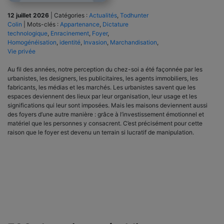
12 juillet 2026
|
Catégories :
Actualités
,
Todhunter
Colin
|
Mots-clés :
Appartenance
,
Dictature
technologique
,
Enracinement
,
Foyer
,
Homogénéisation
,
identité
,
Invasion
,
Marchandisation
,
Vie privée
Au fil des années, notre perception du chez-soi a été façonnée par les
urbanistes, les designers, les publicitaires, les agents immobiliers, les
fabricants, les médias et les marchés. Les urbanistes savent que les
espaces deviennent des lieux par leur organisation, leur usage et les
significations qui leur sont imposées. Mais les maisons deviennent aussi
des foyers d’une autre manière : grâce à l’investissement émotionnel et
matériel que les personnes y consacrent. C’est précisément pour cette
raison que le foyer est devenu un terrain si lucratif de manipulation.