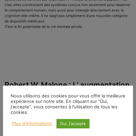
clair, elles construisent des systèmes conçus non seulement pour observer
le comportement humain, mais aussi pour interagir directement avec la
cognition elle-même. Il ne s’agit pas simplement d’une nouvelle catégorie
de dispositifs médicaux.
C’est la fin potentielle de la vie mentale privée.
Robert W. Malone : L’ augmentation
humaine n’est plus de la science-
Nous utilisons des cookies pour vous offrir la meilleure
expérience sur notre site. En cliquant sur “Oui,
fiction
j'accepte”, vous consentez à l'utiisation de tous les
cookies.
Plus d'informations
Oui, j'accepte