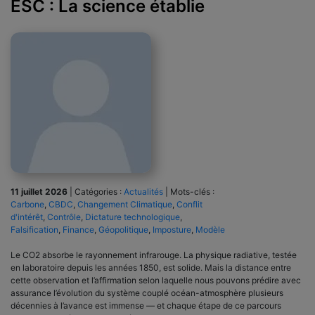
ESC : La science établie
11 juillet 2026
|
Catégories :
Actualités
|
Mots-clés :
Carbone
,
CBDC
,
Changement Climatique
,
Conflit
d'intérêt
,
Contrôle
,
Dictature technologique
,
Falsification
,
Finance
,
Géopolitique
,
Imposture
,
Modèle
Le CO2 absorbe le rayonnement infrarouge. La physique radiative, testée
en laboratoire depuis les années 1850, est solide. Mais la distance entre
cette observation et l’affirmation selon laquelle nous pouvons prédire avec
assurance l’évolution du système couplé océan-atmosphère plusieurs
décennies à l’avance est immense — et chaque étape de ce parcours