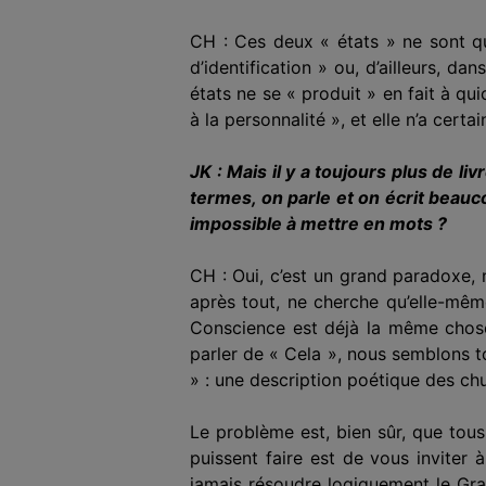
CH : Ces deux « états » ne sont qu
d’identification » ou, d’ailleurs, d
états ne se « produit » en fait à qu
à la personnalité », et elle n’a certa
JK : Mais il y a toujours plus de l
termes, on parle et on écrit beauco
impossible à mettre en mots ?
CH : Oui, c’est un grand paradoxe, n
après tout, ne cherche qu’elle-même
Conscience est déjà la même chos
parler de « Cela », nous semblons tou
» : une description poétique des ch
Le problème est, bien sûr, que tous
puissent faire est de vous inviter 
jamais résoudre logiquement le Gran