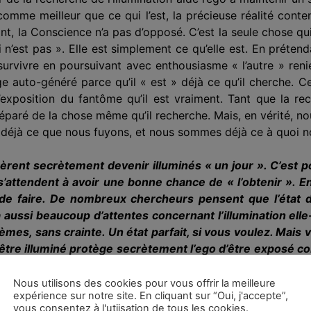
comme meilleur que ce qui l’est, la précieuse réalité con
nt, la Conscience n’a pas d’opposé. C’est la seule chose qui
 n’est pas ». Elle est simplement ce qu’elle est. En préten
survivre en poursuivant avec enthousiasme « l’autre » reni
 auto-généré parce qu’il « est » déjà ce qu’il cherche. Cet
’exposition du fantôme qu’il est vraiment. Tant que la rec
éparé de la chose même qu’il recherche. Mais, en vérité, n
déjà ce que nous fuyons, et nous sommes déjà ce à quoi n
ent secrètement devenir illuminés « un jour ». C’est pou
t s’attendent à avoir une bonne chance de « l’obtenir »
t de faire. De nombreux chercheurs pensent que l’état 
 a aussi beaucoup d’attentes concernant l’illumination e
èmes, sans crainte. Un état parfait, si vous voulez. Mais v
être illuminé protège secrètement l’ego d’être exposé c
cette recherche est inutile, que toutes les traditions spir
découvrir la Réalité ? Est-il donc vrai qu’il n’y a vraime
Nous utilisons des cookies pour vous offrir la meilleure
expérience sur notre site. En cliquant sur “Oui, j'accepte”,
vous consentez à l'utiisation de tous les cookies.