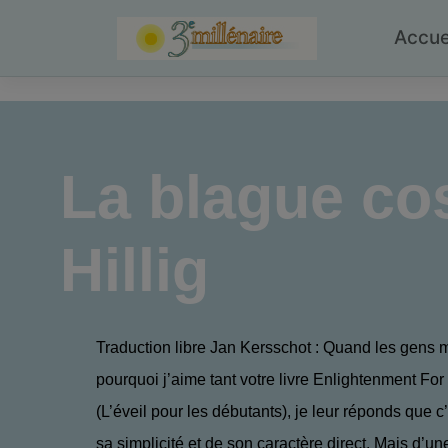
Skip
to
Accue
content
La blague co
Hillig
Traduction libre Jan Kersschot : Quand les gens
pourquoi j’aime tant votre livre Enlightenment Fo
(L’éveil pour les débutants), je leur réponds que c
sa simplicité et de son caractère direct. Mais d’un