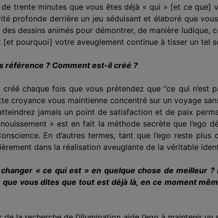
el de trente minutes que vous êtes déjà « qui » [et ce que
ité profonde derrière un jeu séduisant et élaboré que vous j
 et des dessins animés pour démontrer, de manière ludique, 
[et pourquoi] votre aveuglement continue à tisser un tel 
us référence ? Comment est-il créé ?
 créé chaque fois que vous prétendez que “ce qui n’est pa
ette croyance vous maintienne concentré sur un voyage sans f
atteindrez jamais un point de satisfaction et de paix per
nouissement » est en fait la méthode secrète que l’ego dé
onscience. En d’autres termes, tant que l’ego reste plus 
tièrement dans la réalisation aveuglante de la véritable ide
s changer « ce qui est » en quelque chose de meilleur ? 
lors que vous dites que tout est déjà là, en ce moment 
 de la recherche de l’illumination aide l’ego à maintenir un