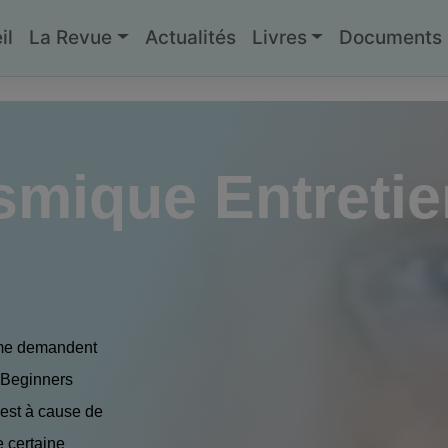
il
La Revue
Actualités
Livres
Documents g
smique Entreti
 me demandent
r Beginners
’est à cause de
e certaine