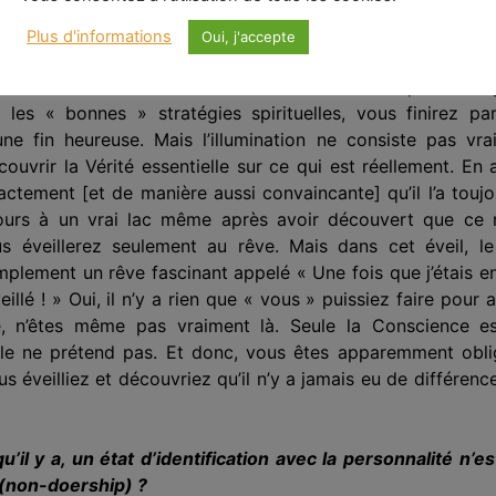
utur est une illusion persistante et basée sur le temps. El
tre histoire personnelle peut, d’une manière ou d’une autr
Plus d'informations
Oui, j'accepte
 donc jamais vous séparer de la Réalité essentielle de ce 
l’humidité de l’eau. Une telle lutte inutile n’est qu’encou
 les « bonnes » stratégies spirituelles, vous finirez par
une fin heureuse. Mais l’illumination ne consiste pas v
découvrir la Vérité essentielle sur ce qui est réellement. En
tement [et de manière aussi convaincante] qu’il l’a toujou
ours à un vrai lac même après avoir découvert que ce n’
s éveillerez seulement au rêve. Mais dans cet éveil, le 
implement un rêve fascinant appelé « Une fois que j’étais e
illé ! » Oui, il n’y a rien que « vous » puissiez faire pour 
re, n’êtes même pas vraiment là. Seule la Conscience es
elle ne prétend pas. Et donc, vous êtes apparemment obli
us éveilliez et découvriez qu’il n’y a jamais eu de différen
u’il y a, un état d’identification avec la personnalité n’es
r (non-doership) ?