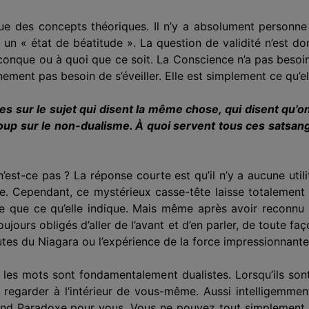
e des concepts théoriques. Il n’y a absolument personne
ans un « état de béatitude ». La question de validité n’est 
iconque ou à quoi que ce soit. La Conscience n’a pas besoin
inement pas besoin de s’éveiller. Elle est simplement ce qu’el
ivres sur le sujet qui disent la même chose, qui disent qu’o
up sur le non-dualisme. À quoi servent tous ces satsangs 
’est-ce pas ? La réponse courte est qu’il n’y a aucune utili
. Cependant, ce mystérieux casse-tête laisse totalement p
e que ce qu’elle indique. Mais même après avoir reconnu
jours obligés d’aller de l’avant et d’en parler, de toute faç
utes du Niagara ou l’expérience de la force impressionnante
 les mots sont fondamentalement dualistes. Lorsqu’ils sont u
à regarder à l’intérieur de vous-même. Aussi intelligemment
d Paradoxe pour vous. Vous ne pouvez tout simplement pas y