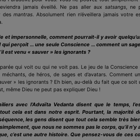
deviendra jamais éveillé. Ne pas aller aux
satsangs
, ne 
er des
mantras
. Absolument rien n’éveillera jamais votre e
à.
lle et impersonnelle, comment pourrait-il y avoir quelqu’un
 Seul qui perçoit … une seule Conscience … comment un sage
u’il est venu « sauver » les ignorants ?
éparée qui voit ou qui ne voit pas. Le jeu de la Conscience 
méchants, de héros, de sages et d’avatars. Comment un 
auver » les ignorants ? Eh bien, au-delà du fait que ce soit 
out, même Dieu ne peut pas expliquer Dieu !
iliers avec l’Advaïta Vedanta disent que le temps, l’
: tout cela est dans notre esprit. Pourtant, la majorité
nséquence, les gens disent que tout cela semble très b
simplement, que nous ne sommes pas le corps, qu’il n’y a 
ique, c’est une autre histoire. Que pensez-vous de ces 