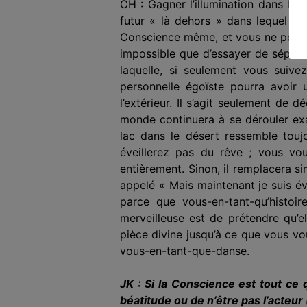
CH : Gagner l’illumination dans le f
futur « là dehors » dans lequel vo
Conscience même, et vous ne pouvez
impossible que d’essayer de séparer 
laquelle, si seulement vous suivez
personnelle égoïste pourra avoir 
l’extérieur. Il s’agit seulement de 
monde continuera à se dérouler exac
lac dans le désert ressemble touj
éveillerez pas du rêve ; vous vou
entièrement. Sinon, il remplacera s
appelé « Mais maintenant je suis éve
parce que vous-en-tant-qu’histoi
merveilleuse est de prétendre qu’
pièce divine jusqu’à ce que vous vo
vous-en-tant-que-danse.
JK : Si la Conscience est tout ce q
béatitude ou de n’être pas l’acteu