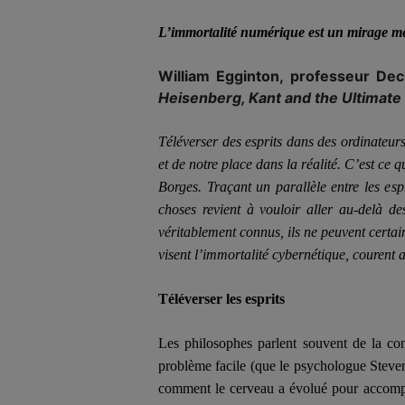
L’immortalité numérique est un mirage m
William Egginton, professeur De
Heisenberg, Kant and the Ultimate
Télé
vers
er des esprits dans des ordinateu
et de notre place dans la réalité. C’est ce 
Borges. Traçant un parallèle entre les espr
choses revient à vouloir aller au-delà des
véritablement connus, ils ne peuvent certai
visent l’immortalité cybernétique, courent
Télé
vers
er les esprits
Les philosophes parlent souvent de la c
problème facile (que le psychologue Steven 
comment le cerveau a évolué pour accompli