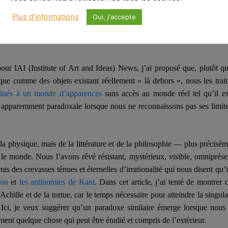
 nous pourrions un jour expliquer pleinement, reproduire, atteindre 
Plus d'informations
Oui, j'accepte
sur laquelle compte Kurzweil.
our IAI (Institute of Art and Ideas
)
News, j’ai proposé que, plutôt qu
ue comme des objets existant réellement « là dehors », nous les trai
inés à un monde d’apparences
sans accès au monde réel tel qu’il ex
apparemment paradoxale lorsque nous ne reconnaissons pas ses limite
la physique, mais de la littérature et de la philosophie — plus précisém
é le monde. Nous l’avons rêvé
résistant
, mystérieux, visible, omniprése
mis
des crevasses ténues et éternelles d’irrationalité qui nous disent qu’i
non
et
les antinomies de Kant
. Dans cet article, j’ai tenté de montrer
’Achille et de la tortue, car le temps nécessaire pour atteindre la singul
. Ici, je veux suggérer qu’un paradoxe similaire émerge lorsque nou
ement quelque chose qui peut être étudié et compris de l’extérieur.