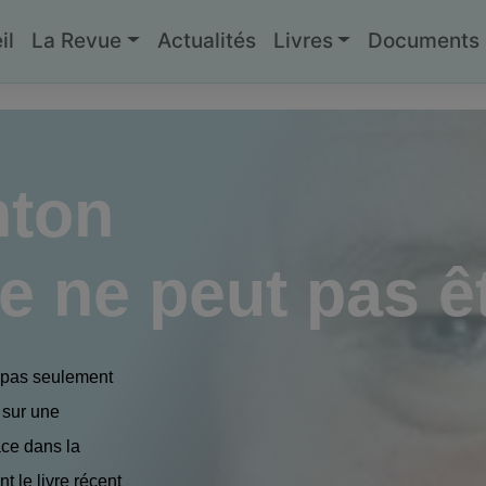
il
La Revue
Actualités
Livres
Documents g
nton
 ne peut pas êt
t pas seulement
 sur une
ace dans la
t le livre récent