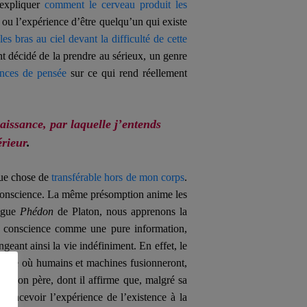
’expliquer
comment le cerveau produit les
 ou l’expérience d’être quelqu’un qui existe
les bras au ciel devant la difficulté de cette
nt décidé de la prendre au sérieux, un genre
ences de pensée
sur ce qui rend réellement
issance, par laquelle j’entends
érieur
.
que chose de
transférable hors de mon corps
.
 la conscience. La même présomption anime les
logue
Phédon
de Platon, nous apprenons la
la conscience comme une pure information,
geant ainsi la vie indéfiniment. En effet, le
proche où humains et machines fusionneront,
 de son père, dont il affirme que, malgré sa
s concevoir l’expérience de l’existence
à la