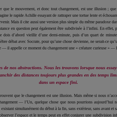
 que le mouvement, et donc tout changement, est une illusion ; que to
ine le rapide Achille essayant de rattraper une tortue lente et échouant,
arvenir. Mais il cite aussi une version plus simple du même paradoxe da
distance en question peut également être subdivisée à l’infini. En effet, 
 dois d’abord vieillir d’une demi-minute, puis d’un quart de minute,
èbre débat avec Socrate, pour qu’une chose devienne, ne serait-ce qu’u
ape — il appelle ce moment du changement une « créature curieuse » — lor
s de nos abstractions. Nous les trouvons lorsque nous essay
ranchir des distances toujours plus grandes en des temps limi
dans un espace fini.
ouvent que le changement est une illusion. Mais même si nous n’accep
du changement — l’Un, quelque chose que nous pourrions aujourd’hui
existant simultanément du début à la fin, sans extérieur, sans avant et 
observer l’espace et le temps peut en effet conjurer une subdivision in