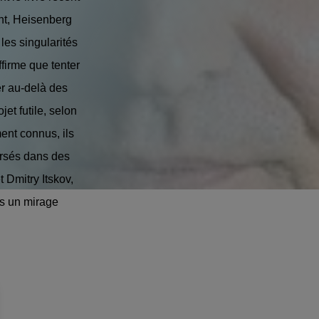
ant, Heisenberg
 les singularités
ffirme que tenter
er au-delà des
et futile, selon
ment connus, ils
ersés dans des
 Dmitry Itskov,
ès un mirage