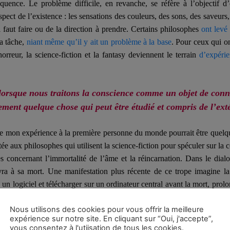
quence. Le problème difficile, en revanche, se réfère à l’objectif d
aspect
de l’existence :
les sensations des couleurs, des sons, des saveurs,
il faut faire ou de la direction à prendre. Certains philosophes
ont levé 
la tâche,
niant même qu’il y ait un problème à la base
. Pour ceux qui o
horreur, la science-fiction et la fantasy deviennent le terrain
d’expéri
orsque nous traitons la conscience comme un objet de conna
ement quelque chose qui peut être étudié et compris de l’ext
que mon expérience
à la
première personne du monde pourrait être quel
mitée aux philosophes qui utilisent la science-fiction pour spéculer sur
es concernant l’immortalité de l’âme et la réincarnation. Dans le dia
ra à sa mort. Une manifestation plus récente de ce trope imagine 
n logiciel et télécharger sur un ordinateur central avant la mort, prolon
l’usage du mot « singularité » pour désigner le moment toujours plus 
Nous utilisons des cookies pour vous offrir la meilleure
’une telle interface deviendra possible. Il a déjà créé une version IA
expérience sur notre site. En cliquant sur “Oui, j'accepte”,
permet de vivre une sorte de relation avec lui par-delà la tombe. Mai
vous consentez à l'utiisation de tous les cookies.