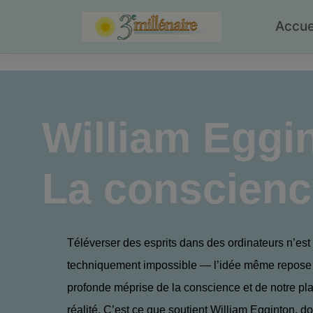
Skip
to
Accue
content
William Eggi
La conscience
Téléverser des esprits dans des ordinateurs n’es
techniquement impossible — l’idée même repose
profonde méprise de la conscience et de notre pl
réalité. C’est ce que soutient William Egginton, don