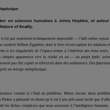
étaphysique
cker en sciences humaines à Johns Hopkins, et auteu
Nature
of Reality
.
rs n’est pas seulement techniquement impossible — l’idée même repose
que soutient William Egginton, dont le livre récent explore les relations 
its et les singularités de l’espace-temps à l’intérieur des trous noirs, 
 simples apparences vers la réalité en soi — un projet futile, selon
nement pas être copiés ni télé
vers
és dans des ordinateurs. Des futurist
 après un mirage métaphysique.
onscience comme si c’était un problème. Mieux encore, deux problè
Pinker a plaisanté en disant qu’il est à peu près aussi facile que d’all
r les tâches complexes que nous associons à l’intelligence humaine, 