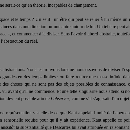
, ne serait-ce qu’en théorie, incapables de changement.
space et le temps ? Un seul : un être qui peut se relier à lui-même un in
 situées dans une direction ou une autre autour de lui. Un tel être peut al
ce », et commencer à la diviser. Sans l’avoir d’abord abstraite, toutefoi
l’abstraction du réel.
s abstractions. Nous les trouvons lorsque nous essayons de diviser l’es
us grandes en des temps limités ; ou
faire rentrer
une masse infinie dans
e des choses qui ne sont pas des objets possibles de connaissance,
, vu avant qu’il ne commence. Et une telle singularité nous attend si no
tion devient possible afin de
l’observer
, comme s’il s’agissait d’un objet
 représentation visuelle de ce que Kant appelait l’unité de l’apercepti
on sens
orielle
requise pour qu’il y ait expérience. Kant appelle ce poin
 aussitôt la substantialité que Descartes lui avait attribuée en raisonna