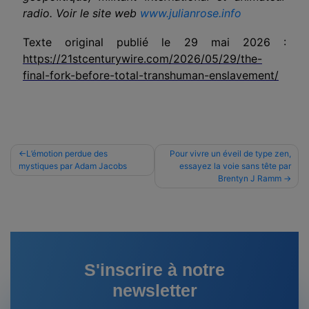
radio. Voir le site web
www.julianrose.info
Texte original publié le
29 mai 2026 :
https://21stcenturywire.com/2026/05/29/the-
final-fork-before-total-transhuman-enslavement/
Navigation
L’émotion perdue des
Pour vivre un éveil de type zen,
mystiques par Adam Jacobs
essayez la voie sans tête par
de
Brentyn J Ramm
l’article
S'inscrire à notre
newsletter