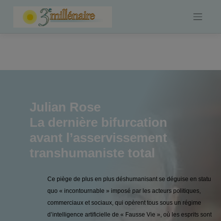
Skip
to
content
Julian Rose
La dernière bifurcation
avant l’asservissement
transhumaniste total
Ce piège de plus en plus déshumanisant se déguise en statu
quo « incontournable » imposé par les acteurs politiques,
commerciaux et sociaux, qui opèrent tous sous un régime
d’intelligence artificielle de « Fausse Vie », où les esprits sont