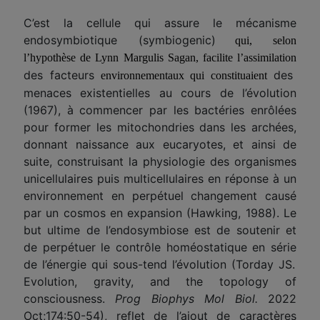
C’est la cellule qui assure le mécanisme
endosymbiotique
(
symbiog
enic)
qui, selon
l’hypothèse de Lynn Margulis Sagan, facilite l’assimilation
de
s
facteurs
des
environnementaux
qui constitu
aient
menaces existentielles au cours de l’évolution
(1967), à commencer par les bactéries enrôlées
pour former les mitochondries dans les archées,
donnant naissance aux eucaryotes, et ainsi de
suite, construisant la physiologie des organismes
unicellulaires puis multicellulaires en réponse à un
environnement en perpétuel changement causé
par un cosmos en expansion (Hawking, 1988). Le
but ultime de l’
endosymbiose
est de soutenir et
de perpétuer le contrôle homéostatique
en série
de l’énergie qui sous-tend l’évolution (Torday JS.
Evolution, gravity, and the topology of
consciousness.
Prog Biophys Mol Biol.
2022
Oct;174:50-54), reflet de l’ajout de caractères