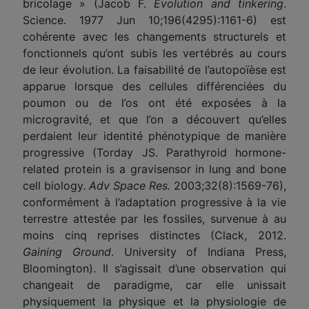
bricolage » (Jacob F.
Evolution and tinkering
.
Science. 1977 Jun 10;196(4295):1161-6) est
cohérente avec les changements structurels et
fonctionnels qu’ont subis les vertébrés au cours
de leur évolution. La faisabilité de l’autopoïèse est
apparue lorsque des cellules différenciées du
poumon ou de l’os ont été exposées à la
microgravité, et que l’on a découvert qu’elles
perdaient leur identité phénotypique de manière
progressive (Torday JS. Parathyroid hormone-
related protein is a gravisensor in lung and bone
cell biology.
Adv Space Res.
2003;32(8):1569-76),
conformément à l’adaptation progressive à la vie
terrestre attestée par les fossiles, survenue à au
moins cinq reprises distinctes (Clack, 2012.
Gaining Ground
. University of Indiana Press,
Bloomington). Il s’agissait d’une observation qui
changeait de paradigme, car elle unissait
physiquement la physique et la physiologie de