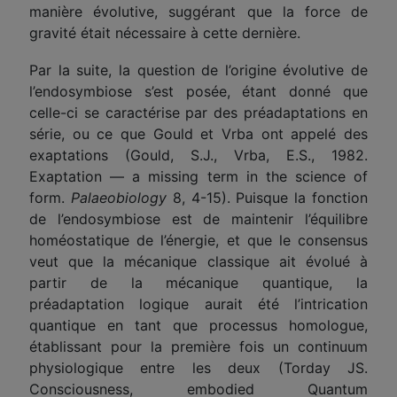
manière évolutive, suggérant que la force de
gravité était nécessaire à cette dernière.
Par la suite, la question de l’origine évolutive de
l’endosymbio
s
e s’est posée, étant donné que
celle-ci se caractérise par des préadaptations
en
série
, ou ce que Gould et Vrba ont appelé des
exaptations (Gould, S.J., Vrba, E.S., 1982.
Exaptation — a missing term in the science of
form.
Palaeobiology
8, 4-15). Puisque la fonction
de l’endosymbio
s
e est de maintenir l’équilibre
homéostatique de l’énergie, et que le consensus
veut que la mécanique classique ait évolué à
partir de la mécanique quantique, la
préadaptation logique aurait été l’intrication
quantique en tant que processus homologue,
établissant pour la première fois un continuum
physiologique entre les deux (Torday JS.
Consciousness, embodied Quantum