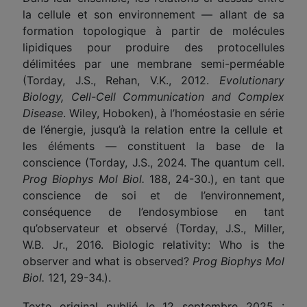
la cellule et son environnement — allant de sa
formation topologique à partir de molécules
lipidiques pour produire des protocellules
délimitées par une membrane semi-perméable
(Torday, J.S., Rehan, V.K., 2012.
Evolutionary
Biology, Cell-Cell Communication and Complex
Disease
. Wiley, Hoboken), à l’homéostasie
en série
de l’énergie, jusqu’à la relation entre la cellule et
les éléments — constituent la
base de la
conscience (Torday, J.S., 2024. The quantum cell.
Prog Biophys Mol Biol.
188, 24-30.), en tant que
conscience de soi et de l’environnement,
conséquence de l’endosymbio
s
e en tant
qu’observateur et observé (Torday, J.S., Miller,
W.B. Jr., 2016. Biologic relativity: Who is the
observer and what is observed?
Prog Biophys Mol
Biol.
121, 29-34.).
Texte original publié le 12 septembre 2025 :