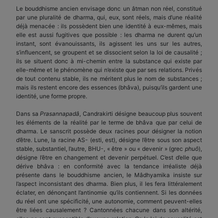
Le bouddhisme ancien envisage donc un âtman non réel, constitué
par une pluralité de dharma, qui, eux, sont réels, mais d’une réalité
déjà menacée : ils possèdent bien une identité à eux-mêmes, mais
elle est aussi fugitives que possible : les dharma ne durent qu’un
instant, sont évanouissants, ils agissent les uns sur les autres,
s’influencent, se groupent et se dissocient selon la loi de causalité ;
ils se situent donc à mi-chemin entre la substance qui existe par
elle-même et le phéno­mène qui n’existe que par ses relations. Privés
de tout contenu stable, ils ne méritent plus le nom de substances ;
mais ils restent encore des essences (bhâva), puisqu’ils gardent une
identité, une forme propre.
Dans sa
Prasannapadâ
, Candrakirti désigne beaucoup plus souvent
les éléments de la réalité par le terme de bhâva que par celui de
dharma. Le sanscrit possède deux racines pour désigner la notion
d’être. Lune, la racine AS- (esti, est), désigne l’être sous son aspect
stable, substantiel, l’autre, BHU-, « être » ou « devenir » (grec
phuô
),
désigne l’être en changement et devenir perpétuel. C’est d’elle que
dérive bhâva : en conformité avec la tendance irréaliste déjà
présente dans le bouddhisme ancien, le Mâdhyamika insiste sur
l’aspect inconsistant des dharma. Bien plus, il les fera littéralement
éclater, en dénonçant l’antinomie qu’ils contiennent. Si les données
du réel ont une spécificité, une autonomie, comment peuvent-elles
être liées causalement ? Cantonnées chacune dans son altérité,