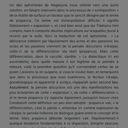
Un des aphorismes de Nagarjuna nous oriente vers une autre
solution, en faisant intervenir dans le processus de « surimposition »
de la réalité de surface un facteur que le sancrit désigne par le terme
de prapanca. Ce terme est d’interprétation difficile; il signifie
littéralement « expansion », et c’est bien ainsi que les Tibétains l’ont
compris; mais il comporte d’autres implications sur lesquelles j’aurai à
revenir par la suite. Voici la traduction de cet aphorisme : « La
délivrance s’obtient par l’épuisement des actes et des passions; les
actes et les passions viennent de la pensée discursive (vikalpa),
celle-ci de la différenciation (du réel) (prapanca). Mais cette
différenciation, dans la vacuité, s’arrête. » La dialectique ici est
ascendante; dans quelle mesure il est légitime de la prendre à
rebours, voilà la première question qu’il conviendrait certes de se
poser. Laissons-la en suspens, si vous le voulez bien, et remarquons
que dans le processus que nous examinons, le facteur vikalpa,
gnoséologique et apparenté à avidya, n’apparaît qu’en second
lieu.
Assurément. la
pensée discursive est une des manifestations les
plus éclatantes de cette « expansion », de cette « différenciation »;
et le terme prapanca s’y rapporte également, puisqu’on trouve chez
Candrakirti cette définition un peu bien abrupte : prapanca vak, « la
différenciation, c’est la parole », entendue ici comme expression du
vikalpa; la pensée indienne ne distingue guère entre le concept et le
terme. Mais prapanca déborde largement vak. Représenterait-il
quelque tendance fondamentale à la dispersion, d’origine obscure,