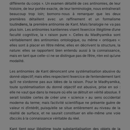
différente du corps ». Un examen détaillé de ces antinomies, de leur
histoire, de leur portée exacte, de leur terminologie, nous entraînerait
beaucoup trop loin; bornons-nous à remarquer que les deux
premières détaillent avec un raffinement et un formalisme
tout
indiens, la
première antinomie de Kant. Mais l’analogie ne va pas
plus loin. Les antinomies kantiennes visent l’exercice illégitime d’une
faculté cognitive, la « raison pure ». Celles du Madhyamika sont
véritablement des antinomies ontologique, ou même « ontiques »:
elles sont à placer en l’être même; elles en décrivent la structure, la
nature: elles se rapportent bien entendu aussi à la connaissance,
mais en tant que celle-ci ne se distingue pas de l’être, n’en est qu’une
modalité.
Les antinomies de Kant dénoncent une systématisation abusive du
donné objectif; mais elles respectent l’exercice de l’entendement tant
qu’il ne s’ordonne pas aux Idées de la raison. Pour le Madhyamika,
toute systématisation du donné objectif est abusive, prise en soi :
elle ne vaut que dans la mesure où elle se détruit en vérité absolue. Il
serait loisible certes de créer une « science » au sens occidental
moderne du terme; mais l’activité scientifique ne présente guère de
valeur ni d’intérêt, puisqu’elle se situe entièrement au niveau de la
réalité de surface, et ne saurait constituer en elle-même une voie
d’accès à la connaissance véritable du réel.
Kant tient pour illégitime toute substantialisation des objets de la