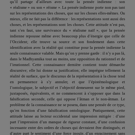
qu’il partage d’ailleurs avec toute la pensée indienne : son
« réalisme » ou son « réisme ». La pensée indienne porte non pas tant
sur les représentations des choses, que sur les choses elles-mêmes. Ou
mieux, elle ne fait pas la différence : les représentations sont aussi des
choses, et les représentations sont les choses. Cette attitude n’est pas,
tant s’en faut, une survivance du « réalisme naïf »,
q
ue la pensée
indienne repousse même avec beaucoup plus d’énergie que celle de
l’Occident; elle trouve sa source et son fondement dans cette
identification avec la réalité qui constitue pour la pensée indienne la
seule connaissance valable. Mais qu’on y prenne garde : il n’y a pas là,
dans le M
a
dhyamika tout au moins, une opposition du rationnel et de
l’irrationnel. Cette connaissance dernière contient toute démarche
discursive; elle lui donne sa justification; elle imprègne tellement la
réalité de surface, que le discursus de la représentation à la chose tend
en permanence à s’y annuler, et que l’épistémologique et
l’ontologique, le subjectif et l’objectif demeurent sur le même pied,
juxtaposés, équivalents, et ne commen­cent à s’opposer que dans la
falsification seconde, celle qui oppose l’ât
ma
n et le non-âtman. Le
problème de la connaissance ne se posera, dans une pensée de ce type,
qu’en fonction d’une falsification ontologique. Pratiquement, cette
attitude laisse au lecteur occidental une impression mitigée : d’une
part l’impression d’un manque de rigueur constant, d’une confusion
incessante entre des ordres de choses qui devraient être distingués; et
d’autre part le sentiment d’une force inouïe, d’un enracinement sans