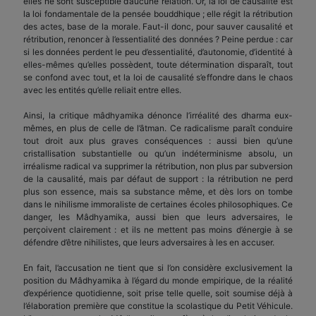
elles ne sont susceptible d’aucune relation. Or, la loi de causalité est
la loi fonda­mentale de la pensée bouddhique ; elle régit la rétribution
des actes, base de la morale. Faut-il donc, pour sauver causalité et
rétribution, renoncer à l’essentialité des données ? Peine perdue : car
si les données perdent le peu d’essentialité, d’autonomie, d’identité à
elles-mêmes qu’elles possèdent, toute détermination disparaît, tout
se confond avec tout, et la loi de causalité s’effondre dans le chaos
avec les entités qu’elle reliait entre elles.
Ainsi, la critique mâdhyamika dénonce l’irréalité des dharma eux-
mêmes, en plus de celle de l’âtman. Ce radicalisme paraît conduire
tout droit aux plus graves conséquences : aussi bien qu’une
cristallisation substantielle ou qu’un indéterminisme absolu, un
irréalisme radical va supprimer la rétribution, non plus par subversion
de la causalité, mais par défaut de support : la rétribution ne perd
plus son essence, mais sa substance même, et dès lors on tombe
dans le nihilisme immoraliste de certaines écoles philosophiques. Ce
danger, les Mâdhyamika, aussi bien que leurs adversaires, le
perçoivent clairement : et ils ne mettent pas moins d’énergie à se
défendre d’être nihilistes, que leurs adversaires à les en accuser.
En fait, l’accusation ne tient que si l’on considère exclusivement la
position du Mâdhyamika à l’égard du monde empirique, de la réalité
d’expérience quotidienne, soit prise telle quelle, soit soumise déjà à
l’élaboration première que constitue la scolastique du Petit Véhicule.