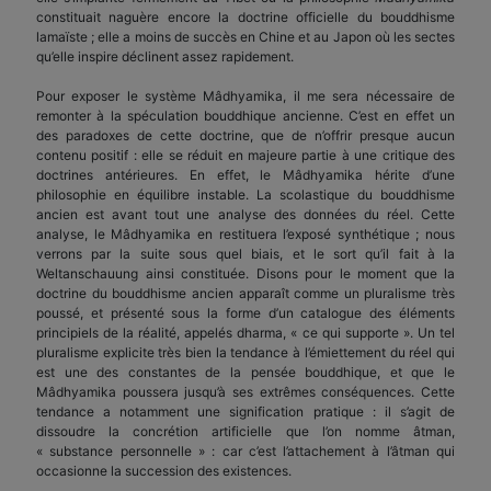
constituait naguère encore la doctrine officielle du bouddhisme
lamaïste ; elle a moins de succès en Chine et au Japon où les sectes
qu’elle inspire déclinent assez rapidement.
Pour exposer le système Mâdhyamika, il me sera nécessaire de
remonter à la spéculation bouddhique ancienne. C’est en effet un
des paradoxes de cette doctrine, que de n’offrir presque aucun
contenu positif : elle se réduit en majeure partie à une critique des
doctrines antérieures. En effet, le Mâdhyamika hérite d’une
philosophie en équilibre instable. La scolastique du bouddhisme
ancien est avant tout une analyse des données du réel. Cette
analyse, le Mâdhyamika en restituera l’exposé synthétique ; nous
verrons par la suite sous quel biais, et le sort qu’il fait à la
Weltanschauung ainsi constituée. Disons pour le moment que la
doctrine du bouddhisme ancien apparaît comme un pluralisme très
poussé, et présenté sous la forme d’un catalogue des éléments
principiels de la réalité, appelés dharma, « ce qui supporte ». Un tel
pluralisme explicite très bien la tendance à l’émiettement du réel qui
est une des constantes de la pensée bouddhique, et que le
Mâdhyamika poussera jusqu’à ses extrêmes conséquences. Cette
tendance a notamment une signification pratique : il s’agit de
dissoudre la concrétion artificielle que l’on nomme âtman,
« substance personnelle » : car c’est l’attachement à l’âtman qui
occasionne la succession des existences.