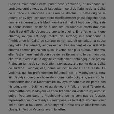
Closons maintenant cette parenthèse kantienne, et revenons au
problème qu’elle nous avait fait quitter : celui de l’origine de la réalité
de surface « surimposée » à fa réalité absolue. Si cette origine se
trouve en avidya, son caractère manifestement gnoséologique nous
donnera à penser que le Madhyamika est malgré tout une critique de
la connaissance, destinée à annuler les fâcheux effets d’avidya.
Mais il est difficile d’admettre une telle origine. En effet, en tant que
dharma, avidya est déjà réalité de surface; elle fonctionne à
l’intérieur de la réalité de surface et n’en saurait constituer la cause
originelle. Assurément, avidya est un très éminent et considérable
dharma comme prajna son quasi-inverse, non plus qu’aucun dharma,
elle n’est entièrement dépourvue de réalité; mais nulle part non plus
elle n’est investie de la dignité véritablement ontologique de prajna.
Prajna au terme de son opération, s’exhausse à la pointe de la réalité
de surface : avidya, elle, demeure incluse dans cette réalité. Le
Vedanta, qui fut profondément influencé par le Madhyamika, fera,
lui, d’avidya, quelque chose de « quasi ontologique »; mais vouloir
transporter dans le Madhyamika l’avidya Vedantique ne parait pas
historiquement légitime ; et au demeurant l’allure très différente du
paramartha des Madhyamika et du brahman du Vedanta n’y autorise
guère. Pourtant dans le Madhyamika, ce ne sont pas de fausses
représentations que l’avidya « surimpose » à la réalité absolue : c’est
bel et bien un faux être. Le Madhyamika n’est pas un idéalisme, pas
plus qu’il n’est un Vedanta avant la lettre.