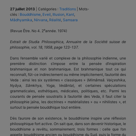
27 juillet 2013
|
Catégories :
Traditions
|
Mots-
clés :
Bouddhisme
,
Eveil
,
Illusion
,
Kant
,
Mâdhyamika
,
Nirvana
,
Réalité
,
Samsara
e
(Revue Être. No 4. 2
année. 1974)
Extrait de Studia Philosophica, Annuaire de la Société suisse de
philosophie, vol. 18, 1958, page 123-137.
Dans l’ensemble varié et complexe de la philosophie indienne, une
première distinction s’impose entre la pensée d’inspiration
brahmanique et non brahmanique. Est brahmanique tout ce qui
reconnaît, fût-ce indirectement ou même implicitement, l’autorité des
Veda : ainsi les six systèmes « classiques » (
Mimâmsâ. Vaiçeshika,
Nyâya, Sâmkhya, Yoga, Vedânta
), et certaines spécu­lations
grammaticales, esthétiques, médicales, politiques, etc. Parmi les
courants de pensée soustraits à l’autorité des Veda, il faut citer la
philosophie jaïna, les doctrines « matérialistes » ou « nihilistes », et
surtout la pensée bouddhique tout entière.
Dès l’aurore de son existence, le bouddhisme inspire une réflexion
philosophique fort active. On sait que, dans son devenir historique, le
bouddhisme a revêtu, sommairement, trois formes : celle que l’on
appelle bouddhisme ancien ou bouddhisme du Sud, puis la forme du