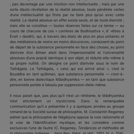
; pas davantage par une intuition non intellectuelle ; mais par une
sorte d’auto-révélation de la réalité absolue, toute pénétrée certes
d’une intellectualité qui finira par ne faire plus qu’un avec cette
réalité. La réalité absolue en effet existe seule, et de toute éternité ;
mais elle se constitue — toutes réserves faites sur ce terme — ­au
cours de chacune de ces « carrières de Bodhisattva », d' »êtres à
Éveil » (bodhi), qui, à travers des états de plus en plus unitaires et
des méditations de moins en moins discursives, conduisent du point
de départ de la substance personnelle en face des choses, au point
d’arrivée d’un âtman aboli dans l’impersonnalité et l’universalité
absolues d’une prajnâ identique à son objet, et réduite elle-même à
sa propre nullité. On désigne ce point d’arrivée sous le nom de
Tathâgata. Le Tathâgata, « celui qui est arrivé ainsi », c’est le
Bouddha en tant qu’âtman, que substance personnelle — c’est-à-
dire, en bonne dialectique Mâàdhyamika — en tant que substance
personnelle portée à l’absolu par suppression d’elle-même.
Il nous parait que, pas plus qu’il n’est un nihilisme, le Mâdhyamika
n’est strictement un mysticisme. Dans la remarquable
communication qu’il a présentée il y a quelques années au groupe
romand de la Société suisse de philosophie, M. Constantin Regamey
admet que la philosophie de Nâgârjuna oppose la voie rationnelle et
la voie de l’identification mystique, et les considère comme
exclusives l’une de l’autre (C. Regamey,
Tendances et méthodes de
la philosophie indienne
…, dans Rev. théol. et phil., 1951, IV, p. 254).