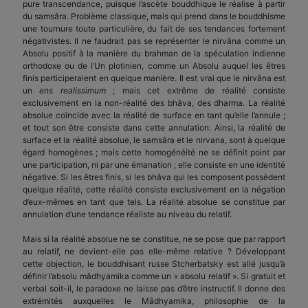
pure transcendance, puisque l’ascète bouddhique le réalise à partir
du samsâra. Problème classique, mais qui prend dans le bouddhisme
une tournure toute particulière, du fait de ses tendances fortement
négativistes. Il ne faudrait pas se représenter le nirvâna comme un
Absolu positif à la manière du brahman de la spéculation indienne
orthodoxe ou de l’Un plotinien, comme un Absolu auquel les êtres
finis participeraient en quelque manière. Il est vrai que le nirvâna est
un
ens realissimum
; mais cet extrême de réalité consiste
exclusivement en la non-réalité des bhâva, des dharma. La réalité
absolue coïncide avec la réalité de surface en tant qu’elle l’annule ;
et tout son être consiste dans cette annulation. Ainsi, la réalité de
surface et la réalité absolue, le samsâra et le nirvana, sont à quelque
égard homo­gènes ; mais cette homogénéité ne se définit point par
une partici­pation, ni par une émanation ; elle consiste en une identité
négative. Si les êtres finis, si les bhâva qui les composent possèdent
quelque réalité, cette réalité consiste exclusivement en la négation
d’eux-mêmes en tant que tels. La réalité absolue se constitue par
annulation d’une tendance réaliste au niveau du relatif.
Mais si la réalité absolue ne se constitue, ne se pose que par rapport
au relatif, ne devient-elle pas elle-même relative ? Dévelop­pant
cette objection, le bouddhisant russe Stcherbatsky est allé jusqu’à
définir l’absolu mâdhyamika comme un « absolu relatif ». Si gratuit et
verbal soit-il, le paradoxe ne laisse pas d’être instructif. Il donne des
extrémités auxquelles le Mâdhyamika, philosophie de la