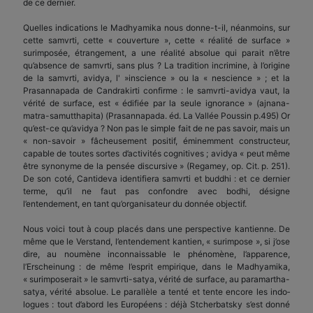
de ce dernier.
Quelles indications le Madhyamika nous donne-t-il, néanmoins, sur
cette samvrti, cette « couverture », cette « réalité de surface »
surimposée, étrangement, a une réalité absolue qui parait n’être
qu’absence de samvrti, sans plus ? La tradition incrimine, à l’origine
de la samvrti, avidya, l' »inscience » ou la « nescience » ; et la
Prasannapada de Candrakirti confirme : le samvrti-avidya vaut, la
vérité de surface, est « édifiée par la seule ignorance » (ajnana-
matra-samutthapita) (Prasannapada. éd. La Vallée Poussin p.495) Or
qu’est-ce qu’avidya ? Non pas le simple fait de ne pas savoir, mais un
« non-savoir » fâcheusement positif, éminemment constructeur,
capable de toutes sortes d’activités cognitives ; avidya « peut même
être synonyme de la pensée discursive » (Regamey, op. Cit. p. 251).
De son coté, Cantideva identifiera samvrti et buddhi : et ce dernier
terme, qu’il ne faut pas confondre avec bodhi, désigne
l’entendement, en tant qu’organi­sateur du donnée objectif.
Nous voici tout à coup placés dans une perspective kantienne. De
même que le Verstand, l’entendement kantien, « surimpose », si j’ose
dire, au noumène inconnaissable le phénomène, l’apparence,
l’Erscheinung : de même l’esprit empirique, dans le Madhyamika,
« surimposerait » le samvrti-satya, vérité de surface, au paramartha-
satya, vérité absolue. Le parallèle a tenté et tente encore les indo­
logues : tout d’abord les Européens : déjà Stcherbatsky s’est donné