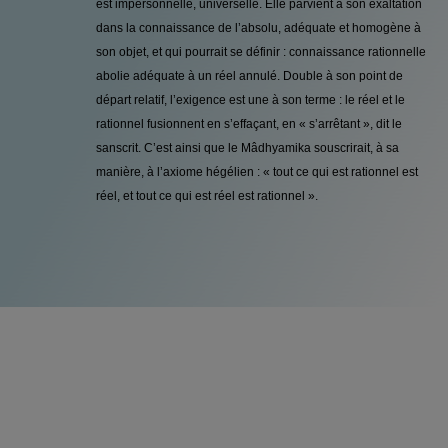
est impersonnelle, universelle. Elle parvient à son exaltation
dans la connaissance de l’absolu, adéquate et homogène à
son objet, et qui pourrait se définir : connaissance rationnelle
abolie adéquate à un réel annulé. Double à son point de
départ relatif, l’exigence est une à son terme : le réel et le
rationnel fusionnent en s’effaçant, en « s’arrêtant », dit le
sanscrit. C’est ainsi que le Mâdhyamika souscrirait, à sa
manière, à l’axiome hégélien : « tout ce qui est rationnel est
réel, et tout ce qui est réel est rationnel ».