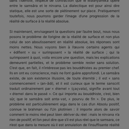
dans l’identité, l’espèce de contraction que le Madhyamika opère
entre le samsâra et le nirvana. La dialectique est pour ainsi dire
statique, elle est une sorte de piétinement sur place. Pratiquement
toutefois, nous pourrons garder l’image d’une progression de la
réalité de surface à la réalité absolue.
Si maintenant, envisageant la questions par l’autre bout, nous nous
posons le problème de l’origine de la réalité de surface et non plus
celui de son aboutissement en réalité absolue, les réponses sont
moins nettes. Nous voyons bien à l’œuvre certains agents qui
« édifient » ou « surimposent » la réalité de surface ; qui la
surimposent à quoi, voila encore une question, mais les explications
demeurent partielles, et le problème semble rester sans solution.
C’est que, en fait, il n’intéresse pas les bouddhistes au premier chef.
Ils en ont eu conscience, mais ne l’ont guère approfondi. Le samsâra
existe, de son existence illusoire, de toute éternité ; il est « sans
commen­cement » (an-âdi), et il est curieux que le terme sanscrit
traduit ordinairement par « éternel » (çaçvata), signifie avant tout
« éternel dans le passé ». Ce qui importe au bouddhiste, c’est, bien
sûr, que le samsâra soit anta-vat, « pourvu de fin ». De plus, le
problème est particulièrement aigu dans le cas d’un Absolu positif,
connue le brahman ou l’Un plotinien : il importe alors de savoir
comment le moins réel peut bien dériver du réel : mais le nirvana n’a
rien de positif, et l’on peut dire que s’il est plus réel que le samsara, ce
n’est que dans la mesure où il est annulation de l’insuffisante réalité