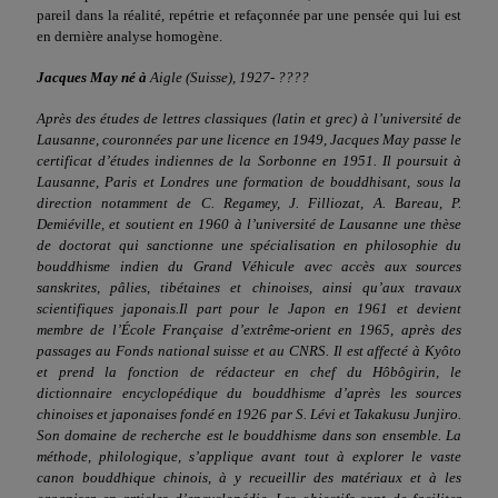
pareil dans la réalité, repétrie et refaçonnée par une pensée qui lui est
en dernière analyse homogène.
Jacques May né à
Aigle (Suisse), 1927- ????
Après des études de lettres classiques (latin et grec) à l’université de
Lausanne, couronnées par une licence en 1949, Jacques May passe le
certificat d’études indiennes de la Sorbonne en 1951. Il poursuit à
Lausanne, Paris et Londres une formation de bouddhisant, sous la
direction notamment de C. Regamey, J. Filliozat, A. Bareau, P.
Demiéville, et soutient en 1960 à l’université de Lausanne une thèse
de doctorat qui sanctionne une spécialisation en philosophie du
bouddhisme indien du Grand Véhicule avec accès aux sources
sanskrites, pâlies, tibétaines et chinoises, ainsi qu’aux travaux
scientifiques japonais.Il part pour le Japon en 1961 et devient
membre de l’École Française d’extrême-orient en 1965, après des
passages au Fonds national suisse et au CNRS. Il est affecté à Kyôto
et prend la fonction de rédacteur en chef du Hôbôgirin, le
dictionnaire encyclopédique du bouddhisme d’après les sources
chinoises et japonaises fondé en 1926 par S. Lévi et Takakusu Junjiro.
Son domaine de recherche est le bouddhisme dans son ensemble. La
méthode, philologique, s’applique avant tout à explorer le vaste
canon bouddhique chinois, à y recueillir des matériaux et à les