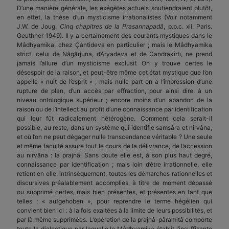
D’une manière générale, les exégètes actuels soutiendraient plutôt,
en effet, la thèse d’un mysticisme irrationalistes (Voir notamment
J.W. de Joug,
Cinq chapitres de la Prasannapadâ
, p.p.c. xii. Paris.
Geuthner 1949). Il y a certainement des courants mystiques dans le
Mâdhyamika, chez Çàntideva en particulier ; mais le Mâdhyamika
strict, celui de Nâgârjuna, d’Aryadeva et de Candrakîrti, ne prend
jamais l’allure d’un mysticisme exclusif. On y trouve certes le
désespoir de la raison, et peut-être même cet état mystique que l’on
appelle « nuit de l’esprit » ; mais nulle part on a l’impression d’une
rupture de plan, d’un accès par effraction, pour ainsi dire, à un
niveau ontologique supérieur ; encore moins d’un abandon de la
raison ou de l’intellect au profit d’une connaissance par identification
qui leur fût radicalement hétérogène. Comment cela serait-il
possible, au reste, dans un système qui identifie samsâra et nirvâna,
et où l’on ne peut dégager nulle transcendance véritable ? Une seule
et même faculté assure tout le cours de la délivrance, de l’accession
au nirvâna : la prajnâ. Sans doute elle est, à son plus haut degré,
connais­sance par identification ; mais loin d’être irrationnelle, elle
retient en elle, intrinsèquement, toutes les démarches rationnelles et
discursives préalablement accomplies, à titre de moment dépassé
ou supprimé certes, mais bien présentes, et présentes en tant que
telles ; « auf­gehoben », pour reprendre le terme hégélien qui
convient bien ici : à la fois exaltées à la limite de leurs possibilités, et
par là même supprimées. L’opération de la prajnâ-pâramitâ comporte
toute la dialectique par laquelle le Mâdhyamika établit l’insuffisante