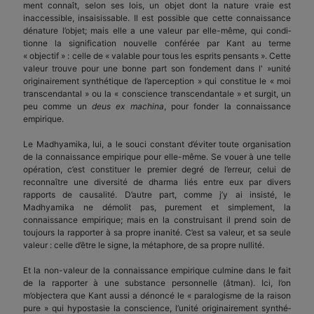
ment connaît, selon ses lois, un objet dont la nature vraie est
inaccessible, insaisissable. Il est possible que cette connaissance
dénature l’objet; mais elle a une valeur par elle-même, qui condi­
tionne la signification nouvelle conférée par Kant au terme
« objectif » : celle de « valable pour tous les esprits pensants ». Cette
valeur trouve pour une bonne part son fondement dans l' »unité
originairement synthétique de l’aperception » qui constitue le « moi
transcendantal » ou la « conscience transcendantale » et surgit, un
peu comme un
deus e
x
machina
, pour fonder la connaissance
empirique.
Le Madhyamika, lui, a le souci constant d’éviter toute organi­sation
de la connaissance empirique pour elle-même. Se vouer à une telle
opération, c’est constituer le premier degré de l’erreur, celui de
reconnaître une diversité de dharma liés entre eux par divers
rapports de causalité. D’autre part, comme j’y ai insisté, le
Madhyamika ne démolit pas, purement et simplement, la
connaissance empirique; mais en la construisant il prend soin de
toujours la rapporter à sa propre inanité. C’est sa valeur, et sa seule
valeur : celle d’être le signe, la métaphore, de sa propre nullité.
Et la non-valeur de la connaissance empirique culmine dans le fait
de la rapporter à une substance personnelle (âtman). Ici, l’on
m’objectera que Kant aussi a dénoncé le « paralogisme de la raison
pure » qui hypostasie la conscience, l’unité originairement synthé­