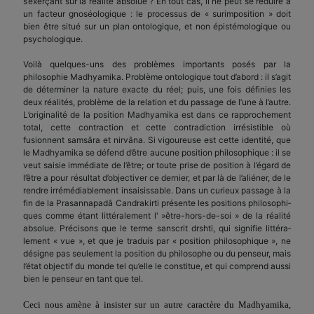
s’exerçant sur la réalité absolue ? En tout cas, il ne peut se réduire à
un facteur gnoséologique : le processus de « surimposition » doit
bien être situé sur un plan ontolo­gique, et non épistémologique ou
psychologique.
Voilà quelques-uns des problèmes importants posés par la
philosophie Madhyamika. Problème ontologique tout d’abord : il s’agit
de déterminer la nature exacte du réel; puis, une fois définies les
deux réalités, problème de la relation et du passage de l’une à l’autre.
L’originalité de la position Madhyamika est dans ce rappro­chement
total, cette contraction et cette contradiction irrésistible où
fusionnent samsâra et nirvâna. Si vigoureuse est cette identité, que
le Madhyamika se défend d’être aucune position philosophique : il se
veut saisie immédiate de l’être; or toute prise de position à l’égard de
l’être a pour résultat d’objectiver ce dernier, et par là de l’aliéner, de le
rendre irrémédiablement insaisissable. Dans un curieux passage à la
fin de la Prasannapadâ Candrakirti présente les positions philosophi­
ques comme étant littéralement l' »être-hors-de-soi » de la réalité
absolue. Précisons que le terme sanscrit drshti, qui signifie littéra­
lement « vue », et que je traduis par « position philosophique », ne
désigne pas seulement la position du philosophe ou du penseur, mais
l’état objectif du monde tel qu’elle le constitue, et qui comprend aussi
bien le penseur en tant que tel.
Ceci nous amène à insister sur un autre caractère du M
a
dhyamika,