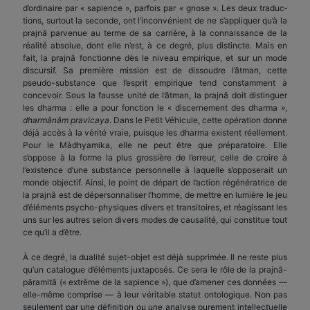
d’ordinaire par « sapience », parfois par « gnose ». Les deux traduc­
tions, surtout la seconde, ont l’inconvénient de ne s’appliquer qu’à la
prajnâ parvenue au terme de sa carrière, à la connaissance de la
réalité absolue, dont elle n’est, à ce degré, plus distincte. Mais en
fait, la prajnâ fonctionne dès le niveau empirique, et sur un mode
discursif. Sa première mission est de dissoudre l’âtman, cette
pseudo-substance que l’esprit empirique tend constamment à
concevoir. Sous la fausse unité de l’âtman, la prajnâ doit distinguer
les dharma : elle a pour fonction le « discernement des dharma »,
dharmânâm pravicaya
. Dans le Petit Véhicule, cette opération donne
déjà accès à la vérité vraie, puisque les dharma existent réellement.
Pour le Màdhyamika, elle ne peut être que préparatoire. Elle
s’oppose à la forme la plus grossière de l’erreur, celle de croire à
l’existence d’une substance personnelle à laquelle s’opposerait un
monde objectif. Ainsi, le point de départ de l’action régénératrice de
la prajnâ est de dépersonnaliser l’homme, de mettre en lumière le jeu
d’éléments psycho-physiques divers et transitoires, et réagissant les
uns sur les autres selon divers modes de causalité, qui constitue tout
ce qu’il a d’être.
À ce degré, la dualité sujet-objet est déjà supprimée. Il ne reste plus
qu’un catalogue d’éléments juxtaposés. Ce sera le rôle de la prajnâ-
pâramitâ (« extrême de la sapience »), que d’amener ces données —
elle-même comprise — à leur véritable statut ontologique. Non pas
seulement par une définition ou une analyse purement intellectuelle