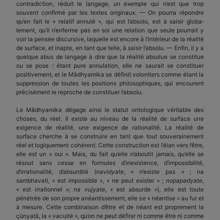
contradiction, réduit le langage, un exemple qui n’est que trop
souvent confirmé par les textes originaux. — On pourra répondre
qu’en fait le « relatif annulé », qui est l’absolu, est à saisir globa­
lement, qu’il n’enferme pas en soi une relation que seule pourrait y
voir la pensée discursive, laquelle est encore à l’intérieur de la réalité
de surface, et inapte, en tant que telle, à saisir l’absolu. — Enfin, il y a
quelque abus de langage à dire que la réalité absolue se constitue
ou se pose : étant pure annulation, elle ne saurait se constituer
positive­ment, et le Mâdhyamika se définit volontiers comme étant la
suppression de toutes les positions philosophiques, qui encourent
précisément le reproche de constituer l’absolu.
Le Mâdhyamika dégage ainsi le statut ontologique véritable des
choses, du réel. Il existe au niveau de la réalité de surface une
exigence de réalité, une exigence de rationalité. La réalité de
surface cherche à se construire en tant que tout souverainement
réel et logique­ment cohérent. Cette construction est l’élan vers l’être,
elle est un « oui ». Mais, du fait qu’elle n’aboutit jamais, qu’elle se
résout sans cesse en formules d’inexistence, d’impossibilité,
d’irrationalité, d’absurdité (
navidyate
, « n’existe pas » ; na
sambhavati, « est impossible », « ne peut exister » ;
nopapadyate
,
« est irrationnel »;
na vujyate
, « est absurde »), elle est toute
pénétrée de son propre anéantissement, elle se « néantise » au fur et
à mesure. Cette combinaison d’être et de néant est proprement la
çûnyatâ, la « vacuité », qu’on ne peut définir ni comme être ni comme