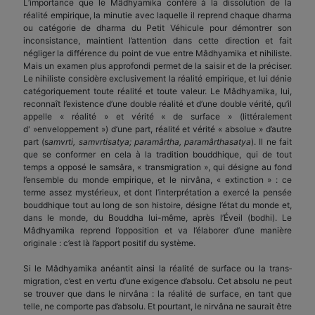
L’importance que le Mâdhyamika confère à la dissolution de la
réalité empirique, la minutie avec laquelle il reprend chaque dharma
ou catégorie de dharma du Petit Véhicule pour démontrer son
inconsistance, maintient l’attention dans cette direction et fait
négliger la différence du point de vue entre Mâdhyamika et nihiliste.
Mais un examen plus approfondi permet de la saisir et de la préciser.
Le nihiliste considère exclusivement la réalité empirique, et lui dénie
catégoriquement toute réalité et toute valeur. Le Mâdhyamika, lui,
reconnaît l’existence d’une double réalité et d’une double vérité, qu’il
appelle « réalité » et vérité « de surface » (littéralement
d' »enveloppement ») d’une part, réalité et vérité « absolue » d’autre
part (s
amvrti, samvrtisatya; paramârtha, paramârthasatya
). Il ne fait
que se conformer en cela à la tradition bouddhique, qui de tout
temps a opposé le samsâra, « transmigration », qui désigne au fond
l’ensemble du monde empirique, et le nirvâna, « extinction » : ce
terme assez mystérieux, et dont l’interprétation a exercé la pensée
bouddhique tout au long de son histoire, désigne l’état du monde et,
dans le monde, du Bouddha lui-même, après l’Éveil (bodhi). Le
Mâdhyamika reprend l’opposition et va l’élaborer d’une manière
originale : c’est là l’apport positif du système.
Si le Mâdhyamika anéantit ainsi la réalité de surface ou la trans­
migration, c’est en vertu d’une exigence d’absolu. Cet absolu ne peut
se trouver que dans le nirvâna : la réalité de surface, en tant que
telle, ne comporte pas d’absolu. Et pourtant, le nirvâna ne saurait être