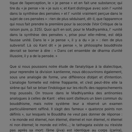
tique de l’aperception, le « je pense » et en fait une substance; qui
tire du « je pense » le « je suis »; et Kant distingue avec soin l' »unité
dans la synthèse des pensées » et l' »unité vraiment perçue dans le
sujet de ces pensées » : rien de plus séduisant, dit-il, que l’apparence
qui nous fait prendre la première pour la seconde (Voir Critique de la
raison pure, p. 325). Quoi qu’il en soit, pour le Madhyamika, l' »unité
dans la synthèse des pensées », prise pour elle-même, est déjà
fausse unité. Dans le « je pense », il y a du « je » : rien de plus
subversif. Là où Kant dit « je pense », le philosophe bouddhiste
devrait se borner à dire : « Dans cet ensemble de dharma d’unité
illusoire, il y a de la pensée. »
Que si nous poussons notre étude de l’analytique à la dialectique,
pour reprendre la division kantienne, nous découvrirons également,
sous une analogie de forme, une différence d’objet et d’intention.
L’analogie formelle est même frappante, et c’est peut-être elle la
sirène qui fait se briser l’indologue sur les récifs des rapprochements
trop poussés. On trouve dans le Madhiyamika des antinomies
analogues à celles de Kant : elles sont d’ailleurs un bien commun du
bouddhisme, mais notre système leur a réservé un examen
particulièrement raffiné. Il s’agit des fameux « quatorze points non
définis », sur lesquels le Bouddha ne veut pas donner de réponse :
« le monde est éternel, non éternel, éternel et non éternel, ni éternel
ni non éternel; le monde est infini…; le tathagata existe ou n’existe
pas après sa mort: l’âme (jiva) est identique au corps (çarira),