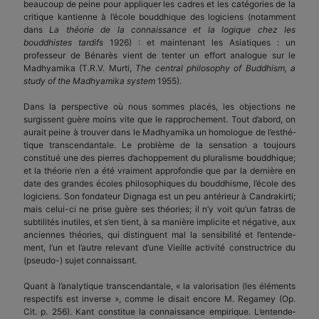
beaucoup de peine pour appliquer les cadres et les catégories de la
critique kantienne à l’école bouddhique des logiciens (notamment
dans
La théorie de la connaissance et la logique chez les
bouddhistes tardifs
1926) : et maintenant les Asiatiques : un
professeur de Bénarès vient de tenter un effort analogue sur le
Madhyamika (T.R.V. Murti,
The central philosophy of Buddhism, a
study of the Madhyamika system
1955).
Dans la perspective où nous sommes placés, les objections ne
surgissent guère moins vite que le rapprochement. Tout d’abord, on
aurait peine à trouver dans le Madhyamika un homologue de l’esthé­
tique transcendantale. Le problème de la sensation a toujours
constitué une des pierres d’achoppement du pluralisme bouddhique;
et la théorie n’en a été vraiment approfondie que par la dernière en
date des grandes écoles philosophiques du bouddhisme, l’école des
logiciens. Son fondateur Dignaga est un peu antérieur à Candrakirti;
mais celui-ci ne prise guère ses théories; il n’y voit qu’un fatras de
subtilités inutiles, et s’en tient, à sa manière implicite et négative, aux
anciennes théories, qui distinguent mal la sensibilité et l’entende­
ment, l’un et l’autre relevant d’une Vieille activité constructrice du
(pseudo-) sujet connaissant.
Quant à l’analytique transcendantale, « la valorisation (les éléments
respectifs est inverse », comme le disait encore M. Regamey (Op.
Cit. p. 256). Kant constitue la connaissance empirique. L’entende­