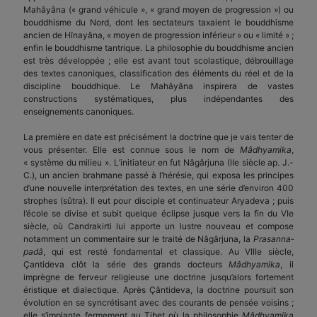
Mahâyâna (« grand véhicule », « grand moyen de progression ») ou
bouddhisme du Nord, dont les sectateurs taxaient le bouddhisme
ancien de Hînayâna, « moyen de progression inférieur » ou « limité » ;
enfin le bouddhisme tantrique. La philosophie du bouddhisme ancien
est très développée ; elle est avant tout scolastique, débrouillage
des textes canoniques, classification des éléments du réel et de la
discipline bouddhique. Le Mahâyâna inspirera de vastes
constructions systématiques, plus indépendantes des
enseignements canoniques.
La première en date est précisément la doctrine que je vais tenter de
vous présenter. Elle est connue sous le nom de
Mâdhyamika
,
« système du milieu ». L’initiateur en fut Nâgârjuna (IIe siècle ap. J.-
C.), un ancien brahmane passé à l’hérésie, qui exposa les principes
d’une nouvelle interprétation des textes, en une série d’environ 400
strophes (sûtra). Il eut pour disciple et continuateur Aryadeva ; puis
l’école se divise et subit quelque éclipse jusque vers la fin du VIe
siècle, où Candrakirti lui apporte un lustre nouveau et compose
notamment un commentaire sur le traité de Nâgârjuna, la
Prasanna­
padâ
, qui est resté fondamental et classique. Au VIIIe siècle,
Çantideva clôt la série des grands docteurs
Mâdhyamika
, il
imprègne de ferveur religieuse une doctrine jusqu’alors fortement
éristique et dialectique. Après Çântideva, la doctrine poursuit son
évolution en se syncrétisant avec des courants de pensée voisins ;
elle s’implante fermement au Tibet où la philosophie
Mâdhyamika