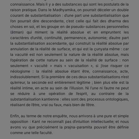
connaissance. Mais il y a des substances qui sont les postulats de la
raison pratique. Dans le Madhyamika, on pourrait déceler un double
courant de substantialisation : d’une part une substantialisation que
l’on pourrait dire descendante, c’est celle qui fait des dharma des
choses en soi, et les groupe en de pseudo-substances personnelles
(âtman) qui miment la réalité absolue et en empruntent les
caractères d’unité, continuité, permanence, autonomie; d’autre part
la substan­tialisation ascendante, qui construit la réalité absolue par
annulation de la réalité de surface, et qui est la çunyata même : car
la vacuité est non seulement la nature de la réalité absolue, mais
l’opération de cette nature au sein de la réalité de surface : non
seulement « vacuité » mais « vacuisation », si j’ose risquer ce
néologisme : la réalité absolue étant être, connaissance, acte,
indissolublement. Si la première de ces deux substantialisations n’est
qu’erreur, la seconde est entièrement légitime ; bien plus elle est la
réalité intime, en acte au sein de l’illusion. Ni l’une ni l’autre ne peut
se réduire à une opération de l’esprit, au contraire de la
substantialisation kantienne : elles sont des processus ontologiques,
réalisant de l’être, vrai ou faux, mais bien de l’être.
Enfin, au terme de notre enquête, nous arrivons à une pure et simple
opposition : Kant ne reconnaît pas d’intuition intellectuelle; et nous
avons vu que précisément la prajna-paramita pouvait être définie
comme une telle faculté.