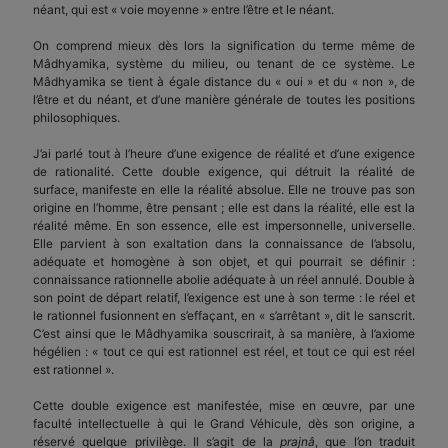
néant, qui est « voie moyenne » entre l’être et le néant.
On comprend mieux dès lors la signification du terme même de
Mâdhyamika, système du milieu, ou tenant de ce système. Le
Mâdhyamika se tient à égale distance du « oui » et du « non », de
l’être et du néant, et d’une manière générale de toutes les positions
philosophiques.
J’ai parlé tout à l’heure d’une exigence de réalité et d’une exigence
de rationalité. Cette double exigence, qui détruit la réalité de
surface, manifeste en elle la réalité absolue. Elle ne trouve pas son
origine en l’homme, être pensant ; elle est dans la réalité, elle est la
réalité même. En son essence, elle est impersonnelle, universelle.
Elle parvient à son exaltation dans la connaissance de l’absolu,
adéquate et homogène à son objet, et qui pourrait se définir :
connaissance rationnelle abolie adéquate à un réel annulé. Double à
son point de départ relatif, l’exigence est une à son terme : le réel et
le rationnel fusionnent en s’effaçant, en « s’arrêtant », dit le sanscrit.
C’est ainsi que le Mâdhyamika souscrirait, à sa manière, à l’axiome
hégélien : « tout ce qui est rationnel est réel, et tout ce qui est réel
est rationnel ».
Cette double exigence est manifestée, mise en œuvre, par une
faculté intellectuelle à qui le Grand Véhicule, dès son origine, a
réservé quelque privilège. Il s’agit de la
prajnâ
, que l’on traduit