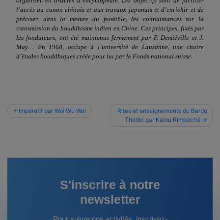
organiser en articles d’encyclopédie. Les objectifs sont de faciliter
l’accès au canon chinois et aux travaux japonais et d’enrichir et de
préciser, dans la mesure du possible, les connaissances sur la
transmission du bouddhisme indien en Chine. Ces principes, fixés par
les fondateurs, ont été maintenus fermement par P. Demiéville et J.
May… En 1968, occupe à l’université de Lausanne, une chaire
d’études bouddhiques créée pour lui par le Fonds national suisse.
Navigation
Impératif par Wei Wu Wei
Rites et enseignements du Bardo
Thodol par Kalou Rimpoché
de
l’article
S'inscrire à notre
newsletter
Pour suivre nos activités, inscrivez-