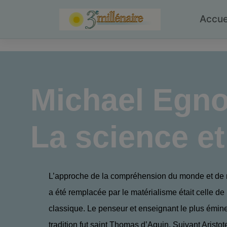
Skip
to
Accue
content
Michael Egno
La science et
L’approche de la compréhension du monde et de
a été remplacée par le matérialisme était celle d
classique. Le penseur et enseignant le plus émine
tradition fut saint Thomas d’Aquin. Suivant Aristo