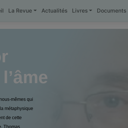
il
La Revue
Actualités
Livres
Documents g
r
 l’âme
 nous-mêmes qui
e la métaphysique
nt de cette
te, Thomas