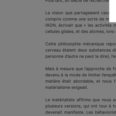
Pourtant, un siècle de recherche et 
La vision que partageaient ceux qu
compris comme une sorte de machine
l’ADN, écrivait que « les activité
cellules gliales, et des atomes, ions
Cette philosophie mécanique repos
cerveau étaient deux substances dis
personne d’autre ne peut le dire), l’
Mais à mesure que l’approche de Fr
devenu à la mode de limiter l’enquê
matière était abordable, et nous l
matérialisme exigeait.
Le matérialiste affirme que nous s
plusieurs versions, qui ont tour à
devenait manifeste. Les béhaviorist