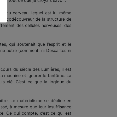
use tout ce que je croyais savoir.
uit du cerveau, lequel est lui-même
el, codécouvreur de la structure de
rtement des cellules nerveuses, des
, qui soutenait que l’esprit et le
’une autre (comment, ni Descartes ni
ours du siècle des Lumières, il est
la machine et ignorer le fantôme. La
uis nié. C’est ce que la logique du
itre. Le matérialisme se décline en
ssé, à mesure que leur insuffisance
nce. Ce qui compte, c’est ce qui est