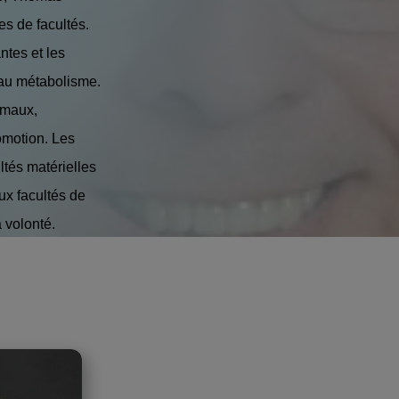
es de facultés.
ntes et les
t au métabolisme.
imaux,
omotion. Les
ltés matérielles
ux facultés de
a volonté.