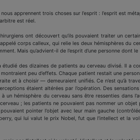
ous apprennent trois choses sur l’esprit : l’esprit est méta
arbitre est réel.
hirurgiens ont découvert qu’ils pouvaient traiter un certai
, appelé corps calleux, qui relie les deux hémisphères du c
ent. Mais qu’advient-il de l’esprit d’une personne dont le
 étudié des dizaines de patients au cerveau divisé. Il a c
s montraient peu d’effets. Chaque patient restait une personn
raite et à choisir — demeuraient unifiés. Ce n’est qu’à trav
perceptions étaient altérées par l’opération. Des sensatio
 à un hémisphère du cerveau sans être ressenties dans l’au
cerveau ; les patients ne pouvaient pas nommer un objet pr
 pouvaient pointer l’objet avec leur main gauche (contrôlée 
rry, qui lui valut le prix Nobel, fut que l’intellect et la 