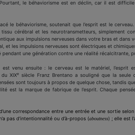
Pourtant, le béhaviorisme est en déclin, car il est difficile
placé le béhaviorisme, soutenait que l’esprit est le cerveau
issu cérébral et les neurotransmetteurs, simplement co
entique aux impulsions nerveuses dans votre bras et dans vot
al, et les impulsions nerveuses sont électriques et chimique
tté pendant une génération contre une réalité récalcitrante, 
est venu ensuite : le cerveau est le matériel, l’esprit es
e
 du XIX
siècle Franz Brentano a souligné que la seule 
ensées sont toujours à propos de quelque chose, tandis que
alité est la marque de fabrique de l’esprit. Chaque pensé
 d’une correspondance entre une entrée et une sortie sel
n’a pas d’intentionnalité
ou d’à-propos (
)
; elle est 
aboutness