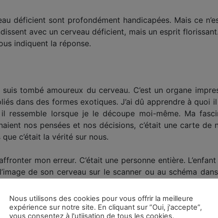
u déficient sont profondément handicapées. Mais ce n’est 
ndissent avec un cerveau déficient, mais un esprit florissan
us indiquent la réponse.
e suis tombé amoureux du cerveau. C’est un organe impres
liés dans des formes exotiques. J’ai dû apprendre à quoi il
 il ressemble lorsque je le découpe moi-même. Ma fascin
naient nos pensées et nos décisions, c’était une carte de n
 que c’était la vérité sur nous.
à affronter mon erreur. C’était une personne entière. L’enf
 à l’image de son cerveau sur le scanner ou au schéma d
Nous utilisons des cookies pour vous offrir la meilleure
le cerveau ? Cette question est au cœur de ma vie professio
expérience sur notre site. En cliquant sur “Oui, j'accepte”,
vous consentez à l'utiisation de tous les cookies.