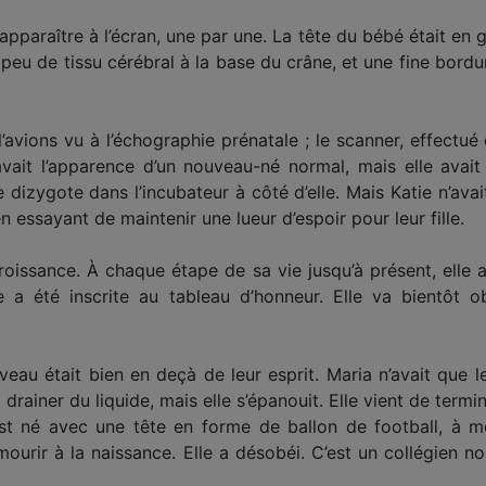
pparaître à l’écran, une par une. La tête du bébé était en gr
u de tissu cérébral à la base du crâne, et une fine bordure
l’avions vu à l’échographie prénatale ; le scanner, effectué
 avait l’apparence d’un nouveau-né normal, mais elle ava
 dizygote dans l’incubateur à côté d’elle. Mais Katie n’ava
en essayant de maintenir une lueur d’espoir pour leur fille.
roissance. À chaque étape de sa vie jusqu’à présent, elle a e
 a été inscrite au tableau d’honneur. Elle va bientôt o
rveau était bien en deçà de leur esprit. Maria n’avait que l
ainer du liquide, mais elle s’épanouit. Elle vient de termin
est né avec une tête en forme de ballon de football, à m
mourir à la naissance. Elle a désobéi. C’est un collégien n