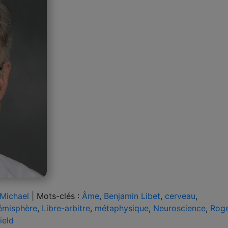
Michael
|
Mots-clés :
Âme
,
Benjamin Libet
,
cerveau
,
émisphère
,
Libre-arbitre
,
métaphysique
,
Neuroscience
,
Rog
ield