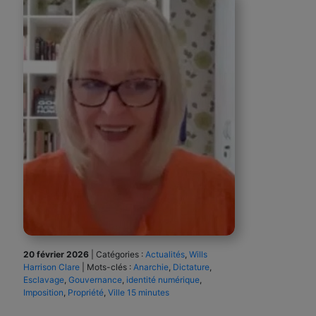
20 février 2026
|
Catégories :
Actualités
,
Wills
Harrison Clare
|
Mots-clés :
Anarchie
,
Dictature
,
Esclavage
,
Gouvernance
,
identité numérique
,
Imposition
,
Propriété
,
Ville 15 minutes