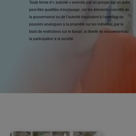
Toute forme d’« autorité » exercée par un groupe sur un autre
peut être qualifiée d’esclavage, car les éléments coercitifs de
la gouvernance ou de l’autorité équivalent à l’exercice de
pouvoirs analogues à la propriété sur les individus, par le
biais de restrictions sur le travail, la liberté de mouvement ou
la participation à la société.