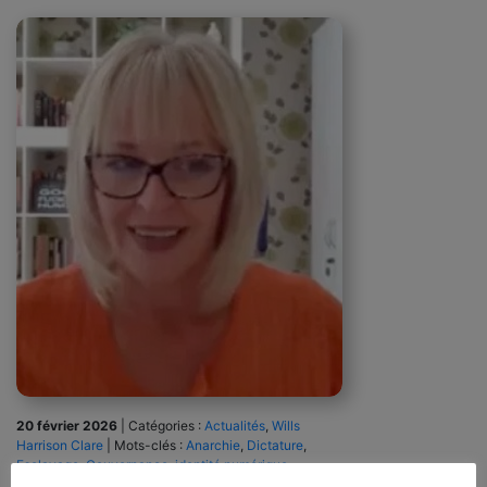
20 février 2026
|
Catégories :
Actualités
,
Wills
Harrison Clare
|
Mots-clés :
Anarchie
,
Dictature
,
Esclavage
,
Gouvernance
,
identité numérique
,
Imposition
,
Propriété
,
Ville 15 minutes