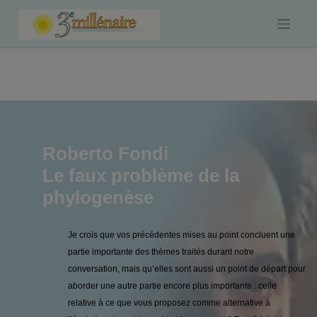
Skip
to
content
Roberto Fondi
Le faux problème de la
phylogenèse
Je crois que vos précédentes mises au point concluent une
partie importante des thèmes traités durant notre
conversation, mais qu’elles sont aussi un point de départ pour
aborder une autre partie encore plus importante : celle
relative à ce que vous proposez comme alternative à