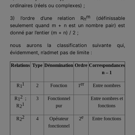
ordinaires (réels ou complexes) ;
m
3) l’ordre d’une relation R
(définissable
n
seulement quand m + n est un nombre pair) est
donné par l’entier (m + n) / 2 ;
nous aurons la classification suivante qui,
évidemment, n’admet pas de limite :
Relations
Type
Dénomination
Ordre
Correspondances
n – 1
1
er
R
2
Fonction
1
Entre nombres
1
2
R
;
3
Fonctionnel
Entre nombres et
1
1
R
pur
fonctions
2
2
e
R
4
Opérateur
2
Entre fonctions
2
fonctionnel