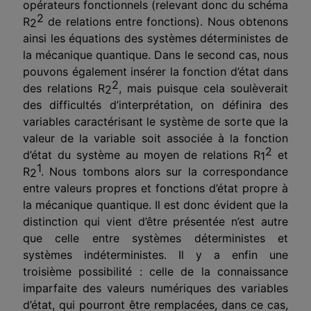
opérateurs fonctionnels (relevant donc du schéma
2
R
de relations entre fonctions). Nous obtenons
2
ainsi les équations des systè­mes déterministes de
la mécanique quantique. Dans le second cas, nous
pouvons également insérer la fonction d’état dans
2
des relations R
, mais puisque cela soulèverait
2
des difficultés d’interprétation, on définira des
variables caractérisant le système de sorte que la
valeur de la variable soit associée à la fonction
2
d’état du système au moyen de relations R
et
1
1
R
. Nous tombons alors sur la correspondance
2
entre valeurs propres et fonc­tions d’état propre à
la mécanique quantique. Il est donc évident que la
distinction qui vient d’être présentée n’est autre
que celle entre systèmes déterministes et
systèmes indéterministes. Il y a enfin une
troisième possi­bilité : celle de la connaissance
imparfaite des valeurs numériques des varia­bles
d’état, qui pourront être remplacées, dans ce cas,