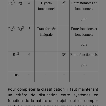
3
1
e
R
; R
4
Hyper-
2
Entre nombres et
1
3
fonctionnel
fonctionnels
purs
3
2
R
; R
5
Transformée
Entre fonctions et
2
3
intégrale
fonctionnels
purs
3
e
–
R
6
3
Entre fonctionnels
3
purs
…
…
…
…
etc.
Pour compléter la classification, il faut maintenant
un critère de dis­tinction entre systèmes en
fonction de la nature des objets qui les compo­