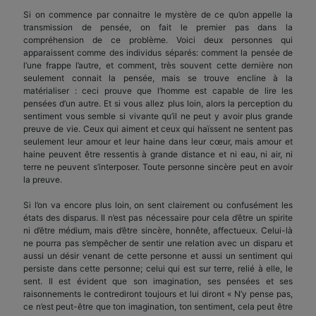
Si on commence par connaitre le mystère de ce qu’on appelle la
transmission de pensée, on fait le premier pas dans la
compréhension de ce problème. Voici deux personnes qui
apparaissent comme des individus séparés: comment la pensée de
l’une frappe l’autre, et comment, très souvent cette dernière non
seulement connait la pensée, mais se trouve encline à la
matérialiser : ceci prouve que l’homme est capable de lire les
pensées d’un autre. Et si vous allez plus loin, alors la perception du
sentiment vous semble si vivante qu’il ne peut y avoir plus grande
preuve de vie. Ceux qui aiment et ceux qui haïssent ne sentent pas
seulement leur amour et leur haine dans leur cœur, mais amour et
haine peuvent être ressentis à grande distance et ni eau, ni air, ni
terre ne peuvent s’interposer. Toute personne sincère peut en avoir
la preuve.
Si l’on va encore plus loin, on sent clairement ou confusément les
états des disparus. Il n’est pas nécessaire pour cela d’être un spirite
ni d’être médium, mais d’être sincère, honnête, affectueux. Celui-là
ne pourra pas s’empêcher de sentir une relation avec un disparu et
aussi un désir venant de cette personne et aussi un sentiment qui
persiste dans cette personne; celui qui est sur terre, relié à elle, le
sent. Il est évident que son imagination, ses pensées et ses
raisonnements le contrediront toujours et lui diront « N’y pense pas,
ce n’est peut-être que ton imagination, ton sentiment, cela peut être