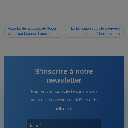
Navigation
L’aube du message de Roger
La lévitation est-elle prouvée ?
Godel par Maurice Lambilliotte
par José Lorenzatto
de
l’article
S'inscrire à notre
newsletter
Pour suivre nos activités, inscrivez-
vous à la newsletter de la Revue 3e
millénaire.