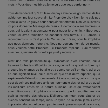
causé des troubles. Mais de la bouche du Prophète sortirent ces
mots: « Vous êtes mes frères, je ne puis que vous pardonner ».
Tous demandèrent qu’il fût le roi du pays afin de les gouverner, de les
guider comme leur souverain. Le Prophète dit; « Non, je ne suis pas
venu ici avec un glaive pour conquérir le territoire. Non. Je suis venu
ici pour donner le Message de Dieu ». Il demanda à ses hommes, à
ceux qui l’avaient accompagné pour tracer le chemin: « Etes-vous
venus ici avec l’ambition de conquérir des terres? » « Jamais! »
répondirent-ils » c’est pour la Cause, pour Dieu, pour le Prophète
que nous donnions notre vie. Nous ne voulons rien de ce monde,
nous voulons notre Prophète. Le Prophète répliqua: « Je viendrai
avec vous, resterai dans votre pays et y mourrai ».
C’est une telle personnalité qui sympathise avec l’homme, qui a
traversé toutes les difficultés de la vie, qui sait ce qu’est un foyer, qui
a couru les champs de bataille et a connu ce qu’il en était, qui a vu
ce que signifiait l’exil, qui a senti ce que c’est d’être orphelin, qui a
expérimenté l’abandon comme enfant à une nourrice, qui a vu ce que
c’est d’avoir ses meilleurs amis qui tournent le dos; et qui a vu aussi
les meilleurs côtés de la nature humaine. Ceux qui s’attachaient
avec dévotion au Prophète considéraient que lui sacrifier leur vie
était la moindre des choses. D’ailleurs, un tyran peut s’attirer du
succès pendant un temps, mais un tyran ne laissera jamais cette
impression d’amour et de sympathie, une impression qui dure encore,