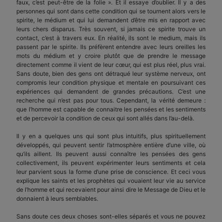
faux, c’est peut-être de la folie ». Et il essaye d’oublier. Il y a des
personnes qui sont dans cette condition qui se tournent alors vers le
spirite, le médium et qui lui demandent d’être mis en rapport avec
leurs chers disparus. Très souvent, si jamais ce spirite trouve un
contact, c’est à travers eux. En réalité, ils sont le medium, mais ils
passent par le spirite. Ils préfèrent entendre avec leurs oreilles les
mots du médium et y croire plutôt que de prendre le message
directement comme il vient de leur cœur, qui est plus réel, plus vrai.
Sans doute, bien des gens ont détraqué leur système nerveux, ont
compromis leur condition physique et mentale en poursuivant ces
expériences qui demandent de grandes précautions. C’est une
recherche qui n’est pas pour tous. Cependant, la vérité demeure :
que l’homme est capable de connaitre les pensées et les sentiments
et de percevoir la condition de ceux qui sont allés dans l’au-delà.
Il y en a quelques uns qui sont plus intuitifs, plus spirituellement
développés, qui peuvent sentir l’atmosphère entière d’une ville, où
qu’ils aillent. Ils peuvent aussi connaître les pensées des gens
collectivement, ils peuvent expérimenter leurs sentiments et cela
leur parvient sous la forme d’une prise de conscience. Et ceci vous
explique les saints et les prophètes qui vouaient leur vie au service
de l’homme et qui recevaient pour ainsi dire le Message de Dieu et le
donnaient à leurs semblables.
Sans doute ces deux choses sont-elles séparés et vous ne pouvez