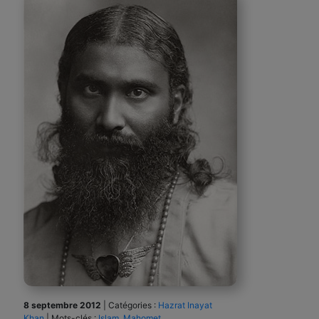
8 septembre 2012
|
Catégories :
Hazrat Inayat
Khan
|
Mots-clés :
Islam
,
Mahomet
,