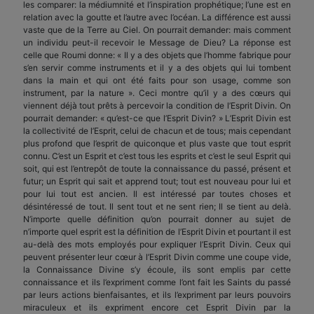
les comparer: la médiumnité et l’inspiration prophétique; l’une est en
relation avec la goutte et l’autre avec l’océan. La différence est aussi
vaste que de la Terre au Ciel. On pourrait demander: mais comment
un individu peut-il recevoir le Message de Dieu? La réponse est
celle que Roumi donne: « Il y a des objets que l’homme fabrique pour
s’en servir comme instruments et il y a des objets qui lui tombent
dans la main et qui ont été faits pour son usage, comme son
instrument, par la nature ». Ceci montre qu’il y a des cœurs qui
viennent déjà tout prêts à percevoir la condition de l’Esprit Divin. On
pourrait demander: « qu’est-ce que l’Esprit Divin? » L’Esprit Divin est
la collectivité de l’Esprit, celui de chacun et de tous; mais cependant
plus profond que l’esprit de quiconque et plus vaste que tout esprit
connu. C’est un Esprit et c’est tous les esprits et c’est le seul Esprit qui
soit, qui est l’entrepôt de toute la connaissance du passé, présent et
futur; un Esprit qui sait et apprend tout; tout est nouveau pour lui et
pour lui tout est ancien. Il est intéressé par toutes choses et
désintéressé de tout. Il sent tout et ne sent rien; Il se tient au delà.
N’importe quelle définition qu’on pourrait donner au sujet de
n’importe quel esprit est la définition de l’Esprit Divin et pourtant il est
au-delà des mots employés pour expliquer l’Esprit Divin. Ceux qui
peuvent présenter leur cœur à l’Esprit Divin comme une coupe vide,
la Connaissance Divine s’y écoule, ils sont emplis par cette
connaissance et ils l’expriment comme l’ont fait les Saints du passé
par leurs actions bienfaisantes, et ils l’expriment par leurs pouvoirs
miraculeux et ils expriment encore cet Esprit Divin par la