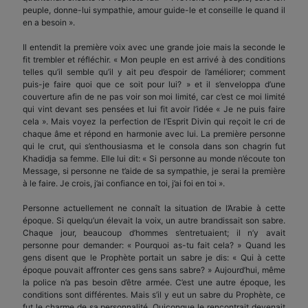
peuple, donne-lui sympathie, amour guide-le et conseille le quand il
en a besoin ».
Il entendit la première voix avec une grande joie mais la seconde le
fit trembler et réfléchir. « Mon peuple en est arrivé à des conditions
telles qu’il semble qu’il y ait peu d’espoir de l’améliorer; comment
puis-je faire quoi que ce soit pour lui? » et il s’enveloppa d’une
couverture afin de ne pas voir son moi limité, car c’est ce moi limité
qui vint devant ses pensées et lui fit avoir l’idée « Je ne puis faire
cela ». Mais voyez la perfection de l’Esprit Divin qui reçoit le cri de
chaque âme et répond en harmonie avec lui. La première personne
qui le crut, qui s’enthousiasma et le consola dans son chagrin fut
Khadidja sa femme. Elle lui dit: « Si personne au monde n’écoute ton
Message, si personne ne t’aide de sa sympathie, je serai la première
à le faire. Je crois, j’ai confiance en toi, j’ai foi en toi ».
Personne actuellement ne connaît la situation de l’Arabie à cette
époque. Si quelqu’un élevait la voix, un autre brandissait son sabre.
Chaque jour, beaucoup d’hommes s’entretuaient; il n’y avait
personne pour demander: « Pourquoi as-tu fait cela? » Quand les
gens disent que le Prophète portait un sabre je dis: « Qui à cette
époque pouvait affronter ces gens sans sabre? » Aujourd’hui, même
la police n’a pas besoin d’être armée. C’est une autre époque, les
conditions sont différentes. Mais s’il y eut un sabre du Prophète, ce
fut le charme de sa personnalité. Quiconque le rencontrait devenait