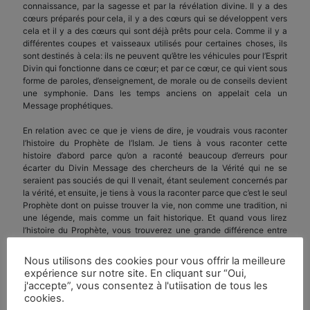
connaissance, par la sagesse et par la révélation divine. Il y a des
cœurs préparés pour cela, il y a des cœurs qui se développent vers
cela et il y a des cœurs qui sont déjà prêts pour cela. Comme il y a
différentes coupes et vaisseaux utilisés pour certaines choses, ils
sont destinés à cela: ils ne peuvent qu’être les véhicules pour l’Esprit
Divin qui fonctionne dans ce cœur; et par ce cœur, ce qui vient sous
forme de paroles, d’enseignement, de morale ou de conseils devient
une symphonie. Dans les temps anciens on appelait cela un
Message prophétiques.
En relation avec ce que je viens de dire, je voudrais vous raconter
l’histoire du Prophète de l’Islam. Je tiens à vous raconter cette
histoire d’abord parce qu’on a raconté beaucoup d’erreurs pour
écarter du Divin Message des chercheurs de la Vérité qui ne se
seraient pas souciés de qui Il venait, étant seulement concernés par
la vérité, et ensuite, je tiens à vous la raconter parce que c’est le seul
Prophète dont on puisse trouver la vie, non comme une tradition, ni
une légende, mais comme un fait historique. Et quand vous lirez
l’histoire du Prophète, vous trouverez une grande différence entre
les deux versions, l’une écrite par ses adversaires et l’autre par ses
dévots. Il en a toujours été ainsi et en sera toujours ainsi.
Nous utilisons des cookies pour vous offrir la meilleure
expérience sur notre site. En cliquant sur “Oui,
Le Prophète, né orphelin, son père étant mort avant sa naissance et
j'accepte”, vous consentez à l'utiisation de tous les
sa mère étant morte peu de temps après, était resté sous la
cookies.
protection de sa nourrice. Les charmantes façons d’être du Maitre