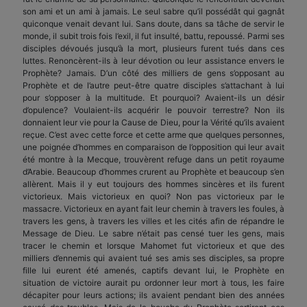
son ami et un ami à jamais. Le seul sabre qu’il possédât qui gagnât
quiconque venait devant lui. Sans doute, dans sa tâche de servir le
monde, il subit trois fois l’exil, il fut insulté, battu, repoussé. Parmi ses
disciples dévoués jusqu’à la mort, plusieurs furent tués dans ces
luttes. Renoncèrent-ils à leur dévotion ou leur assistance envers le
Prophète? Jamais. D’un côté des milliers de gens s’opposant au
Prophète et de l’autre peut-être quatre disciples s’attachant à lui
pour s’opposer à la multitude. Et pourquoi? Avaient-ils un désir
d’opulence? Voulaient-ils acquérir le pouvoir terrestre? Non ils
donnaient leur vie pour la Cause de Dieu, pour la Vérité qu’ils avaient
reçue. C’est avec cette force et cette arme que quelques personnes,
une poignée d’hommes en comparaison de l’opposition qui leur avait
été montre à la Mecque, trouvèrent refuge dans un petit royaume
d’Arabie. Beaucoup d’hommes crurent au Prophète et beaucoup s’en
allèrent. Mais il y eut toujours des hommes sincères et ils furent
victorieux. Mais victorieux en quoi? Non pas victorieux par le
massacre. Victorieux en ayant fait leur chemin à travers les foules, à
travers les gens, à travers les villes et les cités afin de répandre le
Message de Dieu. Le sabre n’était pas censé tuer les gens, mais
tracer le chemin et lorsque Mahomet fut victorieux et que des
milliers d’ennemis qui avaient tué ses amis ses disciples, sa propre
fille lui eurent été amenés, captifs devant lui, le Prophète en
situation de victoire aurait pu ordonner leur mort à tous, les faire
décapiter pour leurs actions; ils avaient pendant bien des années