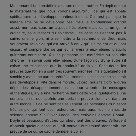
Maintenant il faut en définir la nature et le caractère. En dépit de tout
le matérialisme que nous voyons aujourd’hui, ce qui est appelé
spiritualisme se développe continuellement. Ce n’est pas que le
matérialisme ne se développe pas, mais le spiritualisme grandit
aussi, non pas sous un aspect très élevé mais dans un genre
ordinaire, sous l’aspect du spiritisme, Les gens ne tiennent pas à
suivre une religion, ni à se mettre à la recherche de Dieu, mais
voudraient savoir ce qui est arrivé à ceux qu’ils aimaient et qui ont
disparu et comprendre ce qui leur arrivera à eux-mêmes lorsqu’ils
quitteront cette terre. Qu’une personne soit matérielle ou pas, elle
cherche à savoir pour elle-même, d’une façon ou d’une autre s’il
existe une telle chose que la continuité de la vie. Sans doute, les
preuves que l’on en a sont très souvent erronées, mais quelquefois il
semble y avoir une part de vérité; autrement le spiritisme ne se serait
pas développé si vite dans le monde. Et ceci nous fait croire qu’en
dépit des désappointements dans leur attente de messages
authentiques, il y a une recherche dans cette voie, quelquefois une
consolation et quelquefois une certaine preuve d’une vie dans un
autre monde. Et ce ne sont pas seulement les personnes d’un esprit
très simple qui font ces recherches, mais aussi les hommes de
science comme Sir Oliver Lodge, des écrivains comme Conan-
Doyle et beaucoup d’autres qui cherchent des preuves, s’efforcent
d’obtenir quelque chose qui, s’il pouvait être trouvé donnerait une
preuve de ce qui se cache derrière le voile.