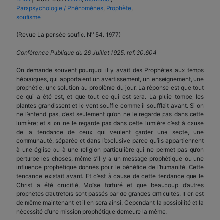
Parapsychologie / Phénomènes
,
Prophète
,
soufisme
o
(Revue La pensée soufie. N
54. 1977)
Conférence Publique du 26 Juillet 1925, ref. 20.604
On demande souvent pourquoi il y avait des Prophètes aux temps
hébraïques, qui apportaient un avertissement, un enseignement, une
prophétie, une solution au problème du jour. La réponse est que tout
ce qui a été est, et que tout ce qui est sera. La pluie tombe, les
plantes grandissent et le vent souffle comme il soufflait avant. Si on
ne l’entend pas, c’est seulement qu’on ne le regarde pas dans cette
lumière; et si on ne le regarde pas dans cette lumière c’est à cause
de la tendance de ceux qui veulent garder une secte, une
communauté, séparée et dans l’exclusive parce qu’ils appartiennent
à une église ou à une religion particulière qui ne permet pas qu’on
perturbe les choses, même s’il y a un message prophétique ou une
influence prophétique donnés pour le bénéfice de l’humanité. Cette
tendance existait avant. Et c’est à cause de cette tendance que le
Christ a été crucifié, Moïse torturé et que beaucoup d’autres
prophètes d’autrefois sont passés par de grandes difficultés. Il en est
de même maintenant et il en sera ainsi. Cependant la possibilité et la
nécessité d’une mission prophétique demeure la même.