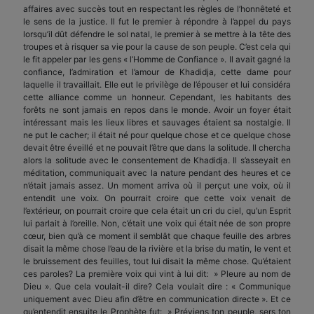
affaires avec succès tout en respectant les règles de l’honnêteté et
le sens de la justice. Il fut le premier à répondre à l’appel du pays
lorsqu’il dût défendre le sol natal, le premier à se mettre à la tête des
troupes et à risquer sa vie pour la cause de son peuple. C’est cela qui
le fit appeler par les gens « l’Homme de Confiance ». Il avait gagné la
confiance, l’admiration et l’amour de Khadidja, cette dame pour
laquelle il travaillait. Elle eut le privilège de l’épouser et lui considéra
cette alliance comme un honneur. Cependant, les habitants des
forêts ne sont jamais en repos dans le monde. Avoir un foyer était
intéressant mais les lieux libres et sauvages étaient sa nostalgie. Il
ne put le cacher; il était né pour quelque chose et ce quelque chose
devait être éveillé et ne pouvait l’être que dans la solitude. Il chercha
alors la solitude avec le consentement de Khadidja. Il s’asseyait en
méditation, communiquait avec la nature pendant des heures et ce
n’était jamais assez. Un moment arriva où il perçut une voix, où il
entendit une voix. On pourrait croire que cette voix venait de
l’extérieur, on pourrait croire que cela était un cri du ciel, qu’un Esprit
lui parlait à l’oreille. Non, c’était une voix qui était née de son propre
cœur, bien qu’à ce moment il semblât que chaque feuille des arbres
disait la même chose l’eau de la rivière et la brise du matin, le vent et
le bruissement des feuilles, tout lui disait la même chose. Qu’étaient
ces paroles? La première voix qui vint à lui dit: » Pleure au nom de
Dieu ». Que cela voulait-il dire? Cela voulait dire : « Communique
uniquement avec Dieu afin d’être en communication directe ». Et ce
qu’entendit ensuite le Prophète fut: » Préviens ton peuple, sers ton