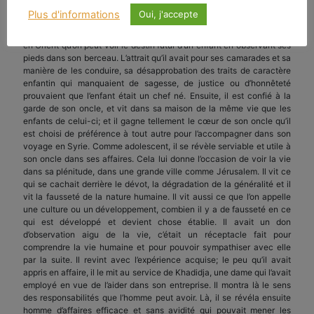
gagnaient le cœur de l’âme privilégiée qui prenait soin de lui. La
Plus d'informations
Oui, j'accepte
façon de montrer sa dévotion et la façon qu’il avait d’obéir à cette
dame l’avaient persuadée qu’il n’était pas un enfant ordinaire. On dit
en Orient qu’on peut voir le destin futur d’un enfant en observant ses
pieds dans son berceau. L’attrait qu’il avait pour ses camarades et sa
manière de les conduire, sa désapprobation des traits de caractère
enfantin qui manquaient de sagesse, de justice ou d’honnêteté
prouvaient que l’enfant était un chef né. Ensuite, il est confié à la
garde de son oncle, et vit dans sa maison de la même vie que les
enfants de celui-ci; et il gagne tellement le cœur de son oncle qu’il
est choisi de préférence à tout autre pour l’accompagner dans son
voyage en Syrie. Comme adolescent, il se révèle serviable et utile à
son oncle dans ses affaires. Cela lui donne l’occasion de voir la vie
dans sa plénitude, dans une grande ville comme Jérusalem. Il vit ce
qui se cachait derrière le dévot, la dégradation de la généralité et il
vit la fausseté de la nature humaine. Il vit aussi ce que l’on appelle
une culture ou un développement, combien il y a de fausseté en ce
qui est développé et devient chose établie. Il avait un don
d’observation aigu de la vie, c’était un réceptacle fait pour
comprendre la vie humaine et pour pouvoir sympathiser avec elle
par la suite. Il revint avec l’expérience acquise; le peu qu’il avait
appris en affaire, il le mit au service de Khadidja, une dame qui l’avait
employé en vue de l’aider dans son entreprise. Il montra là le sens
des responsabilités que l’homme peut avoir. Là, il se révéla ensuite
homme d’affaires efficace et sans avidité qui pouvait mener les