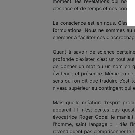
moment, les révélations qui nous 
d’espace et de temps et ces contrad
La conscience est en nous. C’est el
formulations. Nous ne sommes au 
chercher à faciliter ces « accrocha
Quant à savoir de science certaine
profonde d’exister, c’est un tout aut
de donner un mot ou un nom en guis
évidence et présence. Même en ce c
sens où l’on dit que traduire c’est 
niveau supérieur au contingent qui e
Mais quelle création d’esprit proc
appareil ! Il n’est certes pas ques
évocatrice Roger Godel le maniait.
l’homme, saint langage » ; dès l’i
revendiquent pas d’emprisonner le r