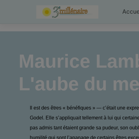
Skip
to
Accue
content
Maurice Lambi
L'aube du me
Il est des êtres « bénéfiques » — c’était une exp
Godel. Elle s’appliquait tellement à lui qui certain
pas admis tant étaient grande sa pudeur, son oubli
humilité qui sont l’apanage de certains êtres exce