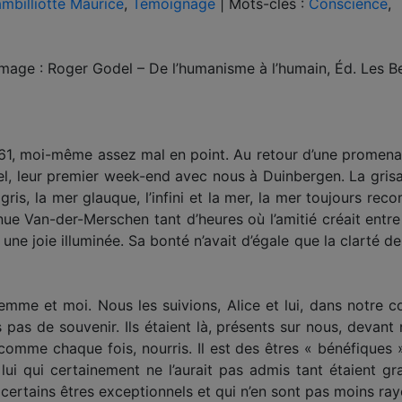
mbilliotte Maurice
,
Témoignage
|
Mots-clés :
Conscience
,
mmage : Roger Godel – De l’humanisme à l’humain, Éd. Les Be
 1961, moi-même assez mal en point. Au retour d’une promen
el, leur premier week-end avec nous à Duinbergen. La grisa
 gris, la mer glauque, l’infini et la mer, la mer toujours 
ue Van-der-Merschen tant d’heures où l’amitié créait entr
 une joie illuminée. Sa bonté n’avait d’égale que la clarté 
emme et moi. Nous les suivions, Alice et lui, dans notre c
urs pas de souvenir. Ils étaient là, présents sur nous, devan
 comme chaque fois, nourris. Il est des êtres « bénéfiques
à lui qui certainement ne l’aurait pas admis tant étaient g
 certains êtres exceptionnels et qui n’en sont pas moins ra