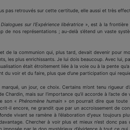
pas retrouvés sur cette certitude, elle aussi et très effect
«
Dialogues sur l’Expérience libératrice
», est à la frontièr
p de nos représentations ; au-delà s’étend un vaste sys
 et de la communion qui, plus tard, devait devenir pour moi 
ts, les plus enrichissants. Je lui dois beaucoup. Avec lui, pa
lisation était étroitement liée à la voie ou à la pente qu’a s
 du voir et du faire, plus que d’une participation qui requie
ai marqué, un jour, ce choix. Certains m’ont tenu rigueur 
de Chardin, mais sur l’importance qu’il accorde à l’acte de 
 de son «
Phénomène humain
» on pourrait dire que toute 
écrit-il encore, ne grandit que par un accroissement de cons
onde vivant se ramène à l’élaboration d’yeux toujours plu
davantage. Chercher à voir plus et mieux n’est donc pas un
ion imposée par le don mystérieux d’évidence à tout ce qui e