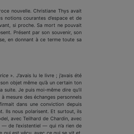
roce nouvelle. Christiane Thys avait
s notions courantes d’espace et de
ivant, si proche. Sa mort ne pouvait
ésent. Présent par son souvenir, son
esse, en donnant à ce terme toute sa
rice
». J’avais lu le livre ; j’avais été
à son objet même qu’à un certain ton
 la suite. Je puis moi-même dire qu’il
et à mesure des échanges personnels
nfirmait dans une conviction depuis
ls nous polarisent. Et surtout, ils
odel, avec Teilhard de Chardin, avec
e — de l’existentiel — qui n’a rien de
qui est vécu, avec ce qui se vit et,