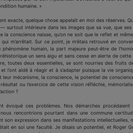
condition humaine. »
ent exacte, quelque chose appelait en moi des réserves. Qu
— surtout intérieure dans les images que sa vue, que ses 
ue la conscience naisse, qu’on ne soit que le reflet et mêm
 ce qui m’arrêtait. Sur ce point, je m’étais retrouvé en co
é du phénomène humain, la part majeure peut-être de l’homi
e préhistorique un sens aigu et sans cesse en alerte de cette
re, toutes deux essentielles, se sont nourries des fruits de
t l’ont aidé à réagir et à s’adapter puisque la vie organiq
et leur mécanisme, la conscience, le potentiel de conscienc
 résultat ou l’exercice de cette vision réfléchie, mémoriali
’action ?
t évoqué ces problèmes. Nos démarches procédaient 
s nous rencontrions pourtant dans une commune certitude
 son expression dans ses manifestations intellectuelles, n
ait en soi une faculté. Je disais un potentiel, et Roger Go