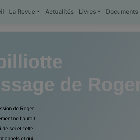
il
La Revue
Actualités
Livres
Documents g
lliotte
ssage de Roge
ression de Roger
ement ne l’aurait
 de soi et cette
ptionnels et qui