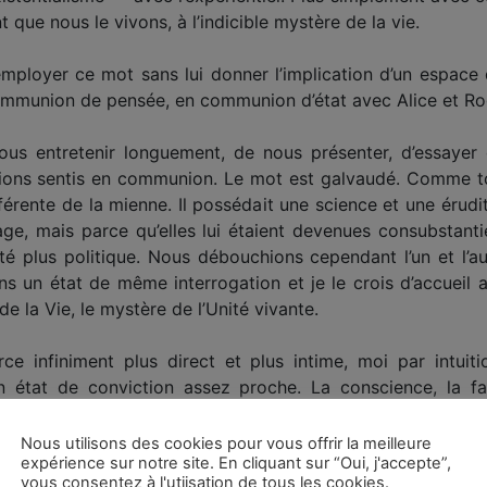
t que nous le vivons, à l’indicible mystère de la vie.
 employer ce mot sans lui donner l’implication d’un espac
ommunion de pensée, en communion d’état avec Alice et Ro
ous entretenir longuement, de nous présenter, d’essayer
tions sentis en communion. Le mot est galvaudé. Comme to
fférente de la mienne. Il possédait une science et une érudi
alage, mais parce qu’elles lui étaient devenues consubstanti
té plus politique. Nous débouchions cependant l’un et l’a
ans un état de même interrogation et je le crois d’accueil
de la Vie, le mystère de l’Unité vivante.
e infiniment plus direct et plus intime, moi par intuiti
un état de conviction assez proche. La conscience, la 
e, mais au-delà d’une simple perception, nous entraîne 
re une simple élaboration cérébrale. Ce n’est pas nous, ni n
Nous utilisons des cookies pour vous offrir la meilleure
expérience sur notre site. En cliquant sur “Oui, j'accepte”,
sse plus subtile que celle de la lumière, les illuminations,
vous consentez à l'utiisation de tous les cookies.