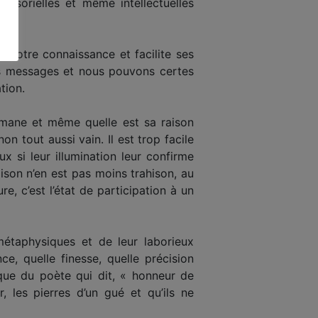
nsorielles et même intellectuelles
e notre connaissance et facilite ses
s messages et nous pouvons certes
tion.
 émane et même quelle est sa raison
on tout aussi vain. Il est trop facile
 si leur illumination leur confirme
son n’en est pas moins trahison, au
e, c’est l’état de participation à un
 métaphysiques et de leur laborieux
ce, quelle finesse, quelle précision
ique du poète qui dit, « honneur de
, les pierres d’un gué et qu’ils ne