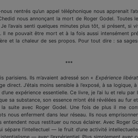
-nous rentrés qu’un appel téléphonique nous apprenait l’at
 Chedid nous annonçant la mort de Roger Godel. Toutes le
Je l’avais senti quelques minutes plus tôt, si présent, si v
Il ne pouvait être mort et à la fois aussi intensément pr
ière et la chaleur de ses propos. Pour tout dire : sa sag
***
s parisiens. Ils m’avaient adressé son «
Expérience libérat
 direct. J’étais moins sensible à l’exposé, à sa logique, 
d’une expérience essentielle. Ce livre, je l’ai lu et relu par
t que sa substance, son essence m’ont été révélées au fur 
ar la suite avec Roger Godel. Une fois de plus il me co
 nous enferment dans leur réseau. Ils nous emprisonnent. I
’ils entendent nous restituer ou nous éclairer. Avec Roger G
 sépare l’intellectuel — le fruit d’une activité intellectuell
entialisme — avec l’expérientiel. Plus simplement avec ce 