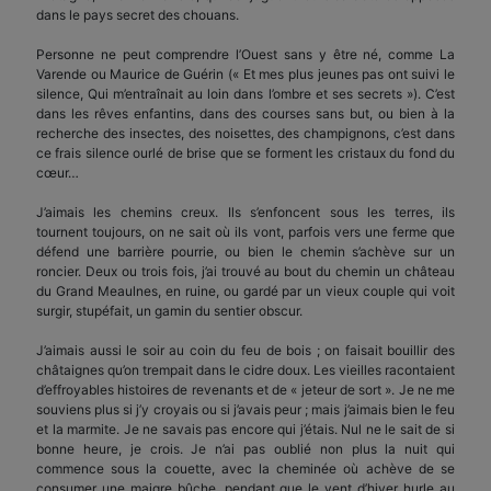
dans le pays secret des chouans.
Personne ne peut comprendre l’Ouest sans y être né, comme La
Varende ou Maurice de Guérin (« Et mes plus jeunes pas ont suivi le
silence, Qui m’entraînait au loin dans l’ombre et ses secrets »). C’est
dans les rêves enfantins, dans des courses sans but, ou bien à la
recherche des insectes, des noisettes, des champignons, c’est dans
ce frais silence ourlé de brise que se forment les cristaux du fond du
cœur…
J’aimais les chemins creux. Ils s’enfoncent sous les terres, ils
tournent toujours, on ne sait où ils vont, parfois vers une ferme que
défend une barrière pourrie, ou bien le chemin s’achève sur un
roncier. Deux ou trois fois, j’ai trouvé au bout du chemin un château
du Grand Meaulnes, en ruine, ou gardé par un vieux couple qui voit
surgir, stupéfait, un gamin du sentier obscur.
J’aimais aussi le soir au coin du feu de bois ; on faisait bouillir des
châtaignes qu’on trempait dans le cidre doux. Les vieilles racontaient
d’effroyables histoires de revenants et de « jeteur de sort ». Je ne me
souviens plus si j’y croyais ou si j’avais peur ; mais j’aimais bien le feu
et la marmite. Je ne savais pas encore qui j’étais. Nul ne le sait de si
bonne heure, je crois. Je n’ai pas oublié non plus la nuit qui
commence sous la couette, avec la cheminée où achève de se
consumer une maigre bûche, pendant que le vent d’hiver hurle au