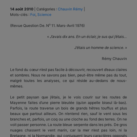
14 août 2010
|
Catégories :
Chauvin Rémy
|
Mots-clés :
Foi
,
Science
o
(Revue Question De. N
11. Mars-Avril 1976)
«
J’avais dix ans. En un éclair, je sus qui j’étais…
J’étais un homme de science
. »
Rémy Chauvin
Le fond du cœur n’est pas facile à découvrir, recouvert d’eaux claires
et sombres. Nous ne savons pas bien, peut-être même pas du tout,
malgré toutes les analyses, ce qui réside au-dedans de nous-
mêmes.
Le petit paysan que j’étais, je le vois courir sur les routes de
Mayenne faites d’une pierre bleutée (qu’on appelle biseul là-bas).
Parfois, la route traverse un bois de grands hêtres touffus et plus
beaux que partout ailleurs. On n’entend rien, sauf le vent sous les
branches et, parfois, un coq ou une cloche au fond des terres. On ne
voit passer personne. La route bleue serpente dans les prés. De gros
nuages chassent le vent marin, car la mer n’est pas loin, ni la
Bretagne, ni la Normandie, qui conjuguent leurs caractères opposés