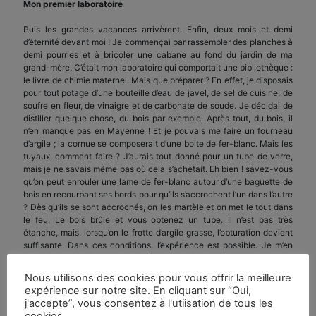
Mon premier laboratoire
Puis les grandes vacances arrivèrent. Enfin, deux mois et demi
d’éternité devant moi ! Je commençai par rassembler des planches à
demi pourries et à bricoler une cabane au fond du jardin de ma
grand-mère. C’était mon laboratoire qui comportait une bibliothèque :
le livre de chimie maternel. Mais que préparer ? En effet, je disposais
pour tout potage d’une bouteille d’eau de javel, de sel de cuisine, de
soufre en fleur, de vinaigre et de carbonate de soude. Je décidai de
distiller quelque chose, du bois par exemple. Après tout, du bois, il
n’en manque pas en Mayenne ! Et je pouvais me faire un fourneau
d’argile ; la cornue se composerait d’une boite de fer-blanc. Mais les
tuyaux, comment faire ? J’aurais tout donné pour un tube de verre,
mais je ne savais même pas où cela s’achetait. Eh bien ! savez-vous
qu’on peut enrouler une lame de fer-blanc autour d’une baguette de
bois en recourbant ses bords pour qu’ils s’accrochent l’un dans l’autre
? Dès qu’ils se sont accrochés, on les martèle et on met le tout dans
le feu. Le bois brûle et vous obtenez un tube. Il n’est pas très
étanche, mais, lorsqu’on le frotte d’argile grasse, l’obturation devient
suffisante. Dans ces conditions, l’expérience est possible. Je m’en
souviens encore ; il pleuvait comme d’habitude ; j’étais accroupi
devant mon fourneau ; la boîte qui servait de cornue était bourrée de
Nous utilisons des cookies pour vous offrir la meilleure
bois sec, et tout l’appareil était plus ou moins étanche, grâce à
expérience sur notre site. En cliquant sur “Oui,
l’argile. Un tube de dégagement plongeait dans l’eau. Il ne se passa
j'accepte”, vous consentez à l'utiisation de tous les
pas grand-chose tout d’abord. Et puis, je vis sortir du tube les
cookies.