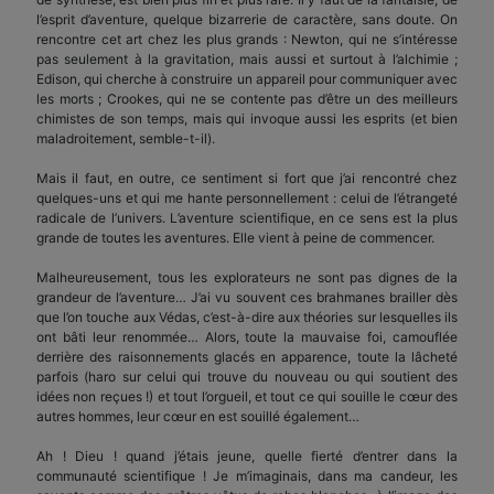
l’esprit d’aventure, quelque bizarrerie de caractère, sans doute. On
rencontre cet art chez les plus grands : Newton, qui ne s’intéresse
pas seulement à la gravitation, mais aussi et surtout à l’alchimie ;
Edison, qui cherche à construire un appareil pour communiquer avec
les morts ; Crookes, qui ne se contente pas d’être un des meilleurs
chimistes de son temps, mais qui invoque aussi les esprits (et bien
maladroitement, semble-t-il).
Mais il faut, en outre, ce sentiment si fort que j’ai rencontré chez
quelques-uns et qui me hante personnellement : celui de l’étrangeté
radicale de l’univers. L’aventure scientifique, en ce sens est la plus
grande de toutes les aventures. Elle vient à peine de commencer.
Malheureusement, tous les explorateurs ne sont pas dignes de la
grandeur de l’aventure… J’ai vu souvent ces brahmanes brailler dès
que l’on touche aux Védas, c’est-à-dire aux théories sur lesquelles ils
ont bâti leur renommée… Alors, toute la mauvaise foi, camouflée
derrière des raisonnements glacés en apparence, toute la lâcheté
parfois (haro sur celui qui trouve du nouveau ou qui soutient des
idées non reçues !) et tout l’orgueil, et tout ce qui souille le cœur des
autres hommes, leur cœur en est souillé également…
Ah ! Dieu ! quand j’étais jeune, quelle fierté d’entrer dans la
communauté scientifique ! Je m’imaginais, dans ma candeur, les