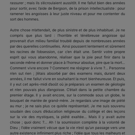
rassurer ; mais ils s’écroulaient aussitôt. Il me fallut bien des années
pour sortir, avec l’aide de Bergson, de la prison intellectualiste : pour
ramener les angoisses à leur juste niveau et pour me contenter du
sort des hommes.
Autre chose m’attendait, de plus sinistre et de plus inhabituel. Je ne
compris que plus tard : l’horrible et ténébreuse angoisse qui
provenait d’un milieu familial troublé depuis de nombreuses années
par des querelles continuelles. Ainsi poussent lentement et sûrement
les racines de l’obsession, car c’en était une. Sentir votre propre
esprit qui vous abandonne, réaliser que la joie peut finir dans la
seconde même et donner place à l’horreur absolue, pire que la mort…
Comment vivre encore ? Comment me résigner à vivre ?… Personne
n’en sut rien ; j’étais absorbé par des examens mais, durant deux
années, il me fallut vivre en souhaitant la mort bienheureuse. Et puis,
il y eut cet après-midi d’août où je préparais un examen de géologie
et n’en pouvais plus d’angoisse. C’était dans la petite chambre du
premier étage. Il y avait encore, sur la commode sous un globe, le
bouquet de mariée de grand-mère. Je regardais une image de piété
au mur ; je ne sais plus ce qu’elle représentait. Je me suis souvenu
soudain des cours d’éducation religieuse du collège et des leçons
sur la vie des mystiques, la piété exaltée… Mais il y avait autre
chose ; quoi donc ?… Ah ! la soumission complète à la volonté de
Dieu ; l’idée vraiment vécue que la vie n’est qu’un passage vers une
autre existence infiniment plus riche ; l’idée que tous les malheurs et