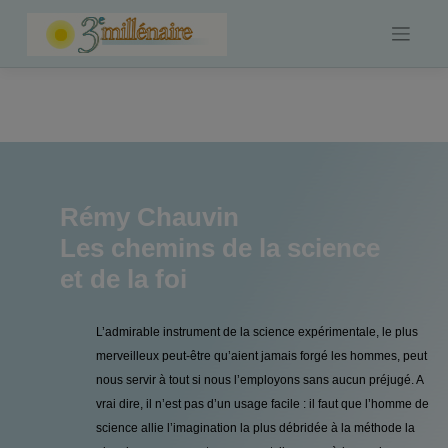
Skip
to
content
Rémy Chauvin
Les chemins de la science
et de la foi
L’admirable instrument de la science expérimentale, le plus
merveilleux peut-être qu’aient jamais forgé les hommes, peut
nous servir à tout si nous l’employons sans aucun préjugé. A
vrai dire, il n’est pas d’un usage facile : il faut que l’homme de
science allie l’imagination la plus débridée à la méthode la