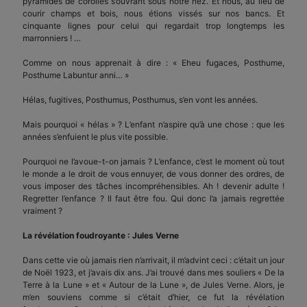
pyramides de corolles s’ouvrant sous notre nez. Et nous, au lieu de
courir champs et bois, nous étions vissés sur nos bancs. Et
cinquante lignes pour celui qui regardait trop longtemps les
marronniers ! …
Comme on nous apprenait à dire : « Eheu fugaces, Posthume,
Posthume Labuntur anni… »
Hélas, fugitives, Posthumus, Posthumus, s’en vont les années.
Mais pourquoi « hélas » ? L’enfant n’aspire qu’à une chose : que les
années s’enfuient le plus vite possible.
Pourquoi ne l’avoue-t-on jamais ? L’enfance, c’est le moment où tout
le monde a le droit de vous ennuyer, de vous donner des ordres, de
vous imposer des tâches incompréhensibles. Ah ! devenir adulte !
Regretter l’enfance ? Il faut être fou. Qui donc l’a jamais regrettée
vraiment ?
La révélation foudroyante : Jules Verne
Dans cette vie où jamais rien n’arrivait, il m’advint ceci : c’était un jour
de Noël 1923, et j’avais dix ans. J’ai trouvé dans mes souliers « De la
Terre à la Lune » et « Autour de la Lune », de Jules Verne. Alors, je
m’en souviens comme si c’était d’hier, ce fut la révélation