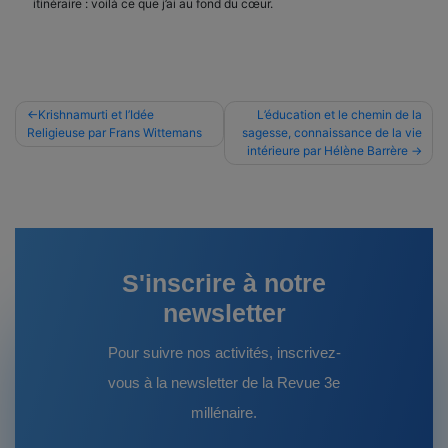
itinéraire : voilà ce que j’ai au fond du cœur.
Navigation
Krishnamurti et l’Idée
L’éducation et le chemin de la
Religieuse par Frans Wittemans
sagesse, connaissance de la vie
de
intérieure par Hélène Barrère
l’article
S'inscrire à notre
newsletter
Pour suivre nos activités, inscrivez-
vous à la newsletter de la Revue 3e
millénaire.