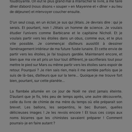
foudroyante. On eut le plus grand mal à m’arracher le livre, à me faire
dîner d’abord (nous disons « souper » en Mayenne et « dîner » au lieu
de déjeuner) et m’envoyer coucher ensuite.
D’un seul coup, en un éclair, je sus qui j’étais. Je devrais dire : qui je
serais. Et pourtant, non ! J’étais un homme de science. Je voulais
étudier l’univers comme Barbicane et le capitaine Nicholl. Et je
voulais partir vers les étoiles dans un obus, comme eux, et le plus
vite possible. Je commençai d’ailleurs aussitôt à dessiner
l’aménagement intérieur de ma future fusée lunaire. Et cette envie de
partir vers les étoiles, je l’ai toujours gardée. Maintenant encore, et
bien que ma vie ait pris un tour tout différent, je sacrifierais tout pour
mettre le pied sur Mars ou même partir vers les étoiles sans espoir de
retour. Pourquoi ? Je n’en sais rien, mais il me semble parfois que je
suis de là-bas, d’ailleurs que sur la terre… Quoique je me trouve fort
bien, pourtant, sur cette planète…
La flambée allumée en ce jour de Noël ne s’est jamais éteinte.
D’autant que je fis, très peu de temps après, une autre découverte,
celle du livre de chimie de ma mère du temps où elle préparait son
brevet. Les ballons, les serpentins, le bec Bunsen, quelles
délicieuses images ! Je les revois encore ! Et tous ces corps aux
noms bizarres que les chimistes savaient préparer ! Comment
pourrais-je en faire autant ?