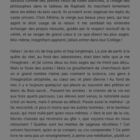
savants comme des prêtres vêtus de robes blanches, à l’image des
philosophes dans le tableau de Raphaël. Ils marchent lentement
dans les ailées du bois sacré. Ils scrutent avec sagesse les replis du
vaste univers. C’est Athéna, la vierge aux beaux yeux pers, qui leur
apprit le droit usage de la raison. Il me semblait les entendre
échanger des propos mesurés, guidés par le respect exclusif de la
vérité, et se ranger de grand cœur à ce que disent les plus sages.
Moi-même, insignifiant apprenti, j’allais entrer dans leur Collège !
Hélas ! Je les vis de trop près et trop longtemps. La joie de partir à la
quête du réel, au fond des laboratoires, était bien telle que je me
l’imaginais ; et j’ai connu deux ou trois sages qui ne m’ont pas déçu.
Mais la foule des autres ! Mais ce grouillement de chercheurs dont
un si grand nombre n’aime pas vraiment la science, ces gens à
l’imagination atrophiée, au cœur sec et plein d’envie ! Au fond de
moi, il y a toujours quelqu’un qui pleure au souvenir des prêtres en
blanc du Bois sacré… Passent les années : le chemin de la vie est
aux trois quarts parcouru. Les élèves sont venus, la notoriété aussi
(c’est un leurre, mais il amuse au début). Passe aussi le malheur : je
l’ai rencontré, ni plus ni moins que les autres hommes ; et le bonheur
aussi, qui n’est nulle part qu’en nous-mêmes. « Vers le soir de la vie,
lièvres chassés qui revenons au gîte », que voyons-nous en nous
retournant ? Quelles sont les miettes de sagesse récoltées ? Cet
univers fascinant, qu’en ai-je compris ou cru comprendre ? Ce petit
livre ne sera pas un enseignement, à peine une méditation, plutôt un