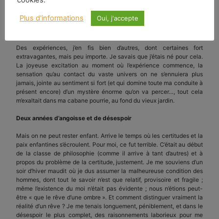
gouttelettes noires et puantes, de l’acide pyroligneux, tandis que se
dégageait un gaz qui s’enflammait facilement. Je crois bien qu’aucun
Plus d'informations
Oui, j'accepte
alchimiste ayant réussi le grand œuvre ne fut aussi heureux que moi
en cet instant.
Des expériences, j’en fis bien d’autres, dont certaines fort
extravagantes, mais peu importe. Je savais que j’étais né pour cela.
La joyeuse excitation au moment où l’expérience commence, la
sensation qu’au contact du vaste univers on ne s’ennuiera plus
jamais, jointe au sentiment si fort (et qui domine toute ma conduite à
présent encore) d’un mystère énorme qu’on va percer…, tout cela
m’exaltait dans ma cabane pourrie, au fond du vieux jardin.
Deux années d’angoisse et de désespoir
Mais on ne peut rester enfant. Arrive le temps où les certitudes et la
paix enfantines s’écroulent. Pour moi, ce fut terrible. C’était au début
de la classe de philosophie (comme il arrive à tant d’autres) et à
propos du problème de la certitude, justement. Je me souviens d’un
soir d’hiver maudit où je dus assumer la malheureuse condition des
hommes, dont tout le savoir n’est que relatif, provisoire et fragile ;
même l’existence du moi n’était pas évidente ; nous n’étions peut-
être « que le rêve d’une ombre ». Et comment distinguer vraiment la
réalité d’un rêve ? Je me tenais longuement, péniblement, et dans le
désespoir le plus complet, des raisonnements laborieux pour me