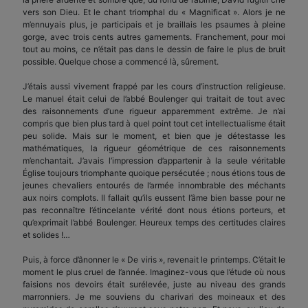
vers son Dieu. Et le chant triomphal du « Magnificat ». Alors je ne
m’ennuyais plus, je participais et je braillais les psaumes à pleine
gorge, avec trois cents autres garnements. Franchement, pour moi
tout au moins, ce n’était pas dans le dessin de faire le plus de bruit
possible. Quelque chose a commencé là, sûrement.
J’étais aussi vivement frappé par les cours d’instruction religieuse.
Le manuel était celui de l’abbé Boulenger qui traitait de tout avec
des raisonnements d’une rigueur apparemment extrême. Je n’ai
compris que bien plus tard à quel point tout cet intellectualisme était
peu solide. Mais sur le moment, et bien que je détestasse les
mathématiques, la rigueur géométrique de ces raisonnements
m’enchantait. J’avais l’impression d’appartenir à la seule véritable
Église toujours triomphante quoique persécutée ; nous étions tous de
jeunes chevaliers entourés de l’armée innombrable des méchants
aux noirs complots. Il fallait qu’ils eussent l’âme bien basse pour ne
pas reconnaître l’étincelante vérité dont nous étions porteurs, et
qu’exprimait l’abbé Boulenger. Heureux temps des certitudes claires
et solides !…
Puis, à force d’ânonner le « De viris », revenait le printemps. C’était le
moment le plus cruel de l’année. Imaginez-vous que l’étude où nous
faisions nos devoirs était surélevée, juste au niveau des grands
marronniers. Je me souviens du charivari des moineaux et des