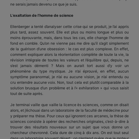
ne serais jamais devenu ce que je suis.
L’exaltation de l’homme de science
Ellenberger a tenté d’analyser cette crise qui se produit, je l’ai appris
plus tard, assez souvent. Elle est plus ou moins longue et plus ou
moins éprouvante, mais, dans tous les cas, elle change l’homme de
fond en comble. Qu’on ne vienne pas me dire qu’il s’agit simplement
de la guérison d’une obsession : le cas est plus complexe. En effet,
comment expliquer alors la réorientation complète de toute la vie, la
révision intégrale de toutes les valeurs et l’équilibre qui, depuis, ne
s’est jamais démenti ? Mais on aurait tort aussi d’y voir un
phénomène du type mystique. Je n’ai éprouvé, en effet, aucun
symptôme paranormal, je n’ai eu aucune vision, je n’ai entendu ou
cru entendre aucune voix. Non, tout cela est plutôt comparable à la
solution brusque d’un problème et à l’« exhilaration » qui vous saisit
tout de suite après.
Je terminai vaille que vaille la licence ès sciences, comme on disait
alors, et j’échouai dans un laboratoire de la faculté de médecine pour
y préparer ma thèse. Pour ceux qui ignorent ces arcanes, la thèse de
sciences consiste à opérer des recherches originales, c’est-à-dire à
trouver des résultats nouveaux sur un sujet que vous donne un
chercheur chevronné. Cela dure de cinq à dix ans. On est tout seul
dans un laboratoire souvent désert ; on n’entend guère que le moteur