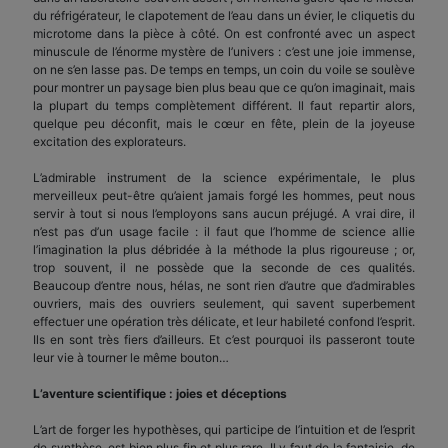
du réfrigérateur, le clapotement de l’eau dans un évier, le cliquetis du
microtome dans la pièce à côté. On est confronté avec un aspect
minuscule de l’énorme mystère de l’univers : c’est une joie immense,
on ne s’en lasse pas. De temps en temps, un coin du voile se soulève
pour montrer un paysage bien plus beau que ce qu’on imaginait, mais
la plupart du temps complètement différent. Il faut repartir alors,
quelque peu déconfit, mais le cœur en fête, plein de la joyeuse
excitation des explorateurs.
L’admirable instrument de la science expérimentale, le plus
merveilleux peut-être qu’aient jamais forgé les hommes, peut nous
servir à tout si nous l’employons sans aucun préjugé. A vrai dire, il
n’est pas d’un usage facile : il faut que l’homme de science allie
l’imagination la plus débridée à la méthode la plus rigoureuse ; or,
trop souvent, il ne possède que la seconde de ces qualités.
Beaucoup d’entre nous, hélas, ne sont rien d’autre que d’admirables
ouvriers, mais des ouvriers seulement, qui savent superbement
effectuer une opération très délicate, et leur habileté confond l’esprit.
Ils en sont très fiers d’ailleurs. Et c’est pourquoi ils passeront toute
leur vie à tourner le même bouton…
L’aventure scientifique : joies et déceptions
L’art de forger les hypothèses, qui participe de l’intuition et de l’esprit
de synthèse, est bien plus fin et plus rare. Il y faut de la fantaisie, de