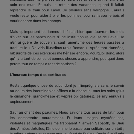
coin des murs. Et puis, le retour des vacances, quand il fallait
reprendre le train pour Laval. Je pleurais sans vergogne. J’aurais
voulu rester pour aider à piler les pommes, pour ramasser le bois et
courir encore dans les champs.
Mais qu’importent les larmes ! Il fallait bien que s’ouvrent les mois
d’hiver, sur les bancs noirs d’une institution religieuse de Laval. Je
n’en ai guère de souvenirs, sauf l’amertume des heures passées à
traduire le « De viris illustribus urbis Romae ». Après tant d’années,
l’absurdité de ces exercices me hérisse encore. Pourquoi donc, alors
qu’il y a tant de belles et bonnes choses à apprendre, pourquoi donc
perdre tout ce temps à tant de sottises ?
L’heureux temps des certitudes
Restait quelque chose de subtil dont je m’imprégnais sans le savoir
au cours des interminables offices à la chapelle, tous les soirs (plus
le dimanche, grand-messe et vêpres obligatoires). Je m’y ennuyais
copieusement.
Sauf au chant des psaumes. Nous savions tous assez de latin pour
les comprendre couramment. Et leurs images mystérieuses,
violentes et magnifiques me frappaient : Iahweh Sabaoth, le Dieu
des Armées d’étoiles, l’âme comme le passereau solitaire sur un toit ;
la prière ardente et sombre que, du fond de l’abîme, David fugitif crie