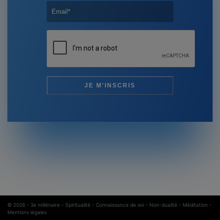
© 2026 -
3e millénaire - Spiritualité - Connaissance de soi - Non-dualité - Méditation
-
Mentions légales