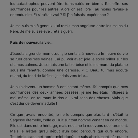
les catastrophes peuvent être transmutés en bien si l’on offre ses
souffrances pour les autres. Alors on est libre ; au moins l’avais-je
entendu dire. Et si c’était vrai ? Si j’en faisais l’expérience ?
Je me suis mis à genoux. J’ai remis mon angoisse entre les mains du
Père. Je me suis relevé : j’étais guéri.
Puis de nouveau la vie…
J’écoutais gronder mon cœur ; je sentais à nouveau le fleuve de vie
se ruer dans mes veines. J’ai pu voir avec joie le soleil briller sur les
champs calmes. Je sentais une faible brise et le murmure du platane
sous ma fenêtre, comme une caresse. « O Dieu, tu m’as écouté
quand, du fond de l’abîme, je criais vers toi »…
Je suis devenu un homme à cet instant même. J’ai compris que mes
souffrances des deux années passées, je me les étais infligées à
moi-même, en tournant le dos au vrai sens des choses. Mais que
c’est dur de devenir adulte !
Ce que j’avais rencontré, je ne le compris que plus tard : c’était la
Sagesse éternelle, celle qui luit sur tout homme venant en ce monde.
Elle est dans notre héritage, mais nous ne la recevons que rarement.
Mais je n’étais qu’au début d’un long parcours qui dure encore.
Toutefois, sans cet après-midi d’août, je suis absolument sûr que je