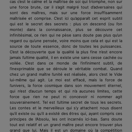
cas c’est le calme et la maîtrise de soi qui triomphe, non sur
une force brute, car il s’agit malgré tout d’adversaires qui
sont des maîtres, mais sur une force insuffisamment
maîtrisée et comprise. C’est ici qu’apparaît cet esprit subtil
qui est le secret des secrets : plus on descend (ou l’on
monte) dans la connaissance, plus se découvre cet
infinitésimal, ce rien qui ne pèse sans doute pas plus qu’un
regard ou qu’une pensée, voire moins que cela et qui est la
source de toute essence, donc de toutes les puissances.
C’est la découverte que la qualité la plus fine n’est encore
jamais l’ultime qualité, il en existe une sans cesse cachée ou
voilée. C’est dans ce monde de l’infiniment subtil, de
l’inexprimable que se déroule le véritable combat. Quand
chez un grand maître l’unité est réalisée, alors c’est le Vide
lui-même qui agit. Le moi est effacé, mais la force de
l’univers, la force cosmique dans son mouvement éternel,
qui n’est d’aucun temps et qui n’a aucunes limites, cette
force que rien ne peut ni concevoir ni nommer agit
souverainement. Tel est l’ultime secret de tous les secrets.
Les contes et le merveilleux qui s’y attachent nous disent
qu’il existe ou qu’il a existé des êtres qui, ayant compris ces
prin­cipes de l’Absolu, les ont incarnés ici-bas. Sans doute
tout est relatif et un grand maître peut encore trouver plus
grand que lui. Mais il est un domaine où la compétition