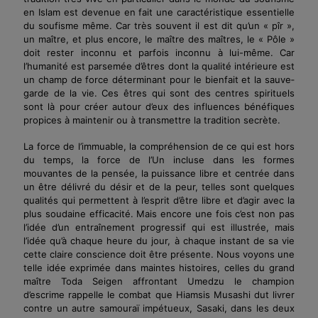
en Islam est devenue en fait une caractéristique essentielle
du soufisme même. Car très souvent il est dit qu’un « pîr »,
un maître, et plus encore, le maître des maîtres, le « Pôle »
doit rester inconnu et parfois inconnu à lui-même. Car
l’humanité est parsemée d’êtres dont la qualité intérieure est
un champ de force déterminant pour le bienfait et la sauve­
garde de la vie. Ces êtres qui sont des centres spirituels
sont là pour créer autour d’eux des influences bénéfiques
propices à maintenir ou à transmettre la tradition secrète.
La force de l’immuable, la compréhension de ce qui est hors
du temps, la force de l’Un incluse dans les formes
mouvantes de la pensée, la puissance libre et centrée dans
un être délivré du désir et de la peur, telles sont quelques
qualités qui permettent à l’esprit d’être libre et d’agir avec la
plus soudaine efficacité. Mais encore une fois c’est non pas
l’idée d’un entraînement progressif qui est illustrée, mais
l’idée qu’à chaque heure du jour, à chaque instant de sa vie
cette claire conscience doit être présente. Nous voyons une
telle idée exprimée dans maintes his­toires, celles du grand
maître Toda Seigen affrontant Umedzu le champion
d’escrime rappelle le combat que Hiamsis Musashi dut livrer
contre un autre samouraï impétueux, Sasaki, dans les deux