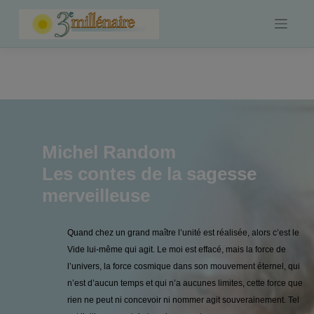
Skip
to
content
Michel Random
Les contes de la sagesse
merveilleuse
Quand chez un grand maître l’unité est réalisée, alors c’est le
Vide lui-même qui agit. Le moi est effacé, mais la force de
l’univers, la force cosmique dans son mouvement éternel, qui
n’est d’aucun temps et qui n’a aucunes limites, cette force que
rien ne peut ni concevoir ni nommer agit souverainement. Tel