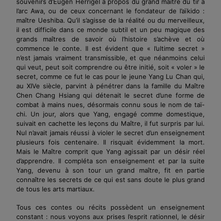
souvenirs d’Eugen Herrigel à propos du grand maître du tir à
l’arc Awa, ou de ceux concernant le fondateur de l’aïkido :
maître Ueshiba. Qu’il s’agisse de la réalité ou du merveil­leux,
il est difficile dans ce monde subtil et un peu magique des
grands maîtres de savoir où l’histoire s’achève et où
commence le conte. Il est évident que « l’ultime secret »
n’est jamais vraiment transmissible, et que néanmoins celui
qui veut, peut soit comprendre ou être initié, soit « voler » le
secret, comme ce fut le cas pour le jeune Yang Lu Chan qui,
au XIVe siècle, parvint à pénétrer dans la famille du Maître
Chen Chang Hsiang qui détenait le secret d’une forme de
combat à mains nues, désormais connu sous le nom de taï-
chi. Un jour, alors que Yang, engagé comme domestique,
suivait en cachette les leçons du Maître, il fut surpris par lui.
Nul n’avait jamais réussi à violer le secret d’un enseignement
plusieurs fois centenaire. Il risquait évidemment la mort.
Mais le Maître comprit que Yang agissait par un désir réel
d’apprendre. Il compléta son enseignement et par la suite
Yang, devenu à son tour un grand maître, fit en partie
connaître les secrets de ce qui est sans doute le plus grand
de tous les arts martiaux.
Tous ces contes ou récits possèdent un enseignement
constant : nous voyons aux prises l’esprit rationnel, le désir