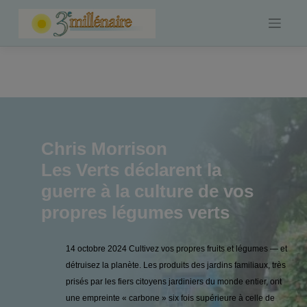
Skip
to
content
Chris Morrison
Les Verts déclarent la
guerre à la culture de vos
propres légumes verts
14 octobre 2024 Cultivez vos propres fruits et légumes — et
détruisez la planète. Les produits des jardins familiaux, très
prisés par les fiers citoyens jardiniers du monde entier, ont
une empreinte « carbone » six fois supérieure à celle de