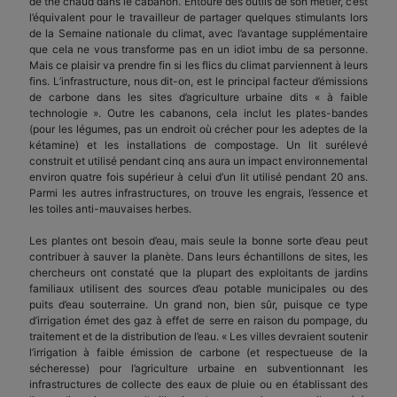
de thé chaud dans le cabanon. Entouré des outils de son métier, c’est
l’équivalent pour le travailleur de partager quelques stimulants lors
de la Semaine nationale du climat, avec l’avantage supplémentaire
que cela ne vous transforme pas en un idiot imbu de sa personne.
Mais ce plaisir va prendre fin si les flics du climat parviennent à leurs
fins. L’infrastructure, nous dit-on, est le principal facteur d’émissions
de carbone dans les sites d’agriculture urbaine dits « à faible
technologie ». Outre les cabanons, cela inclut les plates-bandes
(pour les légumes, pas un endroit où crécher pour les adeptes de la
kétamine) et les installations de compostage. Un lit surélevé
construit et utilisé pendant cinq ans aura un impact environnemental
environ quatre fois supérieur à celui d’un lit utilisé pendant 20 ans.
Parmi les autres infrastructures, on trouve les engrais, l’essence et
les toiles anti-mauvaises herbes.
Les plantes ont besoin d’eau, mais seule la bonne sorte d’eau peut
contribuer à sauver la planète. Dans leurs échantillons de sites, les
chercheurs ont constaté que la plupart des exploitants de jardins
familiaux utilisent des sources d’eau potable municipales ou des
puits d’eau souterraine. Un grand non, bien sûr, puisque ce type
d’irrigation émet des gaz à effet de serre en raison du pompage, du
traitement et de la distribution de l’eau. « Les villes devraient soutenir
l’irrigation à faible émission de carbone (et respectueuse de la
sécheresse) pour l’agriculture urbaine en subventionnant les
infrastructures de collecte des eaux de pluie ou en établissant des