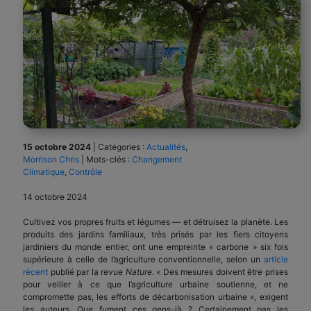
15 octobre 2024
|
Catégories :
Actualités
,
Morrison Chris
|
Mots-clés :
Changement
Climatique
,
Contrôle
14 octobre 2024
Cultivez vos propres fruits et légumes — et détruisez la planète. Les
produits des jardins familiaux, très prisés par les fiers citoyens
jardiniers du monde entier, ont une empreinte « carbone » six fois
supérieure à celle de l’agriculture conventionnelle, selon un
article
récent
publié par la revue
Nature
. « Des mesures doivent être prises
pour veiller à ce que l’agriculture urbaine soutienne, et ne
compromette pas, les efforts de décarbonisation urbaine », exigent
les auteurs. Que fument ces gens-là ? Certainement pas les