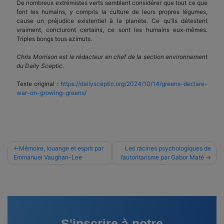
De nombreux extrémistes verts semblent considérer que tout ce que
font les humains, y compris la culture de leurs propres légumes,
cause un préjudice existentiel à la planète. Ce qu’ils détestent
vraiment, concluront certains, ce sont les humains eux-mêmes.
Triples bongs tous azimuts.
Chris Morrison est le rédacteur en chef de la section environnement
du Daily Sceptic.
Texte original :
https://dailysceptic.org/2024/10/14/greens-declare-
war-on-growing-greens/
Navigation
Mémoire, louange et esprit par
Les racines psychologiques de
Emmanuel Vaughan-Lee
l’autoritarisme par Gabor Maté
de
l’article
S'inscrire à notre