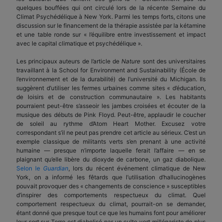
quelques bouffées qui ont circulé lors de la récente Semaine du
Climat Psychédélique à New York. Parmi les temps forts, citons une
discussion sur le financement de la thérapie assistée par la kétamine
et une table ronde sur « l’équilibre entre investissement et impact
avec le capital climatique et psychédélique ».
Les principaux auteurs de l’article de
Nature
sont des universitaires
travaillant à la School for Environment and Sustainability (École de
l’environnement et de la durabilité) de l’université du Michigan. Ils
suggèrent d’utiliser les fermes urbaines comme sites « d’éducation,
de loisirs et de construction communautaire ». Les habitants
pourraient peut-être s’asseoir les jambes croisées et écouter de la
musique des débuts de Pink Floyd. Peut-être, applaudir le coucher
de soleil au rythme d’Atom Heart Mother. Excusez votre
correspondant s’il ne peut pas prendre cet article au sérieux. C’est un
exemple classique de militants verts s’en prenant à une activité
humaine — presque n’importe laquelle ferait l’affaire — en se
plaignant qu’elle libère du dioxyde de carbone, un gaz diabolique.
Selon le
Guardian
, lors du récent événement climatique de New
York, on a informé les fêtards que l’utilisation d’hallucinogènes
pouvait provoquer des « changements de conscience » susceptibles
d’inspirer des comportements respectueux du climat. Quel
comportement respectueux du climat, pourrait-on se demander,
étant donné que presque tout ce que les humains font pour améliorer
leur sort sur Terre est diabolisé par un culte vert millénariste de plus