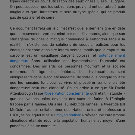
lignes directrices pour l’utilisation des eaux grises », est-il suggéré.
On peut supposer que les subventions proviendront de l’arbre à pain
magique et que l’infrastructure sera du type spécial qui ne produit
pas de gaz à effet de serre.
Ce document farfelu sur le climat n’est que le dernier signe en date
que le mouvement vert est miné par des désaccords, alors que son
stratagème de crise climatique commence à s’effondrer face à la
réalité. Il n’existe pas de solutions de secours réalistes pour les
énergies éolienne et solaire intermittentes, tandis que la capture du
carbone est un gaspillage d’argent colossal et
potentiellement
dangereux
. Sans l’utilisation des hydrocarbures, l’humanité est
condamnée. Des milliards de personnes mourront et la société
retournera à l’âge des ténèbres. Les hydrocarbures sont
omniprésents dans la société moderne, de sorte que presque tout ce
que les humains font pour survivre et prospérer sur une planète
dangereuse peut être diabolisé. On en arrive à ce que Sir David
Attenborough fasse
l’observation consternante
qu’il était « stupide »
que les Nations unies envoient des sacs de farine à l’Éthiopie
frappée par la famine. Ou à lire, au début de l’année, le tweet de Bill
McGuire, auteur collaborateur des Nations unies et professeur à
l’UCL, selon lequel le seul «
moyen réaliste
» d’éviter une catastrophe
climatique était de réduire la population humaine au moyen d’une
pandémie à haute mortalité.