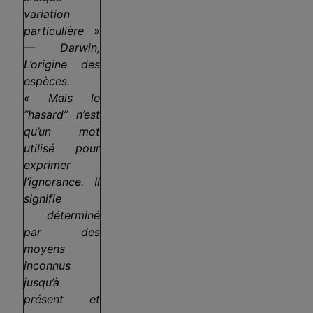
variation
particulière »
— Darwin,
L’origine des
espèces.
« Mais le
“hasard” n’est
qu’un mot
utilisé pour
exprimer
l’ignorance. Il
signifie
déterminé
par des
moyens
inconnus
jusqu’à
présent et