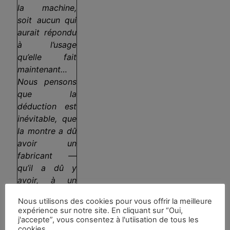
la machine,
soit aucun qui
aurait répondu
à l’usage
qu’elle fait
maintenant…
Nous pensons
que la
déduction est
inévitable, que
la montre a dû
avoir un
fabricant —
qu’il a dû y
avoir, à un
moment donné
Nous utilisons des cookies pour vous offrir la meilleure
et à un endroit
expérience sur notre site. En cliquant sur “Oui,
ou un autre, un
j'accepte”, vous consentez à l'utiisation de tous les
cookies.
ou plusieurs