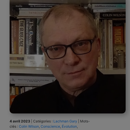
4 avril 2023
|
Catégories :
Lachman Gary
|
Mots-
clés :
Colin Wilson
,
Conscience
,
Évolution
,