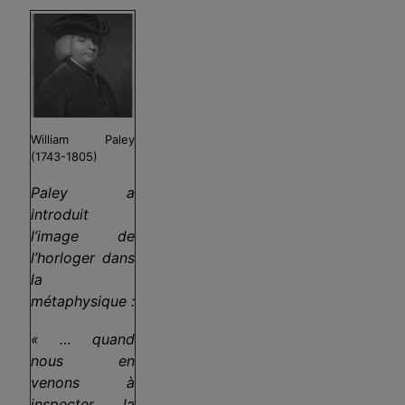
William Paley
(1743-1805)
Paley a
introduit
l’image de
l’horloger dans
la
métaphysique :
« … quand
nous en
venons à
inspecter la