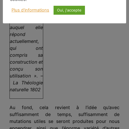
artificiers qui
Plus d'informations
Oui, j'accepte
l’ont formée
pour le but
auquel elle
répond
actuellement,
qui ont
compris sa
construction et
conçu son
utilisation ». –
La Théologie
naturelle 1802
Au fond, cela revient à l’idée qu’avec
suffisamment de temps, suffisamment de
mutations utiles se seront produites pour nous
engendrer, ainsi que l’énorme variété d’autres