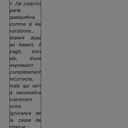
« J’ai jusqu’ici
parlé
quelquefois
comme si les
variations…
étaient dues
au hasard. Il
s’agit, bien
sûr, d’une
expression
complètement
incorrecte,
mais qui sert
à reconnaître
clairement
notre
ignorance de
la cause de
chaque