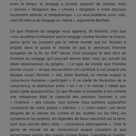
avec le temps, le langage a évolué, passant de simples mots
« racines » désignant des « choses » tangibles à notre discours
hautement abstrait et métaphorique. « Le seul problème avec cela,
c’est l’évidence du langage lui-même », argumente Barfield.
Ce que l’histoire du langage nous apprend, dit Barfield, c’est que
« nos ancêtres n’utilisaient pas le langage comme Mueller le croyait,
parce qu’ils ne voyaient pas le même monde que lui. Mueller a
projeté dans le passé le monde tel que le percevait l’homme
e
européen de la fin du XIX
siècle. C’est pourquoi le seul récit de
l’histoire du langage qu’il pouvait donner était celui qui suivait les
idées darwiniennes du progrès. » Le type de monde que l’homme
ancien voyait — et que nos ancêtres ont continué à voir jusqu’à une
époque assez récente — est, selon Barfield, un monde auquel la
conscience humaine « participait ». À ce stade de l’évolution de la
conscience, la distinction entre « soi » et « le monde » n’était pas
aussi rigide qu’aujourd’hui. Ce que Mueller a interprété à tort comme
une métaphore était la capacité des premiers hommes à voir
« l’intérieur » des choses, tout comme nous sommes aujourd’hui
conscients de notre propre « intérieur » — notre esprit. Les récits
d’esprits de la nature, les contes et les mythes sur les fées, les
nymphes et les sylphes, les légendes de dieux marchant sur la terre,
sont tous ancrés dans cette « conscience participative ». C’est le
genre de monde (et de conscience) auquel croyaient et que
ressentaient parfois des poètes comme Blake, Coleridge et Goethe.