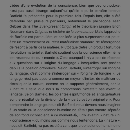
L’idée d’une évolution de la conscience, bien que peu orthodoxe,
n’est pas aussi étrange aujourd’hui qu’elle a pu le paraître lorsque
Barfield l’a présentée pour la première fois. Depuis lors, elle a été
défendue par plusieurs penseurs, notamment le philosophe Jean
Gebser dans T
he Ever-present Origin
et le théoricien jungien Erich
Neumann dans
Origines et histoire de la conscience
. Mais l’approche
de Barfield est particulière, et son idée la plus surprenante est peut-
être un renversement du récit matérialiste standard de l’émergence
de l’esprit à partir de la matière. Plutôt que d’être un produit fortuit de
l’évolution matérielle, Barfield soutient que la conscience elle-même
est responsable du « monde ». C’est pourquoi il n’y a pas de réponse
aux questions sur « l’origine du langage » lorsqu’elles sont posées
depuis la position orthodoxe. Selon Barfield, s’interroger sur l’origine
du langage, c’est comme s’interroger sur « l’origine de l’origine ». Le
langage n’est pas apparu comme un moyen d’imiter, de maîtriser ou
d’expliquer la nature, comme on le suppose généralement, car la
« nature » telle que nous la comprenons n’existait pas avant le
langage. Selon Barfield, les polarités esprit/monde et langage/nature
sont le résultat de la division de la « participation originelle ». Pour
comprendre le langage, nous dit Barfield, nous devons nous imaginer
à un stade où la conscience humaine ne s’était pas encore séparée
de son fond inconscient. À ce moment-là, il n’y avait ni « nature » ni
« conscience », du moins pas comme nous l’entendons. La « nature »,
nous dit Barfield, n’a pas existé avant que la conscience humaine ne