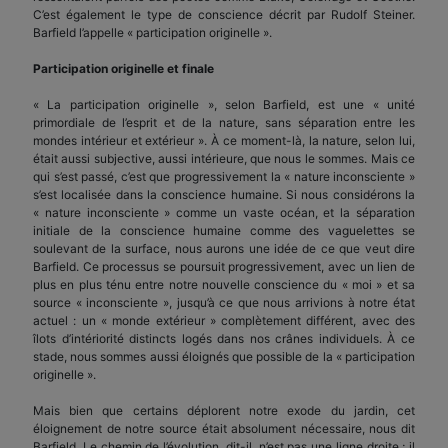
C’est également le type de conscience décrit par Rudolf Steiner.
Barfield l’appelle « participation originelle ».
Participation originelle et finale
« La participation originelle », selon Barfield, est une « unité
primordiale de l’esprit et de la nature, sans séparation entre les
mondes intérieur et extérieur ». À ce moment-là, la nature, selon lui,
était aussi subjective, aussi intérieure, que nous le sommes. Mais ce
qui s’est passé, c’est que progressivement la « nature inconsciente »
s’est localisée dans la conscience humaine. Si nous considérons la
« nature inconsciente » comme un vaste océan, et la séparation
initiale de la conscience humaine comme des vaguelettes se
soulevant de la surface, nous aurons une idée de ce que veut dire
Barfield. Ce processus se poursuit progressivement, avec un lien de
plus en plus ténu entre notre nouvelle conscience du « moi » et sa
source « inconsciente », jusqu’à ce que nous arrivions à notre état
actuel : un « monde extérieur » complètement différent, avec des
îlots d’intériorité distincts logés dans nos crânes individuels. À ce
stade, nous sommes aussi éloignés que possible de la « participation
originelle ».
Mais bien que certains déplorent notre exode du jardin, cet
éloignement de notre source était absolument nécessaire, nous dit
Barfield. Le chemin de l’évolution, dit-il, n’est pas une ligne droite ; il