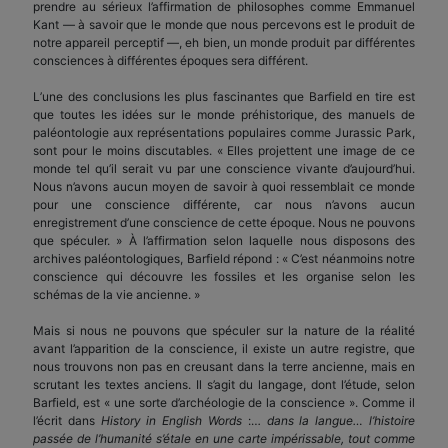
prendre au sérieux l’affirmation de philosophes comme Emmanuel
Kant — à savoir que le monde que nous percevons est le produit de
notre appareil perceptif —, eh bien, un monde produit par différentes
consciences à différentes époques sera différent.
L’une des conclusions les plus fascinantes que Barfield en tire est
que toutes les idées sur le monde préhistorique, des manuels de
paléontologie aux représentations populaires comme Jurassic Park,
sont pour le moins discutables. « Elles projettent une image de ce
monde tel qu’il serait vu par une conscience vivante d’aujourd’hui.
Nous n’avons aucun moyen de savoir à quoi ressemblait ce monde
pour une conscience différente, car nous n’avons aucun
enregistrement d’une conscience de cette époque. Nous ne pouvons
que spéculer. » À l’affirmation selon laquelle nous disposons des
archives paléontologiques, Barfield répond : « C’est néanmoins notre
conscience qui découvre les fossiles et les organise selon les
schémas de la vie ancienne. »
Mais si nous ne pouvons que spéculer sur la nature de la réalité
avant l’apparition de la conscience, il existe un autre registre, que
nous trouvons non pas en creusant dans la terre ancienne, mais en
scrutant les textes anciens. Il s’agit du langage, dont l’étude, selon
Barfield, est « une sorte d’archéologie de la conscience ». Comme il
l’écrit dans
History in English Words
:…
dans la langue… l’histoire
passée de l’humanité s’étale en une carte impérissable, tout comme