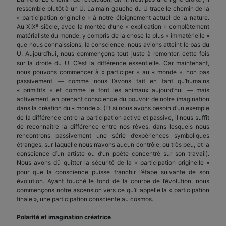
ressemble plutôt à un U. La main gauche du U trace le chemin de la
« participation originelle » à notre éloignement actuel de la nature.
e
Au XIX
siècle, avec la montée d’une « explication » complètement
matérialiste du monde, y compris de la chose la plus « immatérielle »
que nous connaissions, la conscience, nous avions atteint le bas du
U. Aujourd’hui, nous commençons tout juste à remonter, cette fois
sur la droite du U. C’est la différence essentielle. Car maintenant,
nous pouvons commencer à « participer » au « monde », non pas
passivement — comme nous l’avons fait en tant qu’humains
« primitifs » et comme le font les animaux aujourd’hui — mais
activement, en prenant conscience du pouvoir de notre imagination
dans la création du « monde ». (Et si nous avons besoin d’un exemple
de la différence entre la participation active et passive, il nous suffit
de reconnaître la différence entre nos rêves, dans lesquels nous
rencontrons passivement une série d’expériences symboliques
étranges, sur laquelle nous n’avons aucun contrôle, ou très peu, et la
conscience d’un artiste ou d’un poète concentré sur son travail).
Nous avons dû quitter la sécurité de la « participation originelle »
pour que la conscience puisse franchir l’étape suivante de son
évolution. Ayant touché le fond de la courbe de l’évolution, nous
commençons notre ascension vers ce qu’il appelle la « participation
finale », une participation consciente au cosmos.
Polarité et imagination créatrice