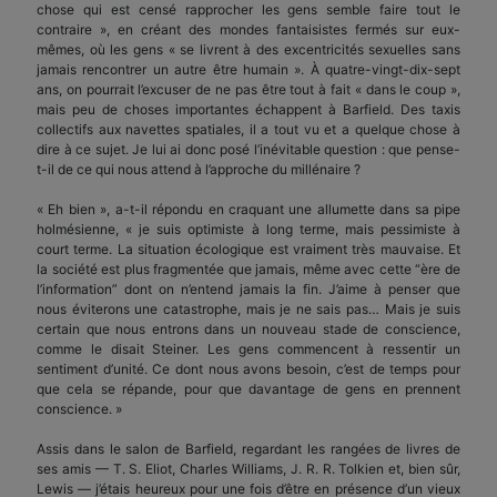
chose qui est censé rapprocher les gens semble faire tout le
contraire », en créant des mondes fantaisistes fermés sur eux-
mêmes, où les gens « se livrent à des excentricités sexuelles sans
jamais rencontrer un autre être humain ». À quatre-vingt-dix-sept
ans, on pourrait l’excuser de ne pas être tout à fait « dans le coup »,
mais peu de choses importantes échappent à Barfield. Des taxis
collectifs aux navettes spatiales, il a tout vu et a quelque chose à
dire à ce sujet. Je lui ai donc posé l’inévitable question : que pense-
t-il de ce qui nous attend à l’approche du millénaire ?
« Eh bien », a-t-il répondu en craquant une allumette dans sa pipe
holmésienne, « je suis optimiste à long terme, mais pessimiste à
court terme. La situation écologique est vraiment très mauvaise. Et
la société est plus fragmentée que jamais, même avec cette “ère de
l’information” dont on n’entend jamais la fin. J’aime à penser que
nous éviterons une catastrophe, mais je ne sais pas… Mais je suis
certain que nous entrons dans un nouveau stade de conscience,
comme le disait Steiner. Les gens commencent à ressentir un
sentiment d’unité. Ce dont nous avons besoin, c’est de temps pour
que cela se répande, pour que davantage de gens en prennent
conscience. »
Assis dans le salon de Barfield, regardant les rangées de livres de
ses amis — T. S. Eliot, Charles Williams, J. R. R. Tolkien et, bien sûr,
Lewis — j’étais heureux pour une fois d’être en présence d’un vieux