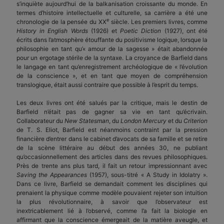
s’inquiète aujourd’hui de la balkanisation croissante du monde. En
termes d’histoire intellectuelle et culturelle, sa carrière a été une
e
chronologie de la pensée du XX
siècle. Les premiers livres, comme
History in English Words
(1926) et
Poetic Diction
(1927), ont été
écrits dans l’atmosphère étouffante du positivisme logique, lorsque la
philosophie en tant qu’« amour de la sagesse » était abandonnée
pour un ergotage stérile de la syntaxe. La croyance de Barfield dans
le langage en tant qu’enregistrement archéologique de « l’évolution
de la conscience », et en tant que moyen de compréhension
translogique, était aussi contraire que possible à l’esprit du temps.
Les deux livres ont été salués par la critique, mais le destin de
Barfield n’était pas de gagner sa vie en tant qu’écrivain.
Collaborateur du
New Statesman
, du
London Mercury
et du
Criterion
de T. S. Eliot, Barfield est néanmoins contraint par la pression
financière d’entrer dans le cabinet d’avocats de sa famille et se retire
de la scène littéraire au début des années 30, ne publiant
qu’occasionnellement des articles dans des revues philosophiques.
Près de trente ans plus tard, il fait un retour impressionnant avec
Saving the Appearances
(1957), sous-titré « A Study in Idolatry ».
Dans ce livre, Barfield se demandait comment les disciplines qui
prenaient la physique comme modèle pouvaient rejeter son intuition
la plus révolutionnaire, à savoir que l’observateur est
inextricablement lié à l’observé, comme l’a fait la biologie en
affirmant que la conscience émergeait de la matière aveugle, et