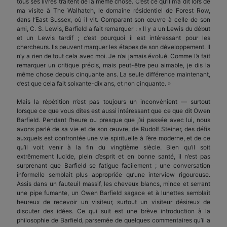
tous ses livres traitent de la même chose. C’est ce qu’il m’a dit lors de
ma visite à The Walhatch, le domaine résidentiel de Forest Row,
dans l’East Sussex, où il vit. Comparant son œuvre à celle de son
ami, C. S. Lewis, Barfield a fait remarquer : « Il y a un Lewis du début
et un Lewis tardif ; c’est pourquoi il est intéressant pour les
chercheurs. Ils peuvent marquer les étapes de son développement. Il
n’y a rien de tout cela avec moi. Je n’ai jamais évolué. Comme l’a fait
remarquer un critique précis, mais peut-être peu aimable, je dis la
même chose depuis cinquante ans. La seule différence maintenant,
c’est que cela fait soixante-dix ans, et non cinquante. »
Mais la répétition n’est pas toujours un inconvénient — surtout
lorsque ce que vous dites est aussi intéressant que ce que dit Owen
Barfield. Pendant l’heure ou presque que j’ai passée avec lui, nous
avons parlé de sa vie et de son œuvre, de Rudolf Steiner, des défis
auxquels est confrontée une vie spirituelle à l’ère moderne, et de ce
qu’il voit venir à la fin du vingtième siècle. Bien qu’il soit
extrêmement lucide, plein d’esprit et en bonne santé, il n’est pas
surprenant que Barfield se fatigue facilement ; une conversation
informelle semblait plus appropriée qu’une interview rigoureuse.
Assis dans un fauteuil massif, les cheveux blancs, mince et serrant
une pipe fumante, un Owen Barfield sagace et à lunettes semblait
heureux de recevoir un visiteur, surtout un visiteur désireux de
discuter des idées. Ce qui suit est une brève introduction à la
philosophie de Barfield, parsemée de quelques commentaires qu’il a