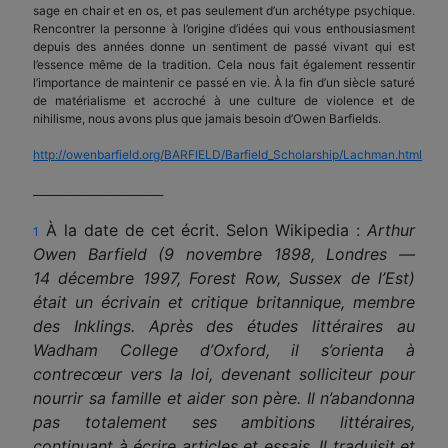
sage en chair et en os, et pas seulement d’un archétype psychique.
Rencontrer la personne à l’origine d’idées qui vous enthousiasment
depuis des années donne un sentiment de passé vivant qui est
l’essence même de la tradition. Cela nous fait également ressentir
l’importance de maintenir ce passé en vie. À la fin d’un siècle saturé
de matérialisme et accroché à une culture de violence et de
nihilisme, nous avons plus que jamais besoin d’Owen Barfields.
http://owenbarfield.org/BARFIELD/Barfield_Scholarship/Lachman.html
__________________________
À la date de cet écrit. Selon Wikipedia :
Arthur
1
Owen Barfield (9 novembre 1898, Londres —
14 décembre 1997, Forest Row, Sussex de l’Est)
était un écrivain et critique britannique, membre
des Inklings. Après des études littéraires au
Wadham College d’Oxford, il s’orienta à
contrecœur vers la loi, devenant solliciteur pour
nourrir sa famille et aider son père. Il n’abandonna
pas totalement ses ambitions littéraires,
continuant à écrire articles et essais. Il traduisit et