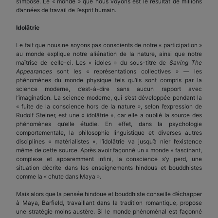
s’impose. Le « monde » que nous voyons est le résultat de millions
d’années de travail de l’esprit humain.
Idolâtrie
Le fait que nous ne soyons pas conscients de notre « participation »
au monde explique notre aliénation de la nature, ainsi que notre
maîtrise de celle-ci. Les « idoles » du sous-titre de
Saving The
Appearances
sont les « représentations collectives » — les
phénomènes du monde physique tels qu’ils sont compris par la
science moderne, c’est-à-dire sans aucun rapport avec
l’imagination. La science moderne, qui s’est développée pendant la
« fuite de la conscience hors de la nature », selon l’expression de
Rudolf Steiner, est une « idolâtrie », car elle a oublié la source des
phénomènes qu’elle étudie. En effet, dans la psychologie
comportementale, la philosophie linguistique et diverses autres
disciplines « matérialistes », l’idolâtrie va jusqu’à nier l’existence
même de cette source. Après avoir façonné un « monde » fascinant,
complexe et apparemment infini, la conscience s’y perd, une
situation décrite dans les enseignements hindous et bouddhistes
comme la « chute dans Maya ».
Mais alors que la pensée hindoue et bouddhiste conseille d’échapper
à Maya, Barfield, travaillant dans la tradition romantique, propose
une stratégie moins austère. Si le monde phénoménal est façonné