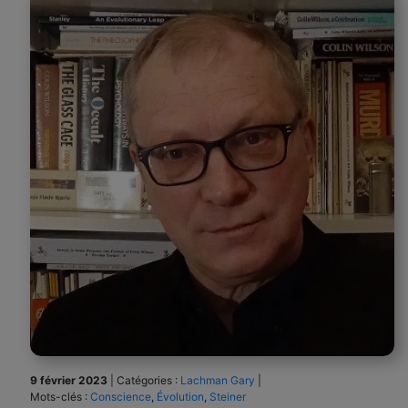
9 février 2023
|
Catégories :
Lachman Gary
|
Mots-clés :
Conscience
,
Évolution
,
Steiner