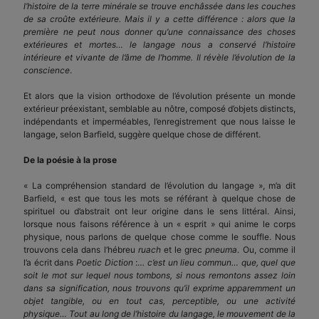
l’histoire de la terre minérale se trouve enchâssée dans les couches
de sa croûte extérieure. Mais il y a cette différence : alors que la
première ne peut nous donner qu’une connaissance des choses
extérieures et mortes… le langage nous a conservé l’histoire
intérieure et vivante de l’âme de l’homme. Il révèle l’évolution de la
conscience
.
Et alors que la vision orthodoxe de l’évolution présente un monde
extérieur préexistant, semblable au nôtre, composé d’objets distincts,
indépendants et imperméables, l’enregistrement que nous laisse le
langage, selon Barfield, suggère quelque chose de différent.
De la poésie à la prose
« La compréhension standard de l’évolution du langage », m’a dit
Barfield, « est que tous les mots se référant à quelque chose de
spirituel ou d’abstrait ont leur origine dans le sens littéral. Ainsi,
lorsque nous faisons référence à un « esprit » qui anime le corps
physique, nous parlons de quelque chose comme le souffle. Nous
trouvons cela dans l’hébreu
ruach
et le grec
pneuma
. Ou, comme il
l’a écrit dans
Poetic Diction
:…
c’est un lieu commun… que, quel que
soit le mot sur lequel nous tombons, si nous remontons assez loin
dans sa signification, nous trouvons qu’il exprime apparemment un
objet tangible, ou en tout cas, perceptible, ou une activité
physique… Tout au long de l’histoire du langage, le mouvement de la