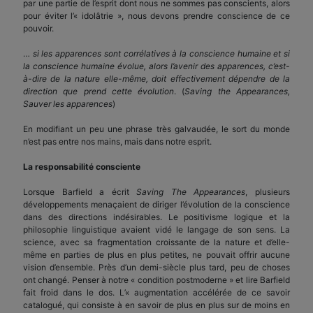
par une partie de l’esprit dont nous ne sommes pas conscients, alors
pour éviter l’« idolâtrie », nous devons prendre conscience de ce
pouvoir.
…
si les apparences sont corrélatives à la conscience humaine et si
la conscience humaine évolue, alors l’avenir des apparences, c’est-
à-dire de la nature elle-même, doit effectivement dépendre de la
direction que prend cette évolution
. (
Saving the Appearances,
Sauver les apparences
)
En modifiant un peu une phrase très galvaudée, le sort du monde
n’est pas entre nos mains, mais dans notre esprit.
La responsabilité consciente
Lorsque Barfield a écrit
Saving The Appearances
, plusieurs
développements menaçaient de diriger l’évolution de la conscience
dans des directions indésirables. Le positivisme logique et la
philosophie linguistique avaient vidé le langage de son sens. La
science, avec sa fragmentation croissante de la nature et d’elle-
même en parties de plus en plus petites, ne pouvait offrir aucune
vision d’ensemble. Près d’un demi-siècle plus tard, peu de choses
ont changé. Penser à notre « condition postmoderne » et lire Barfield
fait froid dans le dos. L’« augmentation accélérée de ce savoir
catalogué, qui consiste à en savoir de plus en plus sur de moins en