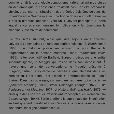
comme l’a fait la psychologie comportementale en allant plus loin et
en déclarant que la conscience n’existait pas. Barfield, prenant la
physique au mot, et s’inspirant des théories épistémologiques de
Coleridge et de Goethe — avec une bonne dose de Rudolf Steiner —
a pris la direction opposée, vers un « univers participatif », dans
lequel la conscience humaine, loin d’être un « fantôme dans la
machine », est maître de cérémonie.
D’autres livres suivront, ainsi que des séjours dans diverses
universités américaines en tant que conférencier invité.
Worlds Apart
(1963), un dialogue platonicien enivrant, a pour thème la
fragmentation de la pensée moderne. Dans
Unancestral Voice
(1965), l’alter ego fictif de Barfield, Burgeon, découvre une entité
superintelligente, le Meggid, qui réside dans son inconscient. À
travers une série de conversations, le Meggid présente à
Burgeon/Barfield le système de pensée auquel Barfield, dans les
cercles où il est connu, est associé : l’anthroposophie de Rudolf
Steiner. Dans ces ouvrages, comme dans les livres qui ont suivi —
Speaker’s Meaning
(1967),
What Coleridge Thought
(1972),
The
Rediscovery of Meaning
(1977) et
History, Guilt and Habi
t (1979) —
ainsi que dans son recueil d’essais anthroposophiques,
Romanticism
Comes of Age
(1944), Barfield défend la suprématie de l’imagination
en tant qu’agent créatif et voie d’accès à la connaissance, ce qui
deviendra son signe caractéristique.