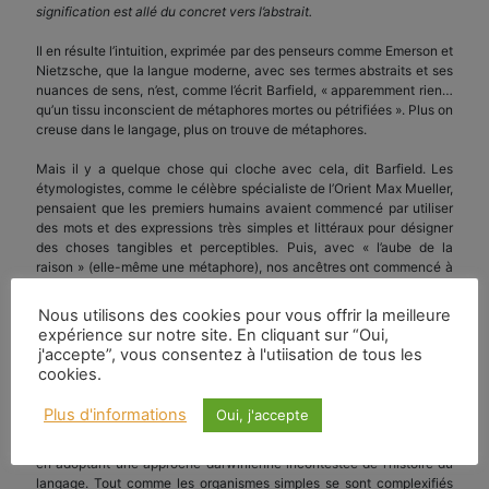
signification est allé du concret vers l’abstrait.
Il en résulte l’intuition, exprimée par des penseurs comme Emerson et
Nietzsche, que la langue moderne, avec ses termes abstraits et ses
nuances de sens, n’est, comme l’écrit Barfield, « apparemment rien…
qu’un tissu inconscient de métaphores mortes ou pétrifiées ». Plus on
creuse dans le langage, plus on trouve de métaphores.
Mais il y a quelque chose qui cloche avec cela, dit Barfield. Les
étymologistes, comme le célèbre spécialiste de l’Orient Max Mueller,
pensaient que les premiers humains avaient commencé par utiliser
des mots et des expressions très simples et littéraux pour désigner
des choses tangibles et perceptibles. Puis, avec « l’aube de la
raison » (elle-même une métaphore), nos ancêtres ont commencé à
utiliser ces expressions « métaphoriquement », pour décrire
l’expérience intérieure et extérieure. Si nous poussons cette théorie
Nous utilisons des cookies pour vous offrir la meilleure
jusqu’à sa conclusion logique, affirme Barfield, « le résultat devrait
expérience sur notre site. En cliquant sur “Oui,
être qu’aujourd’hui, après des millénaires de construction de
j'accepte”, vous consentez à l'utiisation de tous les
métaphores, nous devrions tous débiter de la poésie dès que nous
cookies.
parlons ». Et de même, nous devrions, étant tellement plus
sophistiqués, trouver la poésie des époques antérieures plutôt moins
Plus d'informations
Oui, j'accepte
poétique. Ni l’un ni l’autre, bien sûr, n’est vrai. Homère fait toujours
vibrer. Selon Barfield, Mueller et ses disciples ont commis une erreur
en adoptant une approche darwinienne incontestée de l’histoire du
langage. Tout comme les organismes simples se sont complexifiés