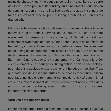
moins de choses », qui « ne peut que conduire l’humanité à une sorte
d’“idiotie”… avec pour résultat qu’il n’y aura finalement aucun moyen
de communication entre une intelligence et une autre », sonnera de
façon sinistrement précise pour quiconque connaît les universités
d’aujourd’hui.
Mais les sciences et la philosophie ne sont pas les seules à être de
mauvais augure pour « l’avenir de la nature ». Les arts sont
également concernés. « L’imagination », dit Barfield, « n’est pas
simplement synonyme de bien ». Étant donné le rythme accéléré de
l’évolution, il prévient que, sans une certaine forme d’encadrement
moral, l’imagination débridée peut laisser libre cours à une débauche
de fantaisie et d’obsession, qui n’ont pas toutes un caractère sain.
Étant donné notre capacité à « transformer » la réalité ou à la créer
« virtuellement », le mariage de l’imagination et de la technologie
peut aboutir à quelque chose comme le « holodeck » de
Star Trek
,
que notre soif de sensations brutes et de chocs esthétiques utilisera
pour façonner des environnements comme dans
Naked Lunch
. Si tel
est le cas, l’avertissement de Barfield concernant notre entrée dans
un « monde fantastiquement hideux » pourrait s’avérer
inconfortablement opportun.
Vers une participation finale
En parlant d’Internet, Barfield remarque avec lassitude que « quelque