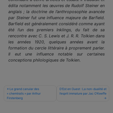
édita notamment les œuvres de Rudolf Steiner en
anglais ; la doctrine de l’anthroposophie avancée
par Steiner fut une influence majeure de Barfield.
Barfield est généralement considéré comme ayant
été l’un des premiers Inklings, du fait de sa
rencontre avec C. S. Lewis et J. R. R. Tolkien dans
les années 1920, quelques années avant la
formation du cercle littéraire à proprement parler.
Il eut une influence notable sur certaines
conceptions philologiques de Tolkien
.
Navigation
Le grand canular des
D’Est en Ouest : La non-dualité et
« chemtrails » par Arthur
l’esprit immature par Jac O’Keeffe
de
Firstenberg
l’article