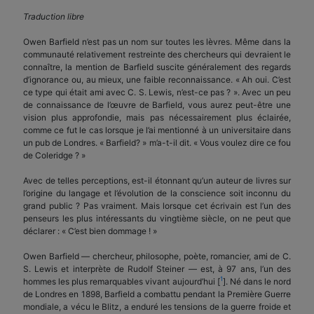
Traduction libre
Owen Barfield n’est pas un nom sur toutes les lèvres. Même dans la
communauté relativement restreinte des chercheurs qui devraient le
connaître, la mention de Barfield suscite généralement des regards
d’ignorance ou, au mieux, une faible reconnaissance. « Ah oui. C’est
ce type qui était ami avec C. S. Lewis, n’est-ce pas ? ». Avec un peu
de connaissance de l’œuvre de Barfield, vous aurez peut-être une
vision plus approfondie, mais pas nécessairement plus éclairée,
comme ce fut le cas lorsque je l’ai mentionné à un universitaire dans
un pub de Londres. « Barfield? » m’a-t-il dit. « Vous voulez dire ce fou
de Coleridge ? »
Avec de telles perceptions, est-il étonnant qu’un auteur de livres sur
l’origine du langage et l’évolution de la conscience soit inconnu du
grand public ? Pas vraiment. Mais lorsque cet écrivain est l’un des
penseurs les plus intéressants du vingtième siècle, on ne peut que
déclarer : « C’est bien dommage ! »
Owen Barfield — chercheur, philosophe, poète, romancier, ami de C.
S. Lewis et interprète de Rudolf Steiner — est, à 97 ans, l’un des
1
hommes les plus remarquables vivant aujourd’hui [
]. Né dans le nord
de Londres en 1898, Barfield a combattu pendant la Première Guerre
mondiale, a vécu le Blitz, a enduré les tensions de la guerre froide et