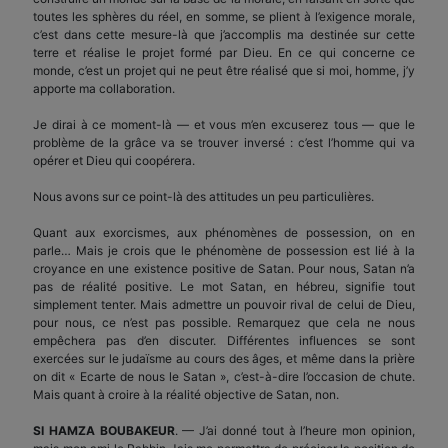
toutes les sphères du réel, en somme, se plient à l’exigence morale,
c’est dans cette mesure-là que j’accomplis ma destinée sur cette
terre et réalise le projet formé par Dieu. En ce qui concerne ce
monde, c’est un projet qui ne peut être réalisé que si moi, homme, j’y
apporte ma collaboration.
Je dirai à ce moment-là — et vous m’en excuserez tous — que le
problème de la grâce va se trouver inversé : c’est l’homme qui va
opérer et Dieu qui coopérera.
Nous avons sur ce point-là des attitudes un peu particulières.
Quant aux exorcismes, aux phénomènes de possession, on en
parle… Mais je crois que le phénomène de possession est lié à la
croyance en une existence positive de Satan. Pour nous, Satan n’a
pas de réalité positive. Le mot Satan, en hébreu, signifie tout
simplement tenter. Mais admettre un pouvoir rival de celui de Dieu,
pour nous, ce n’est pas possible. Remarquez que cela ne nous
empêchera pas d’en discuter. Différentes influences se sont
exercées sur le judaïsme au cours des âges, et même dans la prière
on dit « Ecarte de nous le Satan », c’est-à-dire l’occasion de chute.
Mais quant à croire à la réalité objective de Satan, non.
SI HAMZA BOUBAKEUR
. — J’ai donné tout à l’heure mon opinion,