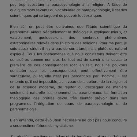
peu trop substituer la parapsychologie à la religion. A l’aide de
quelques mots savants du vocabulaire de parapsychologie, il est des
scientifiques qui se targuent de pouvoir tout expliquer.
Bien sûr, on peut être convaincu que l’étude scientifique du
paranormal aidera véritablement la théologie à expliquer mieux, et
valablement, quelques-uns des nombreux phénomènes
extraordinaires relevés dans l’histoire des religions. Pour ma part, je
suis assez strict : il n’y a pas de surnaturel, mais plutôt du naturel
expliqué. Tous les phénomènes que nous constatons doivent être
considérés comme normaux. Le tout est de savoir si la causalité
première de ces conséquences (car, en fait, nous ne pouvons
constater que les conséquences), peut effectivement être
surnaturelle, puisqu’elle n’est pas perceptible par l’homme. Il est
entendu qu’il est impossible, au niveau de la culture, de la religion et
de la science moderne, de rejeter ou d’expliquer de manière
seulement naturelle les phénomènes paranormaux. La formation
théologique des prêtres devra très bientôt prévoir dans ses
programmes l’intégration de cours de parapsychologie et de
paranormalogie.
Bien entendu, cette évolution nécessaire ne doit pas nous conduire
à sous-estimer l’étude du mysticisme.
J’ai étudié la mystique de l’Islam et du Judaïsme. J’ai appris l’hébreu.