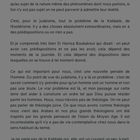
qu’au sujet de la nature même des phénomènes dont nous parlons, si
l’on n’y est pas sujet on ne peut parvenir à admettre leur réalité.
C’est, pour le judaïsme, tout le problème de la Kabbale, de
l’ésotérisme. Il y a des choses absolument extraordinaires, mais on a
des prédispositions ou on n’en a pas.
Et je comprends très bien Si Hamza Boubakeur qui disait : on peut
avoir ces prédispositions et ne pas les avoir, cela dépend des
moments de la journée. Et cela dépend des dispositions dans
lesquelles on se trouve à tel moment donné.
Ce qui est important pour nous, c’est une nouvelle pensée de
l’homme. Du point de vue du judaïsme, il y a là un problème : c’est de
savoir comment s’y prendre pour qu’un homme soit un homme et non
pas une brute. Le vrai problème est là, et mon passage sur cette
terre doit aider à construire un ordre tel que Dieu puisse résider
parmi les hommes. Nous, nous n’avons pas de théologie. On ne peut
pas parler de théologie juive. Ce que nous avons comme théologie
nous vient des Arabes et nos plus grands théologiens ont été
inspirés par les grands penseurs de l’Islam du Moyen Age. Il est
incontestable qu’il n’y a pas de vie contemplative chez nous dans le
sens habituel du terme.
Je ne parle pas de la Kabbale qui, elle, est un courant un peu à part.