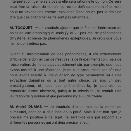
interprétation. Je ne sais pas si elle sera rationnelle ou non. Ce sera
peut-être la raison de demain qui existe déjà dans notre tête, mais
nous ne savons pas encore l’expliciter. Donc on n’a pas le droit de
dire que ces phénomènes ne sont pas rationnels.
M. TOCQUET
. — Je voudrais ajouter que le film est intéressant au
point de vue ethnologique, mais j’y ai vu pas mal de phénomènes
d’hystérie, et même de phénomènes épileptiques. Je crois que vous
ne me contredirez pas.
Quant à l’interprétation de ces phénomènes, il est extrêmement
difficile de la donner car ce n’est pas là de l’expérimentation, mais de
l’observation. Je ne suis pas absolument sûr, par exemple, que nous
avons assisté à une lévitation, je ne suis absolument pas sûr que
nous avons assisté à une guérison de type paranormal ou à une
extraction d’aiguilles ou à tout autre chose. Je suis un peu
prestidigitateur, et, tous ces phénomènes-là, je pourrais les
reproduire assez aisément, puisqu’à la télévision j’ai produit une
lévitation de guéridon et que personne n’y a vu de fraude.
M. André DUMAS
. — Je voudrais dire un mot sur la notion de
surnaturel, dont on a déjà beaucoup parlé. Mais il est bon que je
précise ma position à ce sujet, ne serait-ce que par rapport aux
différentes personnes qui ont déjà précisé la leur.