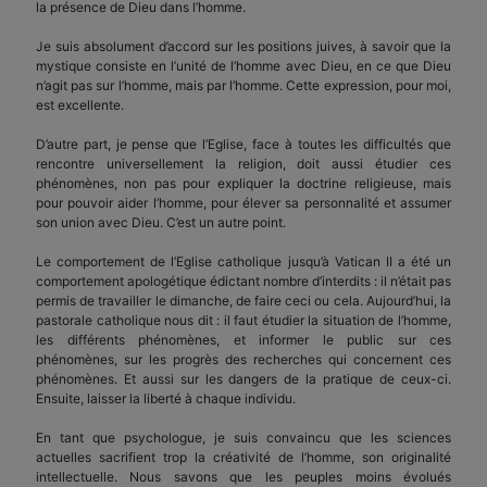
la présence de Dieu dans l’homme.
Je suis absolument d’accord sur les positions juives, à savoir que la
mystique consiste en l’unité de l’homme avec Dieu, en ce que Dieu
n’agit pas sur l’homme, mais par l’homme. Cette expression, pour moi,
est excellente.
D’autre part, je pense que l’Eglise, face à toutes les difficultés que
rencontre universellement la religion, doit aussi étudier ces
phénomènes, non pas pour expliquer la doctrine religieuse, mais
pour pouvoir aider l’homme, pour élever sa personnalité et assumer
son union avec Dieu. C’est un autre point.
Le comportement de l’Eglise catholique jusqu’à Vatican II a été un
comportement apologétique édictant nombre d’interdits : il n’était pas
permis de travailler le dimanche, de faire ceci ou cela. Aujourd’hui, la
pastorale catholique nous dit : il faut étudier la situation de l’homme,
les différents phénomènes, et informer le public sur ces
phénomènes, sur les progrès des recherches qui concernent ces
phénomènes. Et aussi sur les dangers de la pratique de ceux-ci.
Ensuite, laisser la liberté à chaque individu.
En tant que psychologue, je suis convaincu que les sciences
actuelles sacrifient trop la créativité de l’homme, son originalité
intellectuelle. Nous savons que les peuples moins évolués