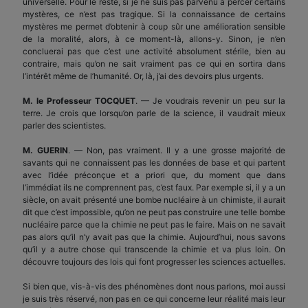
universelle. Pour le reste, si je ne suis pas parvenu à percer certains
mystères, ce n’est pas tragique. Si la connaissance de certains
mystères me permet d’obtenir à coup sûr une amélioration sensible
de la moralité, alors, à ce moment-là, allons-y. Sinon, je n’en
concluerai pas que c’est une activité absolument stérile, bien au
contraire, mais qu’on ne sait vraiment pas ce qui en sortira dans
l’intérêt même de l’humanité. Or, là, j’ai des devoirs plus urgents.
M. le Professeur TOCQUET
. — Je voudrais revenir un peu sur la
terre. Je crois que lorsqu’on parle de la science, il vaudrait mieux
parler des scientistes.
M. GUERIN
. — Non, pas vraiment. Il y a une grosse majorité de
savants qui ne connaissent pas les données de base et qui partent
avec l’idée préconçue et a priori que, du moment que dans
l’immédiat ils ne comprennent pas, c’est faux. Par exemple si, il y a un
siècle, on avait présenté une bombe nucléaire à un chimiste, il aurait
dit que c’est impossible, qu’on ne peut pas construire une telle bombe
nucléaire parce que la chimie ne peut pas le faire. Mais on ne savait
pas alors qu’il n’y avait pas que la chimie. Aujourd’hui, nous savons
qu’il y a autre chose qui transcende la chimie et va plus loin. On
découvre toujours des lois qui font progresser les sciences actuelles.
Si bien que, vis-à-vis des phénomènes dont nous parlons, moi aussi
je suis très réservé, non pas en ce qui concerne leur réalité mais leur