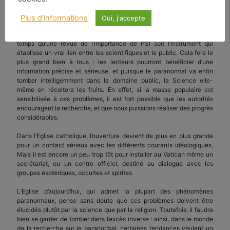
droit de laisser de côté tel ou tel sujet en raison de tel ou tel prétexte.
Plus d'informations
Oui, j'accepte
Aujourd’hui il est temps d’informer le grand public sur toutes les
questions paranormales que certains nomment surnaturelles. Il est
temps qu’une revue de l’importance de PSI soit l’instrument qui
établisse un vrai lien entre les scientifiques et le public. Cela fera le
plus grand bien à tous : les lecteurs pourront bénéficier d’une
information précise et sérieuse, et puisque le paranormal va enfin
tomber intelligemment dans le domaine public, la Science elle-
même en récoltera les fruits. En effet, si la masse populaire est
sensibilisée à ces problèmes, il est fort possible que les autorités
encouragent la recherche, et que nous puissions réaliser des progrès
considérables.
Dans l’Eglise catholique, l’ouverture devient de plus en plus grande
pour un contact sérieux avec les différents courants idéologiques.
Mais il est encore un peu trop tôt pour installer au Vatican même un
secrétariat, ou un centre officiel, destiné au dialogue avec les
groupes ésotériques, occultes et spirites.
L’Eglise d’aujourd’hui, qui admet la plupart des phénomènes
paranormaux, pense sans doute que ces problèmes doivent être
élucidés plutôt par la science que par la religion. Toutefois, il faudra
bien se garder de tomber dans l’excès inverse : ainsi, dans le monde
de la recherche sur le paranormal, certaines tendances veulent un