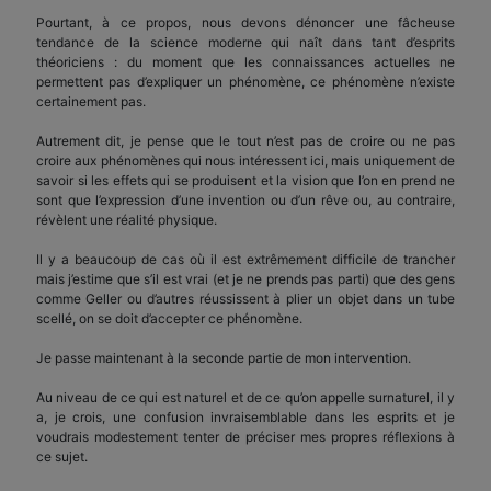
Pourtant, à ce propos, nous devons dénoncer une fâcheuse
tendance de la science moderne qui naît dans tant d’esprits
théoriciens : du moment que les connaissances actuelles ne
permettent pas d’expliquer un phénomène, ce phénomène n’existe
certainement pas.
Autrement dit, je pense que le tout n’est pas de croire ou ne pas
croire aux phénomènes qui nous intéressent ici, mais uniquement de
savoir si les effets qui se produisent et la vision que l’on en prend ne
sont que l’expression d’une invention ou d’un rêve ou, au contraire,
révèlent une réalité physique.
Il y a beaucoup de cas où il est extrêmement difficile de trancher
mais j’estime que s’il est vrai (et je ne prends pas parti) que des gens
comme Geller ou d’autres réussissent à plier un objet dans un tube
scellé, on se doit d’accepter ce phénomène.
Je passe maintenant à la seconde partie de mon intervention.
Au niveau de ce qui est naturel et de ce qu’on appelle surnaturel, il y
a, je crois, une confusion invraisemblable dans les esprits et je
voudrais modestement tenter de préciser mes propres réflexions à
ce sujet.