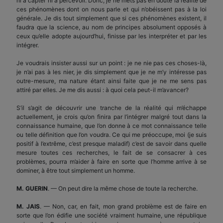
ni à capter ni à percevoir. Donc, je ne mets pas en doute la réalité de
ces phénomènes dont on nous parle et qui n’obéissent pas à la loi
générale. Je dis tout simplement que si ces phénomènes existent, il
faudra que la science, au nom de principes absolument opposés à
ceux qu’elle adopte aujourd’hui, finisse par les interpréter et par les
intégrer.
Je voudrais insister aussi sur un point : je ne nie pas ces choses-là,
je n’ai pas à les nier, je dis simplement que je ne m’y intéresse pas
outre-mesure, ma nature étant ainsi faite que je ne me sens pas
attiré par elles. Je me dis aussi : à quoi cela peut-il m’avancer?
S’il s’agit de découvrir une tranche de la réalité qui m’échappe
actuellement, je crois qu’on finira par l’intégrer malgré tout dans la
connaissance humaine, que l’on donne à ce mot connaissance telle
ou telle définition que l’on voudra. Ce qui me préoccupe, moi (je suis
positif à l’extrême, c’est presque maladif) c’est de savoir dans quelle
mesure toutes ces recherches, le fait de se consacrer à ces
problèmes, pourra m’aider à faire en sorte que l’homme arrive à se
dominer, à être tout simplement un homme.
M. GUERIN
. — On peut dire la même chose de toute la recherche.
M. JAIS
. — Non, car, en fait, mon grand problème est de faire en
sorte que l’on édifie une société vraiment humaine, une république