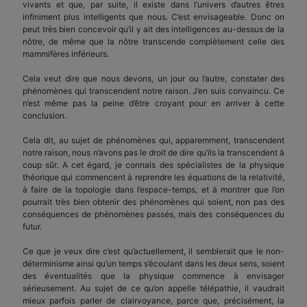
vivants et que, par suite, il existe dans l’univers d’autres êtres
infiniment plus intelligents que nous. C’est envisageable. Donc on
peut très bien concevoir qu’il y ait des intelligences au-dessus de la
nôtre, de même que la nôtre transcende complètement celle des
mammifères inférieurs.
Cela veut dire que nous devons, un jour ou l’autre, constater des
phénomènes qui transcendent notre raison. J’en suis convaincu. Ce
n’est même pas la peine d’être croyant pour en arriver à cette
conclusion.
Cela dit, au sujet de phénomènes qui, apparemment, transcendent
notre raison, nous n’avons pas le droit de dire qu’ils la transcendent à
coup sûr. A cet égard, je connais des spécialistes de la physique
théorique qui commencent à reprendre les équations de la relativité,
à faire de la topologie dans l’espace-temps, et à montrer que l’on
pourrait très bien obtenir des phénomènes qui soient, non pas des
conséquences de phénomènes passés, mais des conséquences du
futur.
Ce que je veux dire c’est qu’actuellement, il semblerait que le non-
déterminisme ainsi qu’un temps s’écoulant dans les deux sens, soient
des éventualités que la physique commence à envisager
sérieusement. Au sujet de ce qu’on appelle télépathie, il vaudrait
mieux parfois parler de clairvoyance, parce que, précisément, la