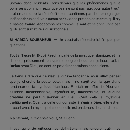
Soyons donc prudents. Considérons que les phénomènes que le
bons sens commun n’explique pas, ne sont pas faux pour autant, qu’il
faut en admettre la réalité s’ils sont confirmés par des témoignages
indépendants et si un examen sérieux des protocoles montre qu’il n’y
a pas de fraude. Acceptons-les comme ils sont et ne concluons pas
qu’ils sont surnaturels ou irrationnels.
SI HAMZA BOUBAKEUR
. — Je voudrais répondre ici à quelques
questions.
Tout à l’heure M. l’Abbé Resch a parlé de la mystique islamique, et il a
dit que, précisément le suprême degré de cette mystique, c’était
l’union avec Dieu, ce dont on peut tirer certaines conclusions.
Je tiens à dire que ce n’est là qu’une tendance. Vous allez penser
que je cherche la petite bête, mais il ne s’agit bien là que d’une
tendance de la mystique islamique. Elle fait en effet de Dieu une
essence inconnaissable, mystérieuse, inaccessible, et aucune
créature ne peut fusionner en Dieu. C’est cela la mystique
traditionnelle. Quant à celle qui consiste à s’unir à Dieu, elle est en
rapport avec la mystique hindoue; elle est en dehors de la tradition.
Maintenant, je reviens à vous, M. Guérin.
Il est facile de critiquer les définitions, mais encore faut-il les