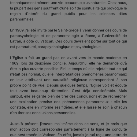
techniquement mènent une vie beaucoup plus naturelle. Chez nous,
la plupart des gens souffrent d’une soif de spiritualité qui provoque le
regain d’intérêt du grand public pour les sciences dites
paranormales.
En 1969, j’ai été invité par le Saint-Siège à venir donner des cours de
parapsychologie et de paranormalogie à Rome, à l’université de
Latran, à côté du Vatican. Ces cours devraient porter sur tout ce qui
est paranaturel, parapsychologique et psychologique.
L’Eglise a fait un grand pas en avant vers le monde moderne en
1969, lors du deuxième Concile. Aujourd’hui elle ne demande qu’à
être la plus ouverte possible. Fini le temps où elle rejetait tout ce qui
n’était pas normal, où elle interprétait des phénomènes paranormaux
en leur attribuant une causalité religieuse correspondant à son
propre point de vue. Depuis quelques temps, l’Eglise voit et écoute
tout avec beaucoup d’attention. C’est déjà considérable. Mais
surtout, elle se garde bien de tirer des conclusions et de rechercher
une explication précise des phénomènes paranormaux : elle les
constate, elle en informe ses fidèles, et elle laisse le soin à chacun
d’en tirer ses conclusions personnelles.
Jusqu’à présent, j’œuvre moi-même dans ce sens, et je crois que
mon action doit correspondre parfaitement à la ligne de conduite
que s’est tracée le Vatican. En effet, jamais je n’ai reçu une lettre de