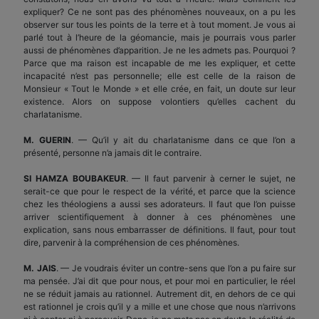
expliquer? Ce ne sont pas des phénomènes nouveaux, on a pu les
observer sur tous les points de la terre et à tout moment. Je vous ai
parlé tout à l’heure de la géomancie, mais je pourrais vous parler
aussi de phénomènes d’apparition. Je ne les admets pas. Pourquoi ?
Parce que ma raison est incapable de me les expliquer, et cette
incapacité n’est pas personnelle; elle est celle de la raison de
Monsieur « Tout le Monde » et elle crée, en fait, un doute sur leur
existence. Alors on suppose volontiers qu’elles cachent du
charlatanisme.
M. GUERIN
. — Qu’il y ait du charlatanisme dans ce que l’on a
présenté, personne n’a jamais dit le contraire.
SI HAMZA BOUBAKEUR
. — Il faut parvenir à cerner le sujet, ne
serait-ce que pour le respect de la vérité, et parce que la science
chez les théologiens a aussi ses adorateurs. Il faut que l’on puisse
arriver scientifiquement à donner à ces phénomènes une
explication, sans nous embarrasser de définitions. Il faut, pour tout
dire, parvenir à la compréhension de ces phénomènes.
M. JAIS
. — Je voudrais éviter un contre-sens que l’on a pu faire sur
ma pensée. J’ai dit que pour nous, et pour moi en particulier, le réel
ne se réduit jamais au rationnel. Autrement dit, en dehors de ce qui
est rationnel je crois qu’il y a mille et une chose que nous n’arrivons