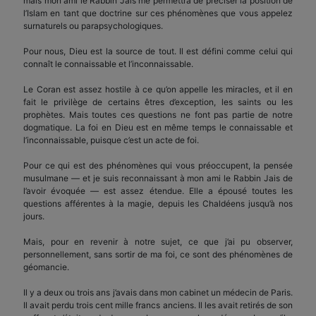
mais mon ami le Rabbin Jais me permettra de préciser la position de
l’Islam en tant que doctrine sur ces phénomènes que vous appelez
surnaturels ou parapsychologiques.
Pour nous, Dieu est la source de tout. Il est défini comme celui qui
connaît le connaissable et l’inconnaissable.
Le Coran est assez hostile à ce qu’on appelle les miracles, et il en
fait le privilège de certains êtres d’exception, les saints ou les
prophètes. Mais toutes ces questions ne font pas partie de notre
dogmatique. La foi en Dieu est en même temps le connaissable et
l’inconnaissable, puisque c’est un acte de foi.
Pour ce qui est des phénomènes qui vous préoccupent, la pensée
musulmane — et je suis reconnaissant à mon ami le Rabbin Jais de
l’avoir évoquée — est assez étendue. Elle a épousé toutes les
questions afférentes à la magie, depuis les Chaldéens jusqu’à nos
jours.
Mais, pour en revenir à notre sujet, ce que j’ai pu observer,
personnellement, sans sortir de ma foi, ce sont des phénomènes de
géomancie.
Il y a deux ou trois ans j’avais dans mon cabinet un médecin de Paris.
Il avait perdu trois cent mille francs anciens. Il les avait retirés de son