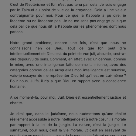
C’est de l’ésotérisme et l’on n’est pas tenu par cela. Je suis engagé
par le Talmud au point de vue de la croyance. Cela a une valeur
contraignante pour moi. Pour ce que la Kabbale a pu dire, je
l’accepte ou ne l’accepte pas. Je ne me sens pas engagé plus que
cela par ce que nous dit la Kabbale sur les phénomènes dont nous
parlons.
Notre grand problème, encore une fois, c’est que nous ne
connaissons rien de Dieu. Tout ce que l’on peut dire
intellectuellement de Dieu est, du point de vue juif, absurde, c’est-à-
dire dépourvu de sens. Comment, en effet, avec un cerveau comme
le mien, avec une intelligence faite comme la mienne, avec des
catégories comme celles auxquelles mon intelligence est soumise,
vais-je essayer de me représenter Dieu tel qu’Il est en Lui-même ?
Pour nous, Juifs, il n’y a que Dieu en rapport avec la conscience
humaine.
A ce moment-là, pour moi, Juif, Dieu est essentiellement justice et
charité.
Je dirai que, dans le judaïsme, nous n’admettons qu’une réalité
réellement accessible à notre intelligence et à notre cœur : la morale
par rapport à la loi de la jungle. La nature, c’est la jungle. Le
surnaturel, pour nous, c’est la vie morale. Et c’est en essayant de
construire un monde sur la base de la morale, en faisant en sorte que