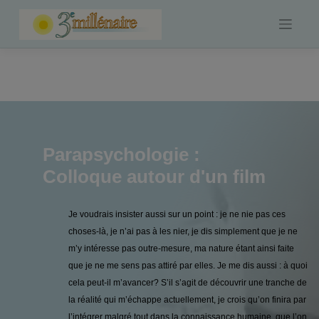
Skip
to
content
Parapsychologie :
Colloque autour d'un film
Je voudrais insister aussi sur un point : je ne nie pas ces
choses-là, je n’ai pas à les nier, je dis simplement que je ne
m’y intéresse pas outre-mesure, ma nature étant ainsi faite
que je ne me sens pas attiré par elles. Je me dis aussi : à quoi
cela peut-il m’avancer? S’il s’agit de découvrir une tranche de
la réalité qui m’échappe actuellement, je crois qu’on finira par
l’intégrer malgré tout dans la connaissance humaine, que l’on