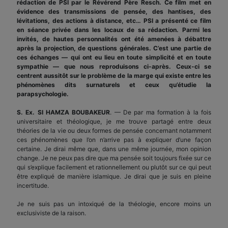
rédaction de PSI par le Révérend Père Resch. Ce film met en
évidence des transmissions de pensée, des hantises, des
lévitations, des actions à distance, etc… PSI a présenté ce film
en séance privée dans les locaux de sa rédaction. Parmi les
invités, de hautes personnalités ont été amenées à débattre
après la projection, de questions générales. C’est une partie de
ces échanges — qui ont eu lieu en toute simplicité et en toute
sympathie — que nous reproduisons ci-après. Ceux-ci se
centrent aussitôt sur le problème de la marge qui existe entre les
phénomènes dits surnaturels et ceux qu’étudie la
parapsychologie.
S. Ex. SI HAMZA BOUBAKEUR
. — De par ma formation à la fois
universitaire et théologique, je me trouve partagé entre deux
théories de la vie ou deux formes de pensée concernant notamment
ces phénomènes que l’on n’arrive pas à expliquer d’une façon
certaine. Je dirai même que, dans une même journée, mon opinion
change. Je ne peux pas dire que ma pensée soit toujours fixée sur ce
qui s’explique facilement et rationnellement ou plutôt sur ce qui peut
être expliqué de manière islamique. Je dirai que je suis en pleine
incertitude.
Je ne suis pas un intoxiqué de la théologie, encore moins un
exclusiviste de la raison.