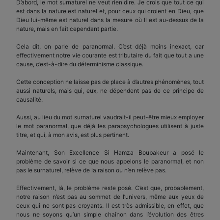
D’abord, le mot surnaturel ne veut rien dire. Je crois que tout ce qui
est dans la nature est naturel et, pour ceux qui croient en Dieu, que
Dieu lui-même est naturel dans la mesure où Il est au-dessus de la
nature, mais en fait cependant partie.
Cela dit, on parle de paranormal. C’est déjà moins inexact, car
effectivement notre vie courante est tributaire du fait que tout a une
cause, c’est-à-dire du déterminisme classique.
Cette conception ne laisse pas de place à d’autres phénomènes, tout
aussi naturels, mais qui, eux, ne dépendent pas de ce principe de
causalité.
Aussi, au lieu du mot surnaturel vaudrait-il peut-être mieux employer
le mot paranormal, que déjà les parapsychologues utilisent à juste
titre, et qui, à mon avis, est plus pertinent.
Maintenant, Son Excellence Si Hamza Boubakeur a posé le
problème de savoir si ce que nous appelons le paranormal, et non
pas le surnaturel, relève de la raison ou n’en relève pas.
Effectivement, là, le problème reste posé. C’est que, probablement,
notre raison n’est pas au sommet de l’univers, même aux yeux de
ceux qui ne sont pas croyants. Il est très admissible, en effet, que
nous ne soyons qu’un simple chaînon dans l’évolution des êtres