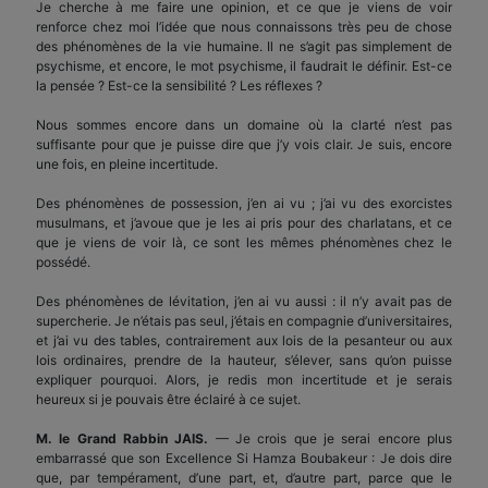
Je cherche à me faire une opinion, et ce que je viens de voir
renforce chez moi l’idée que nous connaissons très peu de chose
des phénomènes de la vie humaine. Il ne s’agit pas simplement de
psychisme, et encore, le mot psychisme, il faudrait le définir. Est-ce
la pensée ? Est-ce la sensibilité ? Les réflexes ?
Nous sommes encore dans un domaine où la clarté n’est pas
suffisante pour que je puisse dire que j’y vois clair. Je suis, encore
une fois, en pleine incertitude.
Des phénomènes de possession, j’en ai vu ; j’ai vu des exorcistes
musulmans, et j’avoue que je les ai pris pour des charlatans, et ce
que je viens de voir là, ce sont les mêmes phénomènes chez le
possédé.
Des phénomènes de lévitation, j’en ai vu aussi : il n’y avait pas de
supercherie. Je n’étais pas seul, j’étais en compagnie d’universitaires,
et j’ai vu des tables, contrairement aux lois de la pesanteur ou aux
lois ordinaires, prendre de la hauteur, s’élever, sans qu’on puisse
expliquer pourquoi. Alors, je redis mon incertitude et je serais
heureux si je pouvais être éclairé à ce sujet.
M. le Grand Rabbin JAIS.
— Je crois que je serai encore plus
embarrassé que son Excellence Si Hamza Boubakeur : Je dois dire
que, par tempérament, d’une part, et, d’autre part, parce que le