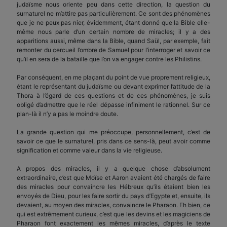
judaïsme nous oriente peu dans cette direction, la question du
surnaturel ne m’attire pas particulièrement. Ce sont des phénomènes
que je ne peux pas nier, évidemment, étant donné que la Bible elle-
même nous parle d’un certain nombre de miracles; il y a des
apparitions aussi, même dans la Bible, quand Saül, par exemple, fait
remonter du cercueil l’ombre de Samuel pour l’interroger et savoir ce
qu’il en sera de la bataille que l’on va engager contre les Philistins.
Par conséquent, en me plaçant du point de vue proprement religieux,
étant le représentant du judaïsme ou devant exprimer l’attitude de la
Thora à l’égard de ces questions et de ces phénomènes, je suis
obligé d’admettre que le réel dépasse infiniment le rationnel. Sur ce
plan-là il n’y a pas le moindre doute.
La grande question qui me préoccupe, personnellement, c’est de
savoir ce que le surnaturel, pris dans ce sens-là, peut avoir comme
signification et comme valeur dans la vie religieuse.
A propos des miracles, il y a quelque chose d’absolument
extraordinaire, c’est que Moïse et Aaron avaient été chargés de faire
des miracles pour convaincre les Hébreux qu’ils étaient bien les
envoyés de Dieu, pour les faire sortir du pays d’Egypte et, ensuite, ils
devaient, au moyen des miracles, convaincre le Pharaon. Eh bien, ce
qui est extrêmement curieux, c’est que les devins et les magiciens de
Pharaon font exactement les mêmes miracles, d’après le texte