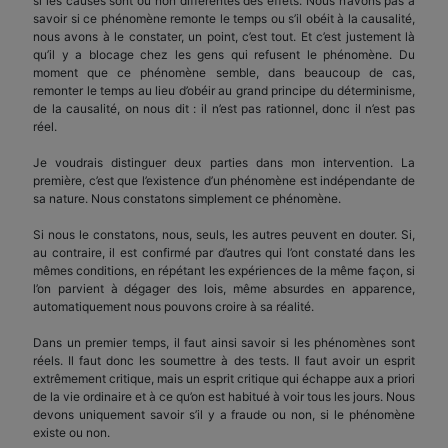
si les causes sont ou non différentes des effets. Nous n’avons pas à
savoir si ce phénomène remonte le temps ou s’il obéit à la causalité,
nous avons à le constater, un point, c’est tout. Et c’est justement là
qu’il y a blocage chez les gens qui refusent le phénomène. Du
moment que ce phénomène semble, dans beaucoup de cas,
remonter le temps au lieu d’obéir au grand principe du déterminisme,
de la causalité, on nous dit : il n’est pas rationnel, donc il n’est pas
réel.
Je voudrais distinguer deux parties dans mon intervention. La
première, c’est que l’existence d’un phénomène est indépendante de
sa nature. Nous constatons simplement ce phénomène.
Si nous le constatons, nous, seuls, les autres peuvent en douter. Si,
au contraire, il est confirmé par d’autres qui l’ont constaté dans les
mêmes conditions, en répétant les expériences de la même façon, si
l’on parvient à dégager des lois, même absurdes en apparence,
automatiquement nous pouvons croire à sa réalité.
Dans un premier temps, il faut ainsi savoir si les phénomènes sont
réels. Il faut donc les soumettre à des tests. Il faut avoir un esprit
extrêmement critique, mais un esprit critique qui échappe aux a priori
de la vie ordinaire et à ce qu’on est habitué à voir tous les jours. Nous
devons uniquement savoir s’il y a fraude ou non, si le phénomène
existe ou non.