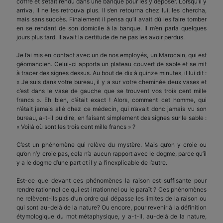
coffre et s’était rendu dans une banque pour les y déposer. Lorsqu’il y
arriva, il ne les retrouva plus. Il s’en retourna chez lui, les chercha,
mais sans succès. Finalement il pensa qu’il avait dû les faire tomber
en se rendant de son domicile à la banque. Il m’en parla quelques
jours plus tard. Il avait la certitude de ne pas les avoir perdus.
Je l’ai mis en contact avec un de nos employés, un Marocain, qui est
géomancien. Celui-ci apporta un plateau couvert de sable et se mit
à tracer des signes dessus. Au bout de dix à quinze minutes, il lui dit :
« Je suis dans votre bureau, il y a sur votre cheminée deux vases et
c’est dans le vase de gauche que se trouvent vos trois cent mille
francs ». Eh bien, c’était exact ! Alors, comment cet homme, qui
n’était jamais allé chez ce médecin, qui n’avait donc jamais vu son
bureau, a-t-il pu dire, en faisant simplement des signes sur le sable :
« Voilà où sont les trois cent mille francs » ?
C’est un phénomène qui relève du mystère. Mais qu’on y croie ou
qu’on n’y croie pas, cela n’a aucun rapport avec le dogme, parce qu’il
y a le dogme d’une part et il y a l’inexplicable de l’autre.
Est-ce que devant ces phénomènes la raison est suffisante pour
rendre rationnel ce qui est irrationnel ou le paraît ? Ces phénomènes
ne relèvent-ils pas d’un ordre qui dépasse les limites de la raison ou
qui sont au-delà de la nature? Ou encore, pour revenir à la définition
étymologique du mot métaphysique, y a-t-il, au-delà de la nature,