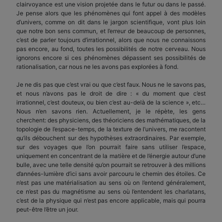
clairvoyance est une vision projetée dans le futur ou dans le passé.
Je pense alors que les phénomènes qui font appel à des modèles
d’univers, comme on dit dans le jargon scientifique, vont plus loin
que notre bon sens commun, et l’erreur de beaucoup de personnes,
c’est de parler toujours d’irrationnel, alors que nous ne connaissons
pas encore, au fond, toutes les possibilités de notre cerveau. Nous
ignorons encore si ces phénomènes dépassent ses possibilités de
rationalisation, car nous ne les avons pas explorées à fond.
Je ne dis pas que c’est vrai ou que c’est faux. Nous ne le savons pas,
et nous n’avons pas le droit de dire : « du moment que c’est
irrationnel, c’est douteux, ou bien c’est au-delà de la science », etc…
Nous n’en savons rien. Actuellement, je le répète, les gens
cherchent: des physiciens, des théoriciens des mathématiques, de la
topologie de l’espace-temps, de la texture de l’univers, me racontent
qu’ils débouchent sur des hypothèses extraordinaires. Par exemple,
sur des voyages que l’on pourrait faire sans utiliser l’espace,
uniquement en concentrant de la matière et de l’énergie autour d’une
bulle, avec une telle densité qu’on pourrait se retrouver à des millions
d’années-lumière d’ici sans avoir parcouru le chemin des étoiles. Ce
n’est pas une matérialisation au sens où on l’entend généralement,
ce n’est pas du magnétisme au sens où l’entendent les charlatans,
c’est de la physique qui n’est pas encore applicable, mais qui pourra
peut-être l’être un jour.