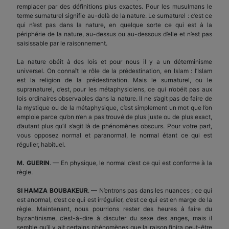
remplacer par des définitions plus exactes. Pour les musulmans le
terme surnaturel signifie au-delà de la nature. Le surnaturel : c’est ce
qui n’est pas dans la nature, en quelque sorte ce qui est à la
périphérie de la nature, au-dessus ou au-dessous d’elle et n’est pas
saisissable par le raisonnement.
La nature obéit à des lois et pour nous il y a un déterminisme
universel. On connaît le rôle de la prédestination, en Islam : l’Islam
est la religion de la prédestination. Mais le surnaturel, ou le
supranaturel, c’est, pour les métaphysiciens, ce qui n’obéit pas aux
lois ordinaires observables dans la nature. Il ne s’agit pas de faire de
la mystique ou de la métaphysique, c’est simplement un mot que l’on
emploie parce qu’on n’en a pas trouvé de plus juste ou de plus exact,
d’autant plus qu’il s’agit là de phénomènes obscurs. Pour votre part,
vous opposez normal et paranormal, le normal étant ce qui est
régulier, habituel.
M. GUERIN
. — En physique, le normal c’est ce qui est conforme à la
règle.
SI HAMZA BOUBAKEUR
. — N’entrons pas dans les nuances ; ce qui
est anormal, c’est ce qui est irrégulier, c’est ce qui est en marge de la
règle. Maintenant, nous pourrions rester des heures à faire du
byzantinisme, c’est-à-dire à discuter du sexe des anges, mais il
semble qu’il y ait certains phénomènes que la raison finira peut-être