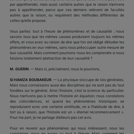
par appréhender, mais aussi certains autres que la raison n’arrivera
pas à appréhender, parce que ces derniers relèvent de facultés
autres que la raison, ou requièrent des méthodes différentes de
celles qu’elle propose.
Vous parliez tout à l’heure de phénomènes et de causalité ; nous
savons tous que les mêmes causes produisent toujours les mêmes
effets, et vous avez eu raison de dire que l’on est obligé d’étudier les
phénomènes en eux-mêmes, sans nous préoccuper outre mesure de
leur causalité. Mais comment pourrions-nous les comprendre si nous
faisions totalement abstraction de leur causalité ?
M. GUERIN
. — Mais si, précisément, nous le pourrions.
SI HAMZA BOUBAKEUR
. — La physique s’occupe de lois générales.
Mais nous connaissons aussi des disciplines qui ne sont pas du tout
fondées sur le général. Ainsi l’histoire, c’est la science du particulier.
Nous n’arrivons pas à mettre l’histoire en équation; nous constatons
des coïncidences, et quand les phénomènes historiques se
reproduisent avec une certaine similitude, on a l’habitude de dire, à
tort ou à raison, que l’histoire est un « éternel recommencement ».
Pour ma part, je ne partage d’ailleurs pas cet avis.
Pour en revenir aux phénomènes qui nous intéressent, nous les
constatons, nous en avons vu tout à l’heure. Mais comment les