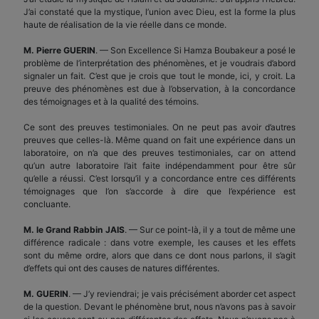
J’ai constaté que la mystique, l’union avec Dieu, est la forme la plus
haute de réalisation de la vie réelle dans ce monde.
M. Pierre GUERIN
. — Son Excellence Si Hamza Boubakeur a posé le
problème de l’interprétation des phénomènes, et je voudrais d’abord
signaler un fait. C’est que je crois que tout le monde, ici, y croit. La
preuve des phénomènes est due à l’observation, à la concordance
des témoignages et à la qualité des témoins.
Ce sont des preuves testimoniales. On ne peut pas avoir d’autres
preuves que celles-là. Même quand on fait une expérience dans un
laboratoire, on n’a que des preuves testimoniales, car on attend
qu’un autre laboratoire l’ait faite indépendamment pour être sûr
qu’elle a réussi. C’est lorsqu’il y a concordance entre ces différents
témoignages que l’on s’accorde à dire que l’expérience est
concluante.
M. le Grand Rabbin JAIS
. — Sur ce point-là, il y a tout de même une
différence radicale : dans votre exemple, les causes et les effets
sont du même ordre, alors que dans ce dont nous parlons, il s’agit
d’effets qui ont des causes de natures différentes.
M. GUERIN
. — J’y reviendrai; je vais précisément aborder cet aspect
de la question. Devant le phénomène brut, nous n’avons pas à savoir