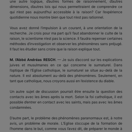
une autre logique, d’autres formes de raisonnement, d’autres
dimensions, d’autres lois qui nous permettraient de comprendre ce
qui n’est pas aujourd’hui accessible à la raison? Car l’expérience
quotidienne nous montre bien que tout n’est pas rationnel.
Vous avez donné l’impulsion à un courant, à une orientation de la
recherche. Je crois pour ma part qu’il faut abandonner le culte de la
raison, le scientisme n’est pas la science. Il faudra repenser certaines
méthodes d’investigation et observer les phénomènes sans préjugé.
Il faut les étudier sans croire que la raison explique tout.
M. l’Abbé Andréas RESCH
. — Je suis d’accord sur les explications
juives et musulmanes en ce qui concerne le surnaturel. Dans
l’optique de l’Eglise catholique, le surnaturel se situe au-delà de la
nature. Il est absolument au-delà des phénomènes. Seulement, en
tant que catholique, nous croyons aussi en l’existence du diable.
Un autre sujet de discussion pourrait être ensuite la question des
contacts avec les âmes après la mort. Selon la foi catholique, il est
possible d’entrer en contact avec les saints, mais pas avec les âmes
condamnées.
D’autre part, le problème des phénomènes paranormaux est, à notre
avis, un problème de morale. L’Eglise s’occupe de la formation de
l’homme dans le but, comme vous l’avez dit, de préparer le monde à