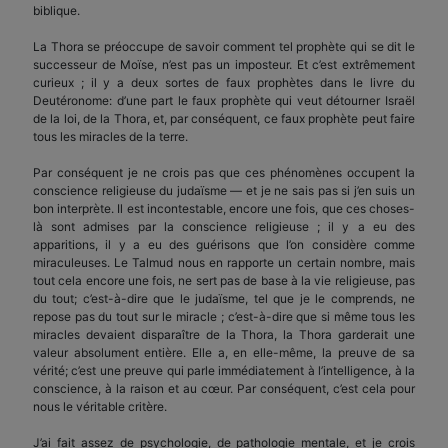
biblique.
La Thora se préoccupe de savoir comment tel prophète qui se dit le
successeur de Moïse, n’est pas un imposteur. Et c’est extrêmement
curieux ; il y a deux sortes de faux prophètes dans le livre du
Deutéronome: d’une part le faux prophète qui veut détourner Israël
de la loi, de la Thora, et, par conséquent, ce faux prophète peut faire
tous les miracles de la terre.
Par conséquent je ne crois pas que ces phénomènes occupent la
conscience religieuse du judaïsme — et je ne sais pas si j’en suis un
bon interprète. Il est incontestable, encore une fois, que ces choses-
là sont admises par la conscience religieuse ; il y a eu des
apparitions, il y a eu des guérisons que l’on considère comme
miraculeuses. Le Talmud nous en rapporte un certain nombre, mais
tout cela encore une fois, ne sert pas de base à la vie religieuse, pas
du tout; c’est-à-dire que le judaïsme, tel que je le comprends, ne
repose pas du tout sur le miracle ; c’est-à-dire que si même tous les
miracles devaient disparaître de la Thora, la Thora garderait une
valeur absolument entière. Elle a, en elle-même, la preuve de sa
vérité; c’est une preuve qui parle immédiatement à l’intelligence, à la
conscience, à la raison et au cœur. Par conséquent, c’est cela pour
nous le véritable critère.
J’ai fait assez de psychologie, de pathologie mentale, et je crois