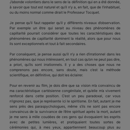
J’abonde volontiers dans le sens de la définition qui en a été donnée,
à savoir que tout est naturel et qu’il n’y a, en fait, que de l’inhabituel,
ou du moins normal comme dirait le Professeur Tocquet.
Je pense qu’il faut rappeler qu’il y différents niveaux d’observation.
Par exemple un être qui serait au niveau des phénomènes de
capillarité pourrait considérer que toutes les caractéristiques des
phénomènes de capillarité dominent la réalité, alors que pour nous
ils sont exceptionnels et tout à fait secondaires.
Par conséquent, je pense aussi qu’il n’y a rien d’irrationnel dans les
phénomènes qui nous intéressent, en tout cas qu’on ne peut pas dire,
a priori, qu’ils sont irrationnels. Il y a des choses que nous ne
comprenons pas encore, sans doute, mais c’est la méthode
scientifique, en définitive, qui doit les éclairer.
Pour en revenir au film, je dois dire que sa vision m’a convaincu de
ma caractéristique cartésienne congénitale, et qu’elle m’a vivement
renforcé dans cette position. C’est un peu paradoxal, car vous
n’ignorez pas, que je représente ici le spiritisme. En fait, autant je me
sens près des paraspychologues, même s’ils ne sont pas encore
convaincus de la survivance de l’être spirituel après la mort, autant
je me sens à mille coudées de ces gens qui évoquaient les esprits
avec de petites lumières, et pratiquaient toutes sortes de
cérémonies qui, à mes yeux, appartiennent beaucoup plus au