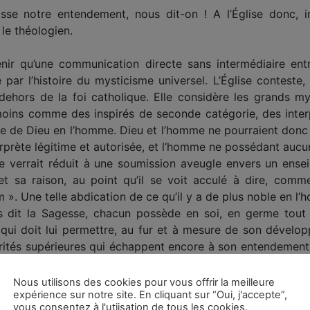
se notre entendement, nous dit-on ! A l’Église donc, in
 le théologien.
utenir qu’une communication directe sans intermédiaire en
 par l’histoire du mysticisme universel. L’Église conteste, i
 dehors de la foi catholique. Elle considère les grands my
ins comme des inspirés de seconde catégorie, des interpr
e de Dieu en l’homme. Dieu et l’homme ne pourraient don
terprète légitime et autorisée, et l’homme ne possédant auc
e verrait réduit à une soumission aveugle envers un enseig
t sa raison, au point qu’il se voit acculé à dire, comme
». Une telle abdication de ce qu’il y a de plus noble en l’
ous dit la Sagesse, chacun possède en soi, en germe tout
le qui doit lui permettre, au fur et à mesure de son dével
rités supérieures qui échappent encore à son entendement 
l lorsqu’il disait : « Spiritus omnia scrutatur, etiam myst
it ici allusion. C’est donc à une faculté supérieure au men
Nous utilisons des cookies pour vous offrir la meilleure
expérience sur notre site. En cliquant sur “Oui, j'accepte”,
esprit, l’âme et le corps, nos catéchismes ont réduit l’homm
vous consentez à l'utiisation de tous les cookies.