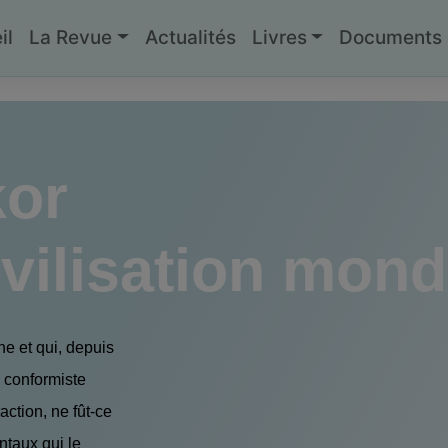
il
La Revue
Actualités
Livres
Documents g
kor
ivilisation mond
nne et qui, depuis
 conformiste
action, ne fût-ce
ntaux qui le