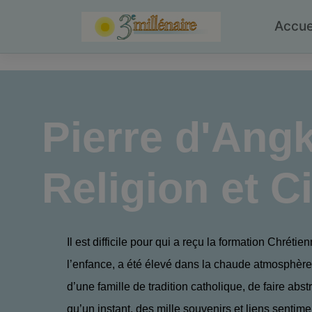
Skip
to
Accue
content
Pierre d'Ang
Religion et C
Il est difficile pour qui a reçu la formation Chrétie
l’enfance, a été élevé dans la chaude atmosphère
d’une famille de tradition catholique, de faire abstr
qu’un instant, des mille souvenirs et liens sentime