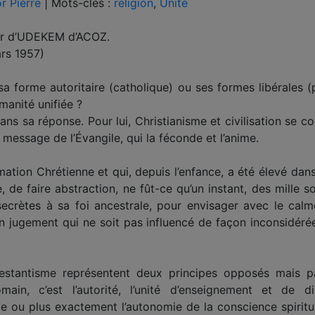
r Pierre
|
Mots-clés :
religion
,
Unité
ier d’UDEKEM d’ACOZ.
rs 1957)
sa forme autoritaire (catholique) ou ses formes libérales (pr
manité unifiée ?
ns sa réponse. Pour lui, Christianisme et civilisation se co
message de l’Évangile, qui la féconde et l’anime.
formation Chrétienne et qui, depuis l’enfance, a été élevé 
e, de faire abstraction, ne fût-ce qu’un instant, des mille s
secrètes à sa foi ancestrale, pour envisager avec le calme
n jugement qui ne soit pas influencé de façon inconsidérée
testantisme représentent deux principes opposés mais pa
main, c’est l’autorité, l’unité d’enseignement et de di
elle ou plus exactement l’autonomie de la conscience spirit