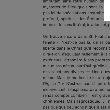
amputant ainsi l’être humain de se
mystères de Dieu quels sont-ils ? 
pas ici de spéculations abstraites su
profond, spirituel, des Écritures,
imposer le sens littéral, irrationnel
On trouve encore dans St. Paul une
tenete ». N’est-ce pas là, de sa par
liberté dans le Christ qu’il reconnaî
dira-t-on, n’équivaut nullement à la
extérieure, étrangère à ses propres 
mieux assurée aujourd’hui qu’elle lu
des sanctions divines. — Une quest
même. Mais je me heurte ici à l’obje
l’Église ? » N’est-ce pas là en ef
inconvenant, blasphématoire même 
rends compte combien il est grave, 
chrétiennes. Mais l’agnostique, lui, 
pas quelque peu agnostique à ses he