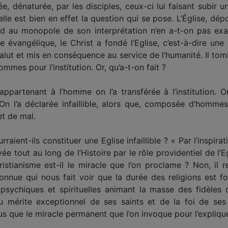
e, dénaturée, par les disciples, ceux-ci lui faisant subir u
elle est bien en effet la question qui se pose. L’Église, dép
nd au monopole de son interprétation n’en a-t-on pas exa
évangélique, le Christ a fondé l’Eglise, c’est-à-dire un
alut et mis en conséquence au service de l’humanité. Il tomb
mes pour l’institution. Or, qu’a-t-on fait ?
appartenant à l’homme on l’a transférée à l’institution
2]. On l’a déclarée infaillible, alors que, composée d’hom
t de mal.
ent-ils constituer une Eglise infaillible ? « Par l’inspirati
vée tout au long de l’Histoire par le rôle providentiel de l
tianisme est-il le miracle que l’on proclame ? Non, il re
connue qui nous fait voir que la durée des religions est f
es psychiques et spirituelles animant la masse des fidèle
 du mérite exceptionnel de ses saints et de la foi de ses
 plus que le miracle permanent que l’on invoque pour l’explique