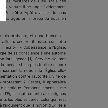
rute les mystères de Dieu. Mais ces
 la Nature. Il ne s’agit évidemment
. Peut-être l’Apôtre visait-il le sens
ours des âges on a prétendu nous en
« Omnia probante, et quod bonum est
ailleurs encore, il insiste sur cette
 écrit-il. « L’obéissance, à l’Église,
eugle de sa conscience à une autorité
 intelligence [1]. Servilité d’autant
t la menace bien plus terrible encore
cernant la notion de l’Église elle-
mentation contre l’autorité divine de
-protestant ? Certes, il apparaîtra
dialectique. Personnellement je me
de l’Église qui remonte aux origines
nts les plus sincères, celui qui n’est
 l’argument que la notion d’Église a