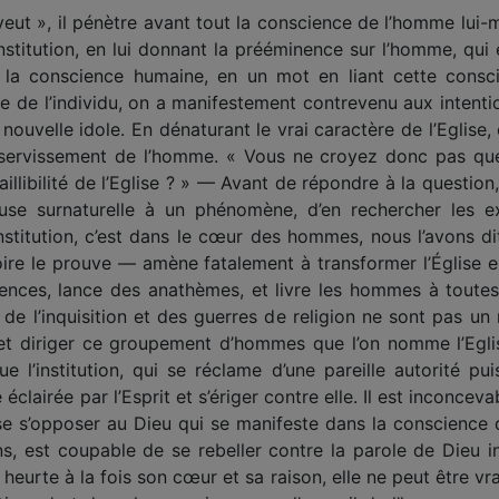
il veut », il pénètre avant tout la conscience de l’homme lui
institution, en lui donnant la prééminence sur l’homme, qui e
e la conscience humaine, en un mot en liant cette consci
uelle de l’individu, on a manifestement contrevenu aux inten
 nouvelle idole. En dénaturant le vrai caractère de l’Eglis
’asservissement de l’homme. « Vous ne croyez donc pas que 
nfaillibilité de l’Eglise ? » — Avant de répondre à la quest
use surnaturelle à un phénomène, d’en rechercher les exp
stitution, c’est dans le cœur des hommes, nous l’avons di
istoire le prouve — amène fatalement à transformer l’Église 
ences, lance des anathèmes, et livre les hommes à toutes
de l’inquisition et des guerres de religion ne sont pas u
 et diriger ce groupement d’hommes que l’on nomme l’Eglise 
ue l’institution, qui se réclame d’une pareille autorité pui
e éclairée par l’Esprit et s’ériger contre elle. Il est inconce
isse s’opposer au Dieu qui se manifeste dans la conscience
ns, est coupable de se rebeller contre la parole de Dieu int
 heurte à la fois son cœur et sa raison, elle ne peut être vr