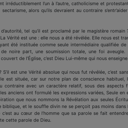
t irréductiblement l’un à l’autre, catholicisme et protesta
sectarisme, alors qu’ils devraient au contraire s’entr’aid
d’autorité, tel qu’il est proclamé par le magistère romain 
 La Vérité est une : elle nous a été révélée. Elle nous est tra
ayant été instituée comme seule intermédiaire qualifiée d
de noire part, une soumission totale, une foi aveugle. I
 couvert de l’Église, c’est Dieu Lui-même qui nous enseigne
 S’il est une Vérité absolue qui nous fut révélée, c’est sa
lle est située, car sur notre plan de conscience habituel
au contraire avec un caractère relatif, sous des aspects f
es anciens ont formulé les expressions variées, Seule en 
spiration que nous nommons la Révélation aux seules Écritur
te biblique, et le souffle divin ne se perçoit pas moins dans
e c’est au cœur de l’homme que sa parole se fait entendre 
rte cette parole de Dieu.