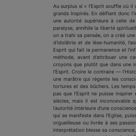
Au surplus si « l’Esprit souffle où 
grands Inspirés. En déifiant donc l’
une autorité supérieure à celle d
paralyse, annihile la liberté spirit
on a trahi sa pensée, on a créé une
d’idolâtrie et de lèse-humanité, l
Esprit qui fait la permanence et l’i
méthode, avant d’attribuer une ca
croyons que plutôt que dans une in
l’Esprit. Croire le contraire — l’H
une marâtre qui régente les consci
tortures et des bûchers. Les temps 
pas que l’Esprit ne puisse inspirer
siècles, mais il est inconcevable q
l’autorité intérieure d’une conscienc
qui se manifeste dans l’Eglise, pu
orgueilleuse ou livrée à ses passio
interprétation blesse sa conscience,