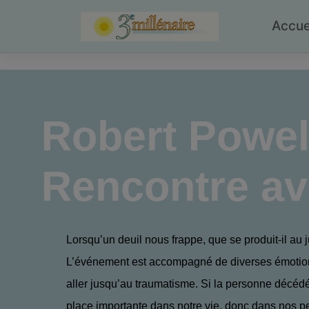
Skip
to
Accue
content
Robert Powel
Rencontre av
Lorsqu’un deuil nous frappe, que se produit-il au j
L’événement est accompagné de diverses émotio
aller jusqu’au traumatisme. Si la personne décéd
place importante dans notre vie, donc dans nos p