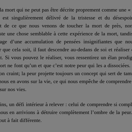
à la mort qui ne peut pas être décrite proprement comme une « 
t est singulièrement délivré de la tristesse et du désespoir
ent de ce que nous venons de toucher la mort de près, 
iste une chose semblable
à
cette expérience de la mort, tandi
age d’une accumulation de pensées insignifiantes que n
r que cela soit, il faut descendre au-dedans de soi et réaliser
t. Si vous pouvez le réaliser, vous ressentirez un élan prodi
t ne font qu’un et que c’est notre peur qui les a dissociées. P
on craint; la peur projette toujours un concept qui sert de tamp
nous en avons sur la vie, ce qui nous empêche de comprendre a
sur nos vies.
, un défi intérieur à relever : celui de comprendre si complè
ous en arrivions à détruire complètement l’ombre de la peur.
ut à fait différente.