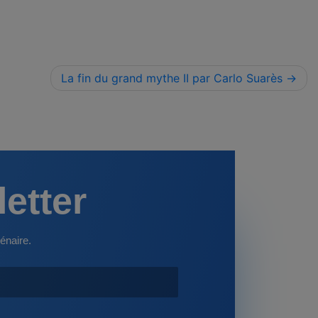
La fin du grand mythe II par Carlo Suarès
letter
énaire.