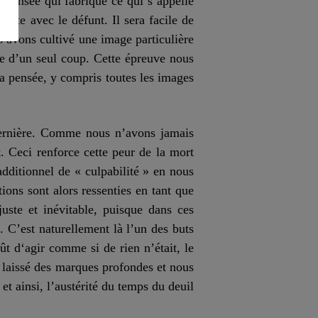
 pensée qui fabrique ce qui s’appelle
orte avec le défunt. Il sera facile de
s avons cultivé une image particulière
uie d’un seul coup. Cette épreuve nous
la pensée, y compris toutes les images
 dernière. Comme nous n’avons jamais
. Ceci renforce cette peur de la mort
dditionnel de « culpabilité » en nous
ons sont alors ressenties en tant que
uste et inévitable, puisque dans ces
 C’est naturellement là l’un des buts
oût
d
‘agir comme si de rien n’était, le
t laissé des marques profondes et nous
 ainsi, l’austérité du temps du deuil