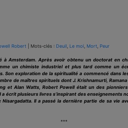
owell Robert
|
Mots-clés :
Deuil
,
Le moi
,
Mort
,
Peur
 à Amsterdam. Après avoir obtenu un doctorat en chim
omme un chimiste industriel et plus tard comme un écr
. Son exploration de la spiritualité a commencé dans l
ombre de maîtres spirituels dont J. Krishnamurti, Raman
 et Alan Watts, Robert Powell était un des pionniers
l a écrit plusieurs livres s’inspirant des enseignements n
ec Nisargadatta. Il a passé la dernière partie de sa vie a
***