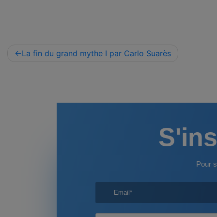
Navigation
La fin du grand mythe I par Carlo Suarès
de
l’article
S'ins
Pour s