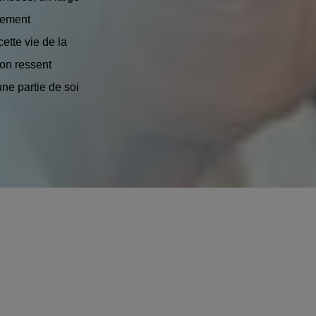
nement
ette vie de la
 on ressent
ne partie de soi