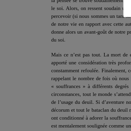
la pensée se trouve soudainement int
le soi. Alors, on ressent soudain un 
percevoir (si nous sommes un tant soi
de notre vie en rapport avec cette au
donne alors un avant-goût de notre pr
du soi.
Mais ce n’est pas tout. La mort de 
apporté une considération très profo
constamment refoulée. Finalement, co
rappelant le nombre de fois où nous 
« souffrances » à différents degrés d
circonstances, tout le monde s’atten
de l’usage
d
u deuil. Si d’aventure 
décorum et tout le bataclan du deuil 
ont conditionné à adorer la souffran
est mentalement soulignée comme un 