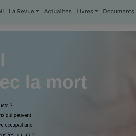
il
La Revue
Actualités
Livres
Documents g
l
ec la mort
uste ?
ns qui peuvent
ée occupait une
ensées, un large