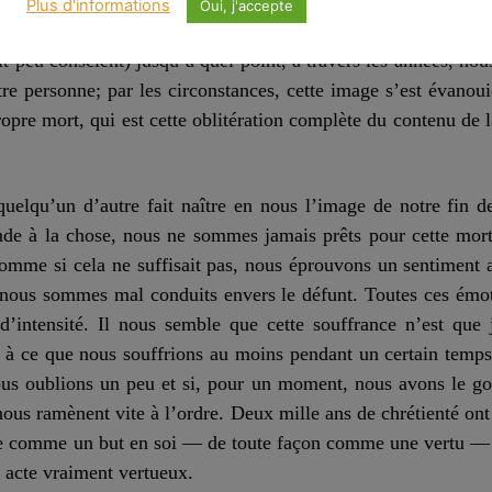
errompu; et rappelons-nous que c’est vraiment cette vie de la
Plus d'informations
Oui, j'accepte
profond sentiment de vide, comme si une partie de soi était m
t peu conscient) jusqu’à quel point, à travers les années, nou
tre personne; par les circonstances, cette image s’est évano
opre mort, qui est cette oblitération complète du contenu de 
quelqu’un d’autre fait naître en nous l’image de notre fin
nde à la chose, nous ne sommes jamais prêts pour cette mort
mme si cela ne suffisait pas, nous éprouvons un sentiment a
nous sommes mal conduits envers le défunt. Toutes ces émoti
’intensité. I
l
nous semble que cette souffrance n’est que j
d à ce que nous souffrions au moins pendant un certain temps.
nous oublions un peu et si, pour un moment, nous avons le g
nous ramènent vite à l’ordre. Deux mille ans de chrétienté on
ce comme un but en soi — de toute façon comme une vertu — et
acte vraiment vertueux.