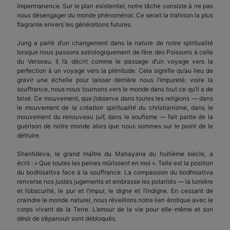
impermanence. Sur le plan existentiel, notre tâche consiste à ne pas
nous désengager du monde phénoménal. Ce serait la trahison la plus
flagrante envers les générations futures.
Jung a parlé d’un changement dans la nature de notre spiritualité
lorsque nous passons astrologiquement de l’ère des Poissons à celle
du Verseau. Il l’a décrit comme le passage d’un voyage vers la
perfection à un voyage vers la plénitude. Cela signifie qu’au lieu de
gravir une échelle pour laisser derrière nous l’impureté, voire la
souffrance, nous nous tournons vers le monde dans tout ce qu’il a de
brisé. Ce mouvement, que j’observe dans toutes les religions — dans
le mouvement de
la création spiritualité
du christianisme, dans le
mouvement du renouveau juif, dans le soufisme — fait partie de la
guérison de notre monde alors que nous sommes sur le point de le
détruire.
Shantideva, le grand maître du Mahayana du huitième siècle, a
écrit : « Que toutes les peines mûrissent en moi ». Telle est la position
du bodhisattva face à la souffrance. La compassion du bodhisattva
renverse nos justes jugements et embrasse les polarités — la lumière
et l’obscurité, le pur et l’impur, le digne et l’indigne. En cessant de
craindre le monde naturel, nous réveillons notre lien érotique avec le
corps vivant de la Terre. L’amour de la vie pour elle-même et son
désir de s’épanouir sont débloqués.