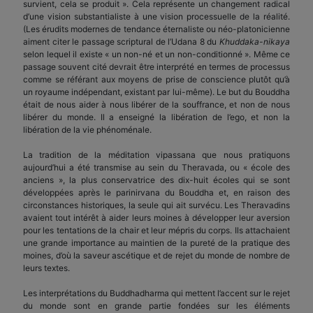
survient, cela se produit ». Cela représente un changement radical
d’une vision substantialiste à une vision processuelle de la réalité.
(Les érudits modernes de tendance éternaliste ou néo-platonicienne
aiment citer le passage scriptural de l’Udana 8 du
Khuddaka-nikaya
selon lequel il existe « un non-né et un non-conditionné ». Même ce
passage souvent cité devrait être interprété en termes de processus
comme se référant aux moyens de prise de conscience plutôt qu’à
un royaume indépendant, existant par lui-même). Le but du Bouddha
était de nous aider à nous libérer de la souffrance, et non de nous
libérer du monde. Il a enseigné la libération de l’ego, et non la
libération de la vie phénoménale.
La tradition de la méditation vipassana que nous pratiquons
aujourd’hui a été transmise au sein du Theravada, ou « école des
anciens », la plus conservatrice des dix-huit écoles qui se sont
développées après le parinirvana du Bouddha et, en raison des
circonstances historiques, la seule qui ait survécu. Les Theravadins
avaient tout intérêt à aider leurs moines à développer leur aversion
pour les tentations de la chair et leur mépris du corps. Ils attachaient
une grande importance au maintien de la pureté de la pratique des
moines, d’où la saveur ascétique et de rejet du monde de nombre de
leurs textes.
Les interprétations du Buddhadharma qui mettent l’accent sur le rejet
du monde sont en grande partie fondées sur les éléments