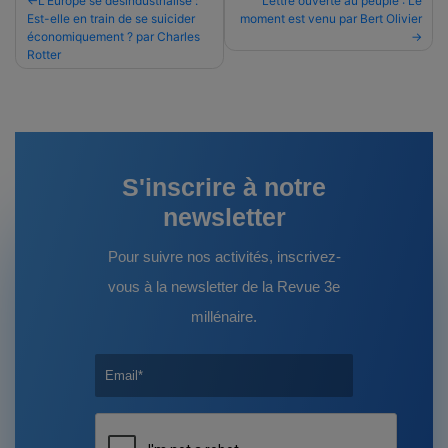
Navigation
L’Europe se désindustrialise :
Lettre ouverte au peuple : Le
Est-elle en train de se suicider
moment est venu par Bert Olivier
de
économiquement ? par Charles
l’article
Rotter
S'inscrire à notre
newsletter
Pour suivre nos activités, inscrivez-
vous à la newsletter de la Revue 3e
millénaire.