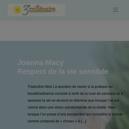
Skip
to
content
Joanna Macy
Respect de la vie sensible
Traduction libre La question de savoir si la pratique du
bouddhadharma consiste à sortir de la roue du samsara ou à
savourer la vie ne devient un dilemme que lorsque l’on est
coincé dans une vision substantialiste de la réalité. Mais
lorsque l’on passe d’une perspective qui considère le monde
comme composé de « choses » à […]