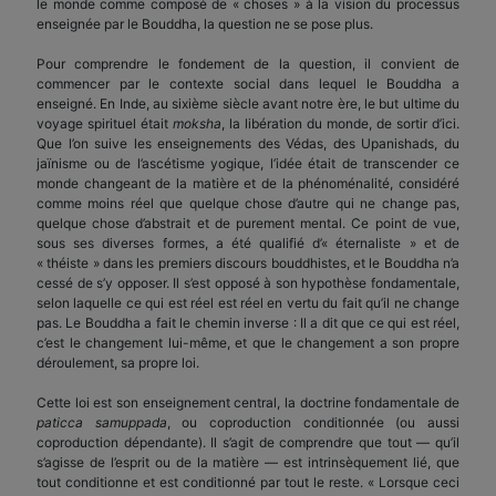
le monde comme composé de « choses » à la vision du processus
enseignée par le Bouddha, la question ne se pose plus.
Pour comprendre le fondement de la question, il convient de
commencer par le contexte social dans lequel le Bouddha a
enseigné. En Inde, au sixième siècle avant notre ère, le but ultime du
voyage spirituel était
moksha
, la libération du monde, de sortir d’ici.
Que l’on suive les enseignements des Védas, des Upanishads, du
jaïnisme ou de l’ascétisme yogique, l’idée était de transcender ce
monde changeant de la matière et de la phénoménalité, considéré
comme moins réel que quelque chose d’autre qui ne change pas,
quelque chose d’abstrait et de purement mental. Ce point de vue,
sous ses diverses formes, a été qualifié d’« éternaliste » et de
« théiste » dans les premiers discours bouddhistes, et le Bouddha n’a
cessé de s’y opposer. Il s’est opposé à son hypothèse fondamentale,
selon laquelle ce qui est réel est réel en vertu du fait qu’il ne change
pas. Le Bouddha a fait le chemin inverse : Il a dit que ce qui est réel,
c’est le changement lui-même, et que le changement a son propre
déroulement, sa propre loi.
Cette loi est son enseignement central, la doctrine fondamentale de
paticca samuppada
, ou coproduction conditionnée (ou aussi
coproduction dépendante). Il s’agit de comprendre que tout — qu’il
s’agisse de l’esprit ou de la matière — est intrinsèquement lié, que
tout conditionne et est conditionné par tout le reste. « Lorsque ceci