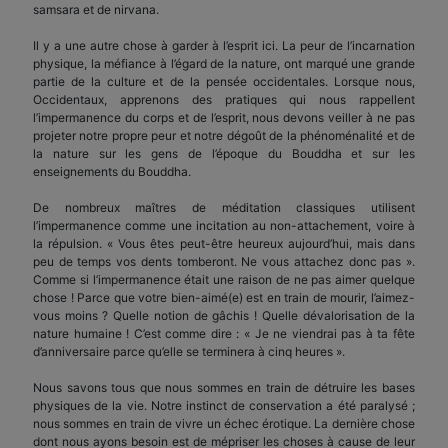
samsara et de nirvana.
Il y a une autre chose à garder à l’esprit ici. La peur de l’incarnation
physique, la méfiance à l’égard de la nature, ont marqué une grande
partie de la culture et de la pensée occidentales. Lorsque nous,
Occidentaux, apprenons des pratiques qui nous rappellent
l’impermanence du corps et de l’esprit, nous devons veiller à ne pas
projeter notre propre peur et notre dégoût de la phénoménalité et de
la nature sur les gens de l’époque du Bouddha et sur les
enseignements du Bouddha.
De nombreux maîtres de méditation classiques utilisent
l’impermanence comme une incitation au non-attachement, voire à
la répulsion. « Vous êtes peut-être heureux aujourd’hui, mais dans
peu de temps vos dents tomberont. Ne vous attachez donc pas ».
Comme si l’impermanence était une raison de ne pas aimer quelque
chose ! Parce que votre bien-aimé(e) est en train de mourir, l’aimez-
vous moins ? Quelle notion de gâchis ! Quelle dévalorisation de la
nature humaine ! C’est comme dire : « Je ne viendrai pas à ta fête
d’anniversaire parce qu’elle se terminera à cinq heures ».
Nous savons tous que nous sommes en train de détruire les bases
physiques de la vie. Notre instinct de conservation a été paralysé ;
nous sommes en train de vivre un échec érotique. La dernière chose
dont nous ayons besoin est de mépriser les choses à cause de leur