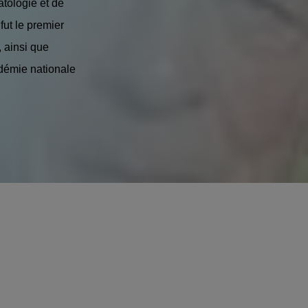
atologie et de
fut le premier
, ainsi que
démie nationale