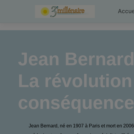
Skip
to
Accue
content
Jean Bernar
La révolution
conséquence
Jean Bernard, né en 1907 à Paris et mort en 2006,