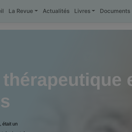
il
La Revue
Actualités
Livres
Documents g
d
 thérapeutique 
s
 était un