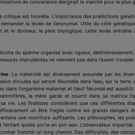
minations de convenance élargirait le marché pour le plus g
 la critique est honnête. L’importance des prédictions génét
à demander la levée de l’anonymat. Utile du côté génétique
ant et le donneur, le père biologique, cette levée entraîn
colte du sperme organisé avec rigueur, désintéressement, p
 mesures imprudentes ne viennent pas dans l’avenir trouble
rine
. La maternité est diversement assumée par les diver
ission d’ovules qui seront fécondés dans l’eau, sur la terre,
lieu dans l’organisme maternel et l’œuf fécondé est aussitô
 mammifères, la mère garde et nourrit dans sa matrice l
a vie. Les finalistes considèrent que ces différentes ét
fficacement un être fragile contre les grands dangers
lacentaire une nourriture suffisante. Les philosophes, les p
’enfant qu’elle porte en son sein. L’observateur impartial 
ntrer franchir un long chemin. Des difficultés, des obsta