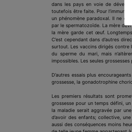
dans les pays en voie de développ
toutefois être faite. Pour l’immuno
un phénomène paradoxal. Il ne devr
par le spermatozoïde. La mère devrai
la mère garde cet œuf. Longtemps ce
C’est cependant dans d’autres direc
surtout. Les vaccins dirigés contre
du sperme du mari, mais n’altère
impossibles. Les seules grossesses 
D’autres essais plus encourageants
grossesse, la gonadotrophine chorio
Les premiers résultats sont prome
grossesse pour un temps défini, un 
la maladie serait aggravée par une
d’avoir des enfants; collective, u
aussi des conséquences moins heureu
de telle jeune femme appartenant à c