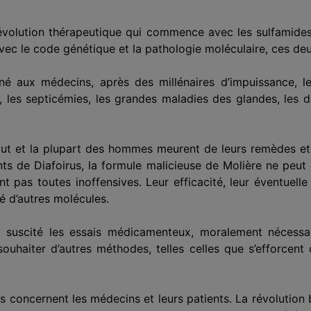
révolution thérapeutique qui commence avec les sulfamides 
ec le code génétique et la pathologie moléculaire, ces deu
né aux médecins, après des millénaires d’impuissance, l
is, les septicémies, les grandes maladies des glandes, les
tout et la plupart des hommes meurent de leurs remèdes et
de Diafoirus, la formule malicieuse de Molière ne peut ê
t pas toutes inoffensives. Leur efficacité, leur éventuelle
té d’autres molécules.
 a suscité les essais médicamenteux, moralement nécess
t souhaiter d’autres méthodes, telles celles que s’efforcent
s concernent les médecins et leurs patients. La révolutio