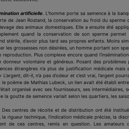
nation artificielle
. L’homme porte sa semence à la banque 
rte de Jean Rostand, la conservation au froid du sperme
levage des animaux domestiques. Elle a ensuite été appli
implement quand la conservation de son sperme permet
nd stérile, d’avoir plus tard ses propres enfants. Moins 
iter les grossesses non désirées, un homme portant son spe
eproduction. Plus complexe encore quand l’insémination est
n donneur volontaire et généreux. Posant des problèmes 
es étrangères n’a plus de justification médicale mais e
’argent, dit-il, n’a pas d’odeur et c’est vrai, l’argent pourra
e poème de Mathias Lubeck, un lien avait été établi entre l
’était organisé avec ses fournisseurs, ses intermédiaires,
e la goutte de semence variait selon les quartiers, les sais
es centres de récolte et de distribution ont été institué
 la rigueur technique, l’indication médicale précise, la disc
nt de ces centres, remis en question. Les amateurs de 