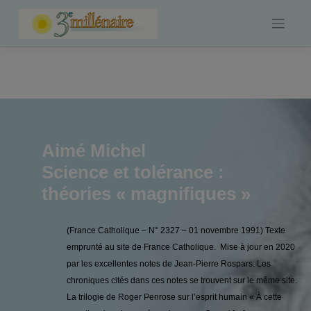
Skip
to
content
Aimé Michel
Science et tolérance :
théories « magnifiques »
(France Catholique – N° 2327 – 01 novembre 1991) Texte
emprunté au site de France Catholique. Mise à jour en 2020
par les excellentes notes de Jean-Pierre Rospars. Les
chroniques cités dans ces notes se trouvent sur le même site.
La trilogie de Roger Penrose sur l’esprit humain « À cette