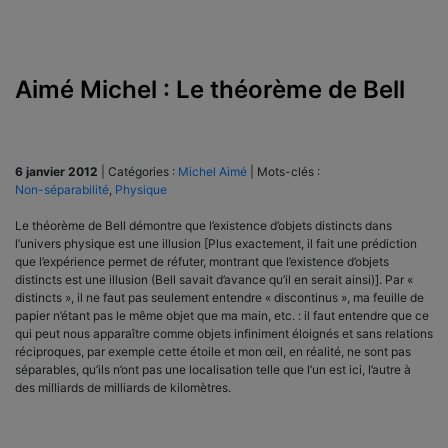
Aimé Michel : Le théorème de Bell
6 janvier 2012
|
Catégories :
Michel Aimé
|
Mots-clés :
Non-séparabilité
,
Physique
Le théorème de Bell démontre que l’existence d’objets distincts dans
l’univers physique est une illusion [Plus exactement, il fait une prédiction
que l’expérience permet de réfuter, montrant que l’existence d’objets
distincts est une illusion (Bell savait d’avance qu’il en serait ainsi)]. Par «
distincts », il ne faut pas seulement entendre « discontinus », ma feuille de
papier n’étant pas le même objet que ma main, etc. : il faut entendre que ce
qui peut nous apparaître comme objets infiniment éloignés et sans relations
réciproques, par exemple cette étoile et mon œil, en réalité, ne sont pas
séparables, qu’ils n’ont pas une localisation telle que l’un est ici, l’autre à
des milliards de milliards de kilomètres.