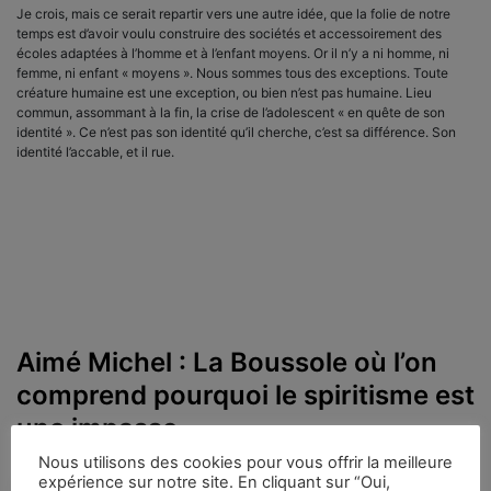
Je crois, mais ce serait repartir vers une autre idée, que la folie de notre
temps est d’avoir voulu construire des sociétés et accessoirement des
écoles adaptées à l’homme et à l’enfant moyens. Or il n’y a ni homme, ni
femme, ni enfant « moyens ». Nous sommes tous des exceptions. Toute
créature humaine est une exception, ou bien n’est pas humaine. Lieu
commun, assommant à la fin, la crise de l’adolescent « en quête de son
identité ». Ce n’est pas son identité qu’il cherche, c’est sa différence. Son
identité l’accable, et il rue.
Aimé Michel : La Boussole où l’on
comprend pourquoi le spiritisme est
une impasse
Nous utilisons des cookies pour vous offrir la meilleure
expérience sur notre site. En cliquant sur “Oui,