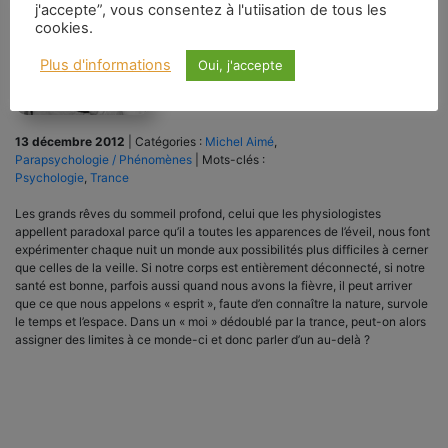
j'accepte”, vous consentez à l'utiisation de tous les
cookies.
Plus d'informations
Oui, j'accepte
13 décembre 2012
|
Catégories :
Michel Aimé
,
Parapsychologie / Phénomènes
|
Mots-clés :
Psychologie
,
Trance
Les grands rêves du sommeil profond, celui que les physiologistes
appellent paradoxal parce qu’il a toutes les apparences de l’éveil, nous font
expérimenter chaque nuit un monde aux possibilités plus difficiles à cerner
que celles de la veille. Si notre corps est entièrement déconnecté, si notre
santé est bonne, parfois aussi quand nous avons la fièvre, il peut arriver
que ce que nous appelons « esprit », faute d’en connaître la nature, survole
le temps et l’espace. Dans un « moi » dédoublé par la trance, peut-on alors
assigner des limites à ce monde-ci et donc parler d’un au-delà ?