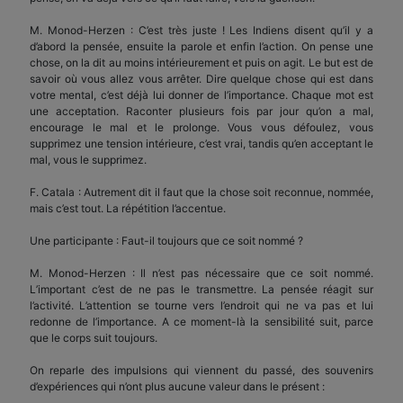
M. Monod-Herzen : C’est très juste ! Les Indiens disent qu’il y a
d’abord la pensée, ensuite la parole et enfin l’action. On pense une
chose, on la dit au moins intérieurement et puis on agit. Le but est de
savoir où vous allez vous arrêter. Dire quelque chose qui est dans
votre mental, c’est déjà lui donner de l’importance. Chaque mot est
une acceptation. Raconter plusieurs fois par jour qu’on a mal,
encourage le mal et le prolonge. Vous vous défoulez, vous
supprimez une tension intérieure, c’est vrai, tandis qu’en acceptant le
mal, vous le supprimez.
F. Catala : Autrement dit il faut que la chose soit reconnue, nommée,
mais c’est tout. La répétition l’accentue.
Une participante : Faut-il toujours que ce soit nommé ?
M. Monod-Herzen : Il n’est pas nécessaire que ce soit nommé.
L’important c’est de ne pas le transmettre. La pensée réagit sur
l’activité. L’attention se tourne vers l’endroit qui ne va pas et lui
redonne de l’importance. A ce moment-là la sensibilité suit, parce
que le corps suit toujours.
On reparle des impulsions qui viennent du passé, des souvenirs
d’expériences qui n’ont plus aucune valeur dans le présent :