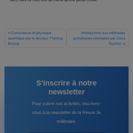
Navigation
Conscience et physique
Introduction aux méthodes
quantique par le docteur Thérèse
somatiques orientales par Clara
de
Brosse
Truchot
l’article
S'inscrire à notre
newsletter
Pour suivre nos activités, inscrivez-
vous à la newsletter de la Revue 3e
millénaire.