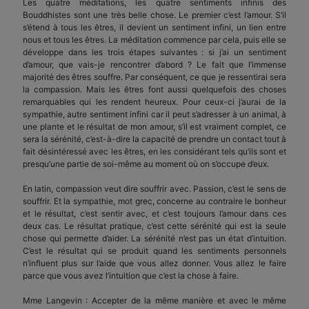
Les quatre méditations, les quatre sentiments infinis des
Bouddhistes sont une très belle chose. Le premier c’est l’amour. S’il
s’étend à tous les êtres, il devient un sentiment infini, un lien entre
nous et tous les êtres. La méditation commence par cela, puis elle se
développe dans les trois étapes suivantes : si j’ai un sentiment
d’amour, que vais-je rencontrer d’abord ? Le fait que l’immense
majorité des êtres souffre. Par conséquent, ce que je ressentirai sera
la compassion. Mais les êtres font aussi quelquefois des choses
remarquables qui les rendent heureux. Pour ceux-ci j’aurai de la
sympathie, autre sentiment infini car il peut s’adresser à un animal, à
une plante et le résultat de mon amour, s’il est vraiment complet, ce
sera la sérénité, c’est-à-dire la capacité de prendre un contact tout à
fait désintéressé avec les êtres, en les considérant tels qu’ils sont et
presqu’une partie de soi-même au moment où on s’occupe d’eux.
En latin, compassion veut dire souffrir avec. Passion, c’est le sens de
souffrir. Et la sympathie, mot grec, concerne au contraire le bonheur
et le résultat, c’est sentir avec, et c’est toujours l’amour dans ces
deux cas. Le résultat pratique, c’est cette sérénité qui est la seule
chose qui permette d’aider. La sérénité n’est pas un état d’intuition.
C’est le résultat qui se produit quand les sentiments personnels
n’influent plus sur l’aide que vous allez donner. Vous allez le faire
parce que vous avez l’intuition que c’est la chose à faire.
Mme Langevin : Accepter de la même manière et avec le même