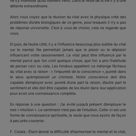
ne s’y intéresse qu’au moment venu. Dans le reste de la vie il y a une
détente extraordinaire.
Alors vous voyez que la réunion du vital avec le physique crée des
problèmes d’ordre biologiques de ce genre, pour lesquels il n’y a pas
de réponse universelle. C’est à vous de choisir, cela ne regarde que
vous.
Et puis, de l’autre côté, il y a l’influence beaucoup plus subtile du vital
sur le mental. Ne permettait jamais que le plaisir ou le déplaisir
influencent votre raisonnement. Le vital peut être influencé par le
mental parce que l’on croit quelque chose, que l’on a pris l’habitude
de penser ceci ou cela. Les hindous appellent ce mélange fâcheux
du vital avec la raison : « l’impureté de la conscience », pureté dans
le sens qu’emploierait un chimiste. Notre conscience doit être
capable d’employer avec pureté d’une part la raison, d’autre part le
sentiment et elle doit être capable de les réunir dans leur application
pour avoir une connaissance complète.
En réponse à une question : J’ai évité jusqu’à présent d’employer le
mot « intuition ». Le sentiment n’est pas de l’intuition. Celle-ci est une
forme de connaissance spirituelle, la seule que nous ayons de façon
à peu près courante.
F. Catala : Étant donné la difficulté d’harmoniser le mental et le vital,