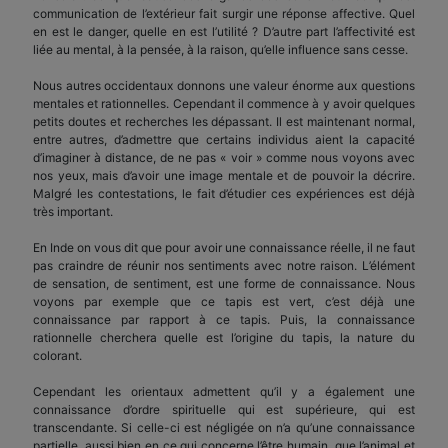
communication de l’extérieur fait surgir une réponse affective. Quel
en est le danger, quelle en est l’utilité ? D’autre part l’affectivité est
liée au mental, à la pensée, à la raison, qu’elle influence sans cesse.
Nous autres occidentaux donnons une valeur énorme aux questions
mentales et rationnelles. Cependant il commence à y avoir quelques
petits doutes et recherches les dépassant. Il est maintenant normal,
entre autres, d’admettre que certains individus aient la capacité
d’imaginer à distance, de ne pas « voir » comme nous voyons avec
nos yeux, mais d’avoir une image mentale et de pouvoir la décrire.
Malgré les contestations, le fait d’étudier ces expériences est déjà
très important.
En Inde on vous dit que pour avoir une connaissance réelle, il ne faut
pas craindre de réunir nos sentiments avec notre raison. L’élément
de sensation, de sentiment, est une forme de connaissance. Nous
voyons par exemple que ce tapis est vert, c’est déjà une
connaissance par rapport à ce tapis. Puis, la connaissance
rationnelle cherchera quelle est l’origine du tapis, la nature du
colorant.
Cependant les orientaux admettent qu’il y a également une
connaissance d’ordre spirituelle qui est supérieure, qui est
transcendante. Si celle-ci est négligée on n’a qu’une connaissance
partielle, aussi bien en ce qui concerne l’être humain, que l’animal et