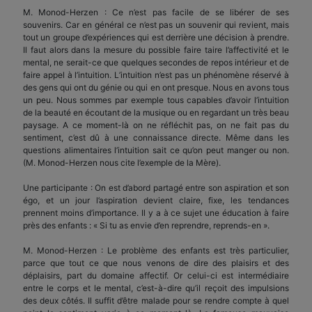
M. Monod-Herzen : Ce n’est pas facile de se libérer de ses
souvenirs. Car en général ce n’est pas un souvenir qui revient, mais
tout un groupe d’expériences qui est derrière une décision à prendre.
Il faut alors dans la mesure du possible faire taire l’affectivité et le
mental, ne serait-ce que quelques secondes de repos intérieur et de
faire appel à l’intuition. L’intuition n’est pas un phénomène réservé à
des gens qui ont du génie ou qui en ont presque. Nous en avons tous
un peu. Nous sommes par exemple tous capables d’avoir l’intuition
de la beauté en écoutant de la musique ou en regardant un très beau
paysage. A ce moment-là on ne réfléchit pas, on ne fait pas du
sentiment, c’est dû à une connaissance directe. Même dans les
questions alimentaires l’intuition sait ce qu’on peut manger ou non.
(M. Monod-Herzen nous cite l’exemple de la Mère).
Une participante : On est d’abord partagé entre son aspiration et son
égo, et un jour l’aspiration devient claire, fixe, les tendances
prennent moins d’importance. Il y a à ce sujet une éducation à faire
près des enfants : « Si tu as envie d’en reprendre, reprends-en ».
M. Monod-Herzen : Le problème des enfants est très particulier,
parce que tout ce que nous venons de dire des plaisirs et des
déplaisirs, part du domaine affectif. Or celui-ci est intermédiaire
entre le corps et le mental, c’est-à-dire qu’il reçoit des impulsions
des deux côtés. Il suffit d’être malade pour se rendre compte à quel