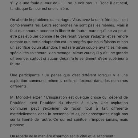
s’il y a une foule autour de lui, il ne la voit pas ! ». Donc il est seul,
tandis que l’amour est une lumière.
On aborde le problème du mariage : Vous avez là deux êtres qui sont
complémentaires. Leurs recherches ne sont pas les mêmes. Mais il
faut que chacun accepte la liberté de l’autre, parce qu’il ne va peut-
être pas évoluer comme il le désirerait. Savoir s’adapter et se rendre
compte que cette adaptation est un progrès que nous faisons et non
un sacrifice ou un abandon. Il est rare qu’un couple ayant les mêmes
spécialités soit heureux en ménage. Mieux vaut qu’il y ait une grande
différence, surtout si aucun d’eux n’a le sentiment d’être supérieur à
l’autre.
Une participante : Je pense que c’est différent lorsqu’il y a une
aspiration commune, même si celle-ci s’exerce dans des domaines
différents.
M. Monod-Herzen : L’inspiration est quelque chose qui dépend de
l’intuition, c’est l’intuition du chemin à suivre. Une aspiration
commune peut s’exprimer de façon tout à fait différente
matériellement, dans la personnalité et, par conséquent, n’agit pas
sur la liberté de l’autre. Ce qui est spirituel n’impose jamais, mais
propose.
On reparle de la manière d’harmoniser le vital et le sentiment :