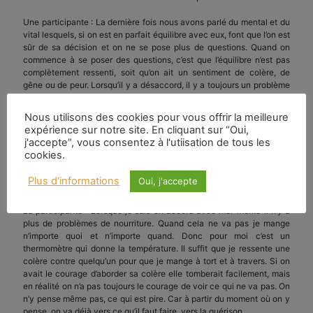
Une participante : La dernière fois nous avons parlé du mental et du
vital lesquels, si on est en parfait équilibre avec eux, font que l’on est
sûr de sa décision et on ne se pose plus de questions. Quand on
commence à se poser des questions, c’est que l’équilibre n’est pas
complètement ressenti, soit qu’on ait un sentiment de colère, de
gêne ou de peur. Lorsqu’il y a désaccord, il y a toujours un problème
d’égo. Et quand on trouve la bonne méthode d’analyse du vital et du
mental, il se produit un assouplissement de l’égo qui fait que petit à
Nous utilisons des cookies pour vous offrir la meilleure
petit on peut arriver à une meilleure compréhension de soi-même et
expérience sur notre site. En cliquant sur “Oui,
à ce qu’on peut appeler une prise de conscience.
j'accepte”, vous consentez à l'utiisation de tous les
cookies.
M. Monod-Herzen : Il y a un domaine dans lequel bien souvent on a
à faire un choix, c’est celui de l’alimentation. Quelles sont les choses
Plus d'informations
Oui, j'accepte
que vous pouvez manger ou que vous voulez manger.
La participante : Lorsque je suis en accord avec moi-même il n’y a
plus de problèmes de nourriture. Quand cela ne va pas je mange
n’importe quoi et n’importe quand. Donc pour moi c’est un
thermomètre qui donne la température. Il suffit que je ressente une
colère contre quelqu’un pour que je mange à tort et à travers. Si on
avait le courage d’aborder sa colère elle tomberait facilement, mais
en réalité on n’a pas toujours le courage de voir ce qui ne va pas. On
n’y pense même pas, ce qui est pire. Car à partir du moment où on y
pense, on va déjà vers ce qu’il faut faire, vers la guérison.