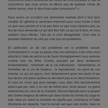
conscience que nous avons ne dérive pas de quelque chose de
même nature, c’est-à-dire d’une autre conscience ? ».
Nous avons en occident une dominante mentale dont il faut tenir
compte. En général le sentiment intervient pour nous inciter à faire
ce que nous aimons et à ne pas faire ce que nous n’aimons pas, au
lieu de nous demander ce qui doit être fait, ce qui est à faire, en nous
oubliant nous-mêmes. Tant pis si c’est désagréable. C’est cela la
première libération du vital qui crée tous les problèmes.
En particulier, un de ces problèmes est le problème sexuel.
Contrairement à ce qui se passe chez les orientaux, il est chez nous
attaché à l’idée de péché ou de faute. Biologiquement nous sommes
comme tous les êtres vivants, poussés par deux tendances
fondamentales : l’entretien de la vie individuelle : l’alimentation, et
l’entretien de la vie de l’espèce : la reproduction. Au point de vue
oriental, ce qui est grave, c’est l’attachement qu’on leur porte et qui
leur donne une place qu’elles ne devraient pas avoir dans l’existence.
Si vous ne vivez que pour manger, vous allez être exclusivement
préoccupé par cela. Il en est de même pour l’acte sexuel. Le grand
malentendu est celui de la chasteté. Elle est imposée dans la plupart
des Ordres religieux de même que dans toutes les formes du yoga en
Inde. Mais en orient la chasteté ne signifie pas continence et l’idée
d’érotisme est absente. Tout le monde sait que cela existe, mais on