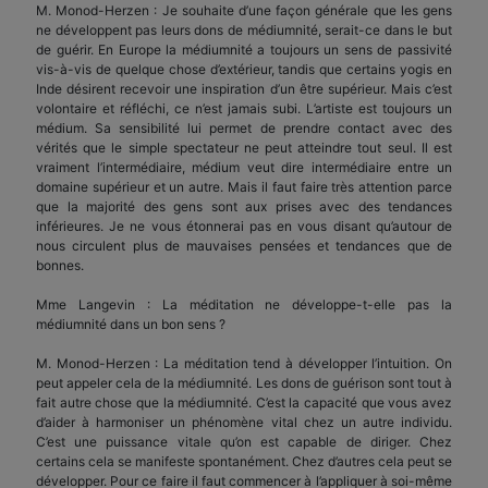
M. Monod-Herzen : Je souhaite d’une façon générale que les gens
ne développent pas leurs dons de médiumnité, serait-ce dans le but
de guérir. En Europe la médiumnité a toujours un sens de passivité
vis-à-vis de quelque chose d’extérieur, tandis que certains yogis en
Inde désirent recevoir une inspiration d’un être supérieur. Mais c’est
volontaire et réfléchi, ce n’est jamais subi. L’artiste est toujours un
médium. Sa sensibilité lui permet de prendre contact avec des
vérités que le simple spectateur ne peut atteindre tout seul. Il est
vraiment l’intermédiaire, médium veut dire intermédiaire entre un
domaine supérieur et un autre. Mais il faut faire très attention parce
que la majorité des gens sont aux prises avec des tendances
inférieures. Je ne vous étonnerai pas en vous disant qu’autour de
nous circulent plus de mauvaises pensées et tendances que de
bonnes.
Mme Langevin : La méditation ne développe-t-elle pas la
médiumnité dans un bon sens ?
M. Monod-Herzen : La méditation tend à développer l’intuition. On
peut appeler cela de la médiumnité. Les dons de guérison sont tout à
fait autre chose que la médiumnité. C’est la capacité que vous avez
d’aider à harmoniser un phénomène vital chez un autre individu.
C’est une puissance vitale qu’on est capable de diriger. Chez
certains cela se manifeste spontanément. Chez d’autres cela peut se
développer. Pour ce faire il faut commencer à l’appliquer à soi-même