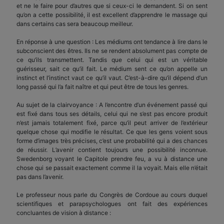
et ne le faire pour d’autres que si ceux-ci le demandent. Si on sent
qu’on a cette possibilité, il est excellent d’apprendre le massage qui
dans certains cas sera beaucoup meilleur.
En réponse à une question : Les médiums ont tendance à lire dans le
subconscient des êtres. Ils ne se rendent absolument pas compte de
ce qu’ils transmettent. Tandis que celui qui est un véritable
guérisseur, sait ce qu’il fait. Le médium sent ce qu’on appelle un
instinct et l’instinct vaut ce qu’il vaut. C’est-à-dire qu’il dépend d’un
long passé qui l’a fait naître et qui peut être de tous les genres.
Au sujet de la clairvoyance : A l’encontre d’un événement passé qui
est fixé dans tous ses détails, celui qui ne s’est pas encore produit
n’est jamais totalement fixé, parce qu’il peut arriver de l’extérieur
quelque chose qui modifie le résultat. Ce que les gens voient sous
forme d’images très précises, c’est une probabilité qui a des chances
de réussir. L’avenir contient toujours une possibilité inconnue.
Swedenborg voyant le Capitole prendre feu, a vu à distance une
chose qui se passait exactement comme il la voyait. Mais elle n’était
pas dans l’avenir.
Le professeur nous parle du Congrès de Cordoue au cours duquel
scientifiques et parapsychologues ont fait des expériences
concluantes de vision à distance :