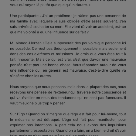
vous qui soyez là plutôt que quelqu’un d’autre. »
Une participante : J’ai un problème : je n’aime pas une personne de
ma famille avec laquelle je suis obligée d’être assez souvent. J’en
suis arrivée à souhaiter sa mort. Elle vient d’avoir un accident, est-ce
que ma volonté a eu une influence sur ce fait ?
M. Monod-Herzen : Cela supposerait des pouvoirs que personne ici
ne possède. Ce n’est pas théoriquement impossible, mais seulement
dans des cas extrêmes et rarissimes. Je crois que vous êtes tout à
fait innocente. Mais ce qui est vrai, c’est que d’avoir une mauvaise
pensée n’est pas une bonne chose. Vous répandez autour de vous
une influence qui, en général est mauvaise, c’est-à-dire qu’elle va
s’insérer chez les autres.
Nous croyons que nous pensons, mais dans la plupart des cas, nous
recevons une pensée de l’extérieur qui traverse notre conscience et
qui va éveiller en nous des tendances qui ne sont pas fameuses. Il
vaut mieux ne plus trop y penser.
Sur l’Ego : Quand on s’imagine que l’égo est fait pour lui-même, tout
le mécanisme est détraqué. L’égo est fait pour manifester, pour
exprimer nos intentions. A part cela nous avons des impulsions
parfaitement respectables. Quand on a faim, on a bien le droit d’avoir
faim, mais ce n’est tout de même qu’une petite chose.