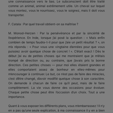
une connaissance vers le bas. Le subconscient doit être traité
comme un animal, animal extrêmement utile. Un cheval sur lequel
vous montez, vous le nourrissez, vous le soignez, mais il doit vous
transporter.
F. Catala : Par quel travail obtient-on sa maîtrise ?
M. Monod-Herzen : Par la persévérance et par la sincérité de
l’expérience. En Inde, lorsque j’ai posé la question : « Mais enfin
combien de temps faudra-t-il pour que j’aie un petit résultat ? », on
m’a répondu : « Pour vous une vingtaine d’années pour que vous
puissiez avoir quelque chose de concret ! ». C’était exact ! Dès le
début j’ai eu de petites choses qui me montraient que je m’étais
trompé de direction ou, au contraire, que j’avais pris la bonne
direction. Ces petites choses — pour moi elles étaient grandes et
elles comportaient assez de bonheur en elles-mêmes pour
m’encourager à continuer. Le but, ce n’est pas de faire des miracles,
c’est d’être changé, d’avoir modifié quelque chose à son caractère.
On demande à chacun de faire ce qu’il peut, mais de le faire
complètement. La vie vous donne des occasions pour évoluer.
Chaque petite chose peut être l’occasion d’un choix. Tout a une
importance.
Quant à vous exposer les différents plans, vous m’embarrassez ! Il n’y
en a pas qu’une seule explication, à ma connaissance il y en a bien