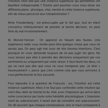
l’intuition n’est-elle pas une instance supérieure qui permettrait cet
équilibre indispensable ? D’autre part pourriez-vous nous situer les
différents plans : physique, vital, mental et cette instance supérieure,
afin de mieux percevoir leur interpénétration ?
Mme Freudenberg : est préoccupée par le fait que, tout en étant
convaincu intérieurement de prendre la bonne décision, on peut
faire du mal involontairement.
M. Monod-Herzen : On apprend en faisant des fautes. Une
expérience ratée vous révèle peut-être quelque chose que vous ne
saviez pas. On peut agir mal avec de très bonnes intentions. C’est
pourquoi on vous demande toujours de ne pas juger les gens. Ne
vous laissez pas aller à prendre des décisions uniquement par vos
sentiments ou uniquement par votre raison. Il faut réunir les deux, ce
qui ne veut pas dire que vous ne vous tromperez pas. Je dirai «
heureusement », parce que c’est comme cela que vous arriverez à
vous perfectionner la fois suivante.
Pour répondre à la question de François : oui, l’intuition est cette
instance supérieure. Mais il ne faut pas confondre cette intuition qui
vient d’au-delà du mental et du vital, avec l’impulsion qui arrive dans
notre conscience par toute notre hérédité physiologique. L’impulsion
vient du subconscient. Il serait bon de connaître son subconscient.
On dit souvent que chaque connaissance vers le haut correspond à