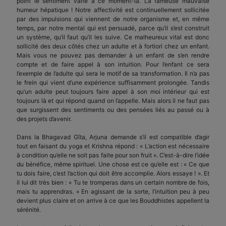
point le sentiment varie à ce moment-là. La fameuse mauvaise
humeur hépatique ! Notre affectivité est continuellement sollicitée
par des impulsions qui viennent de notre organisme et, en même
temps, par notre mental qui est persuadé, parce qu’il s’est construit
un système, qu’il faut qu’il les suive. Ce malheureux vital est donc
sollicité des deux côtés chez un adulte et à fortiori chez un enfant.
Mais vous ne pouvez pas demander à un enfant de s’en rendre
compte et de faire appel à son intuition. Pour l’enfant ce sera
l’exemple de l’adulte qui sera le motif de sa transformation. Il n’a pas
le frein qui vient d’une expérience suffisamment prolongée. Tandis
qu’un adulte peut toujours faire appel à son moi intérieur qui est
toujours là et qui répond quand on l’appelle. Mais alors il ne faut pas
que surgissent des sentiments ou des pensées liés au passé ou à
des projets d’avenir.
Dans la Bhagavad Gîta, Arjuna demande s’il est compatible d’agir
tout en faisant du yoga et Krishna répond : « L’action est nécessaire
à condition qu’elle ne soit pas faite pour son fruit ». C’est-à-dire l’idée
du bénéfice, même spirituel. Une chose est ce qu’elle est : « Ce que
tu dois faire, c’est l’action qui doit être accomplie. Alors essaye ! ». Et
il lui dit très bien : « Tu te tromperas dans un certain nombre de fois,
mais tu apprendras. » En agissant de la sorte, l’intuition peu à peu
devient plus claire et on arrive à ce que les Bouddhistes appellent la
sérénité.