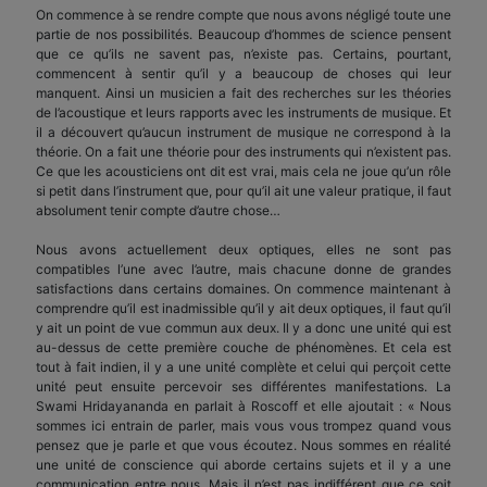
On commence à se rendre compte que nous avons négligé toute une
partie de nos possibilités. Beaucoup d’hommes de science pensent
que ce qu’ils ne savent pas, n’existe pas. Certains, pourtant,
commencent à sentir qu’il y a beaucoup de choses qui leur
manquent. Ainsi un musicien a fait des recherches sur les théories
de l’acoustique et leurs rapports avec les instruments de musique. Et
il a découvert qu’aucun instrument de musique ne correspond à la
théorie. On a fait une théorie pour des instruments qui n’existent pas.
Ce que les acousticiens ont dit est vrai, mais cela ne joue qu’un rôle
si petit dans l’instrument que, pour qu’il ait une valeur pratique, il faut
absolument tenir compte d’autre chose…
Nous avons actuellement deux optiques, elles ne sont pas
compatibles l’une avec l’autre, mais chacune donne de grandes
satisfactions dans certains domaines. On commence maintenant à
comprendre qu’il est inadmissible qu’il y ait deux optiques, il faut qu’il
y ait un point de vue commun aux deux. Il y a donc une unité qui est
au-dessus de cette première couche de phénomènes. Et cela est
tout à fait indien, il y a une unité complète et celui qui perçoit cette
unité peut ensuite percevoir ses différentes manifestations. La
Swami Hridayananda en parlait à Roscoff et elle ajoutait : « Nous
sommes ici entrain de parler, mais vous vous trompez quand vous
pensez que je parle et que vous écoutez. Nous sommes en réalité
une unité de conscience qui aborde certains sujets et il y a une
communication entre nous. Mais il n’est pas indifférent que ce soit