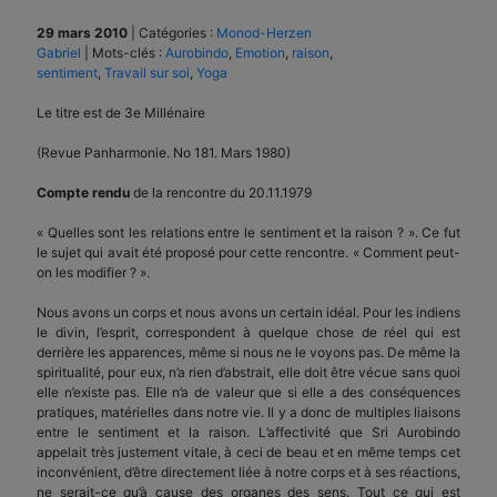
29 mars 2010
|
Catégories :
Monod-Herzen
Gabriel
|
Mots-clés :
Aurobindo
,
Emotion
,
raison
,
sentiment
,
Travail sur soi
,
Yoga
Le titre est de 3e Millénaire
(Revue Panharmonie. No 181. Mars 1980)
Compte rendu
de la rencontre du 20.11.1979
« Quelles sont les relations entre le sentiment et la raison ? ». Ce fut
le sujet qui avait été proposé pour cette rencontre. « Comment peut-
on les modifier ? ».
Nous avons un corps et nous avons un certain idéal. Pour les indiens
le divin, l’esprit, correspondent à quelque chose de réel qui est
derrière les apparences, même si nous ne le voyons pas. De même la
spiritualité, pour eux, n’a rien d’abstrait, elle doit être vécue sans quoi
elle n’existe pas. Elle n’a de valeur que si elle a des conséquences
pratiques, matérielles dans notre vie. Il y a donc de multiples liaisons
entre le sentiment et la raison. L’affectivité que Sri Aurobindo
appelait très justement vitale, à ceci de beau et en même temps cet
inconvénient, d’être directement liée à notre corps et à ses réactions,
ne serait-ce qu’à cause des organes des sens. Tout ce qui est