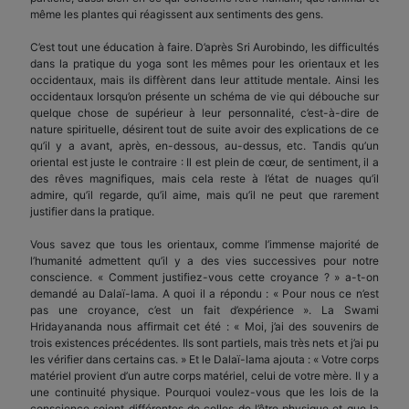
même les plantes qui réagissent aux sentiments des gens.
C’est tout une éducation à faire. D’après Sri Aurobindo, les difficultés
dans la pratique du yoga sont les mêmes pour les orientaux et les
occidentaux, mais ils diffèrent dans leur attitude mentale. Ainsi les
occidentaux lorsqu’on présente un schéma de vie qui débouche sur
quelque chose de supérieur à leur personnalité, c’est-à-dire de
nature spirituelle, désirent tout de suite avoir des explications de ce
qu’il y a avant, après, en-dessous, au-dessus, etc. Tandis qu’un
oriental est juste le contraire : Il est plein de cœur, de sentiment, il a
des rêves magnifiques, mais cela reste à l’état de nuages qu’il
admire, qu’il regarde, qu’il aime, mais qu’il ne peut que rarement
justifier dans la pratique.
Vous savez que tous les orientaux, comme l’immense majorité de
l’humanité admettent qu’il y a des vies successives pour notre
conscience. « Comment justifiez-vous cette croyance ? » a-t-on
demandé au Dalaï-lama. A quoi il a répondu : « Pour nous ce n’est
pas une croyance, c’est un fait d’expérience ». La Swami
Hridayananda nous affirmait cet été : « Moi, j’ai des souvenirs de
trois existences précédentes. Ils sont partiels, mais très nets et j’ai pu
les vérifier dans certains cas. » Et le Dalaï-lama ajouta : « Votre corps
matériel provient d’un autre corps matériel, celui de votre mère. Il y a
une continuité physique. Pourquoi voulez-vous que les lois de la
conscience soient différentes de celles de l’être physique et que la