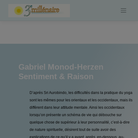
Skip
to
content
Gabriel Monod-Herzen
Sentiment & Raison
D’après Sri Aurobindo, les difficultés dans la pratique du yoga
sont les mêmes pour les orientaux et les occidentaux, mais ils
diffèrent dans leur attitude mentale. Ainsi les occidentaux
lorsqu’on présente un schéma de vie qui débouche sur
quelque chose de supérieur à leur personnalité, c’est-à-dire
de nature spirituelle, désirent tout de suite avoir des
explications de ce qu’il y a avant, après, en-dessous, au-