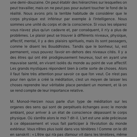
une demi-douzaine. On peut établir des hiérarchies sur lesquelles on
peut travailler, mais on ne peut pas pour autant toucher le fond de la
réalité. Nous avons pris la terrible habitude de considérer que le
corps physique est inférieur par exemple à l’intelligence. Nous
sommes une unité du corps et de la conscience. Si vous les séparez
vous n’avez plus qu’un cadavre et, par conséquent, il n’y a plus de
problèmes. Le plaisir peut se trouver à différents niveaux, physique,
affectif, mental, il y a des plaisirs spirituels, mais ils sont passagers,
comme le disent les Bouddhistes. Tandis que le bonheur, lui, est
permanent, vous pouvez l’avoir en-dehors des niveaux cités. Il y a
des êtres qui ont été prodigieusement heureux, tout en ayant une
mauvaise santé, en vivant isolés du monde au point de vue affectif.
Les grands mystiques répondent bien à cette sorte de choses. Alors
il faut faire très attention pour savoir ce que l’on veut. Ce n’est pas
pour rien qu’on a créé la méditation, c’est un moyen de laisser les
choses reprendre leur véritable place pendant un moment, et là on
se rend compte de leur importance relative.
M. Monod-Herzen nous parle d’un type de méditation sur les
organes des sens qui sont de perpétuels échanges avec le monde
ambiant, pour arriver à un état de conscience dépassant le corps
physique. Où s’arrête alors le moi ? dit-il. L’art est une aide précieuse
à ce dépassement et vous fait participer à l’évolution du monde
extérieur. Vous n’êtes plus isolé dans vos ténèbres ! Comme on le dit
en sanskrit : « L’être qui n’a pas d’amour vit dans les ténèbres, même