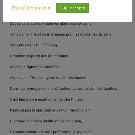
Alors, à quoi bon le point de vue partiel et fragmentaire ?
Plus d'informations
Oui, j'accepte
Si vous voulez suivre le chemin du Véhicule Unique,
Soyez sans aversion pour les objets des six sens.
Sans complicité et sans aversion pour les objets des six sens
Vous êtes dans l’illumination,
L’homme sage est non intentionnel
Alors que l’ignorant s’enchaîne.
Alors que le Dharma ignore toute individuation
Dans leur aveuglement ils s’attachent à des objets individualisés.
C’est leur propre esprit qui engendre l’illusion,
N’est-ce pas la plus grande des contradictions ?
L’ignorance crée la dualité repos-agitation,
L’homme éclairé est sans préférence, ni aversion.