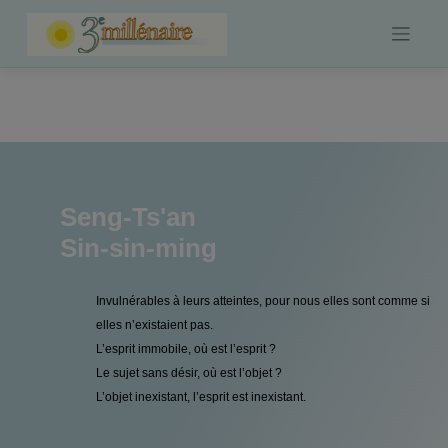
Skip
to
content
Seng-Ts'an
Sin-sin-ming
Invulnérables à leurs atteintes, pour nous elles sont comme si
elles n’existaient pas.
L’esprit immobile, où est l’esprit ?
Le sujet sans désir, où est l’objet ?
L’objet inexistant, l’esprit est inexistant.