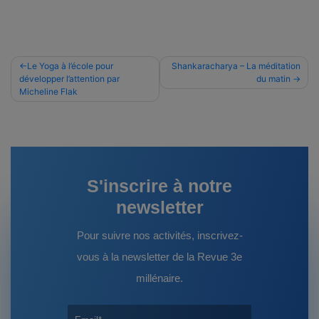
Navigation
Le Yoga à l’école pour
Shankaracharya – La méditation
développer l’attention par
du matin
de
Micheline Flak
l’article
S'inscrire à notre
newsletter
Pour suivre nos activités, inscrivez-
vous à la newsletter de la Revue 3e
millénaire.