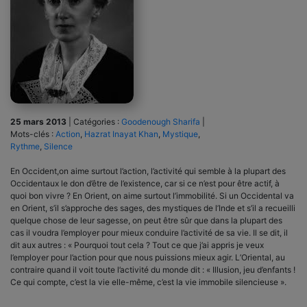
25 mars 2013
|
Catégories :
Goodenough Sharifa
|
Mots-clés :
Action
,
Hazrat Inayat Khan
,
Mystique
,
Rythme
,
Silence
En Occident,on aime surtout l’action, l’activité qui semble à la plupart des
Occidentaux le don d’être de l’existence, car si ce n’est pour être actif, à
quoi bon vivre ? En Orient, on aime surtout l’immobilité. Si un Occidental va
en Orient, s’il s’approche des sages, des mystiques de l’Inde et s’il a recueilli
quelque chose de leur sagesse, on peut être sûr que dans la plupart des
cas il voudra l’employer pour mieux conduire l’activité de sa vie. Il se dit, il
dit aux autres : « Pourquoi tout cela ? Tout ce que j’ai appris je veux
l’employer pour l’action pour que nous puissions mieux agir. L’Oriental, au
contraire quand il voit toute l’activité du monde dit : « Illusion, jeu d’enfants !
Ce qui compte, c’est la vie elle-même, c’est la vie immobile silencieuse ».