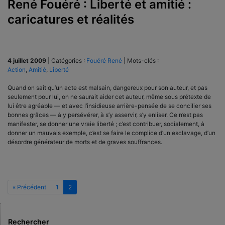
René Fouéré : Liberté et amitié :
caricatures et réalités
4 juillet 2009
|
Catégories :
Fouéré René
|
Mots-clés :
Action
,
Amitié
,
Liberté
Quand on sait qu’un acte est malsain, dangereux pour son auteur, et pas
seulement pour lui, on ne saurait aider cet auteur, même sous prétexte de
lui être agréable — et avec l’insidieuse arrière-pensée de se concilier ses
bonnes grâces — à y persévérer, à s’y asservir, s’y enliser. Ce n’est pas
manifester, se donner une vraie liberté ; c’est contribuer, socialement, à
donner un mauvais exemple, c’est se faire le complice d’un esclavage, d’un
désordre générateur de morts et de graves souffrances.
« Précédent
1
2
Rechercher