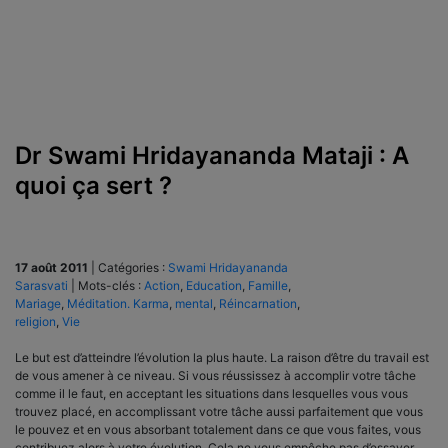
Dr Swami Hridayananda Mataji : A
quoi ça sert ?
17 août 2011
|
Catégories :
Swami Hridayananda
Sarasvati
|
Mots-clés :
Action
,
Education
,
Famille
,
Mariage
,
Méditation. Karma
,
mental
,
Réincarnation
,
religion
,
Vie
Le but est d’atteindre l’évolution la plus haute. La raison d’être du travail est
de vous amener à ce niveau. Si vous réussissez à accomplir votre tâche
comme il le faut, en acceptant les situations dans lesquelles vous vous
trouvez placé, en accomplissant votre tâche aussi parfaitement que vous
le pouvez et en vous absorbant totalement dans ce que vous faites, vous
contribuez alors à votre évolution. Cela ne vous empêche pas d’essayer