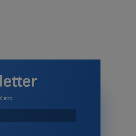
letter
énaire.