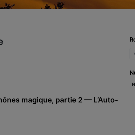
e
R
N
N
mônes magique, partie 2 — L’Auto-