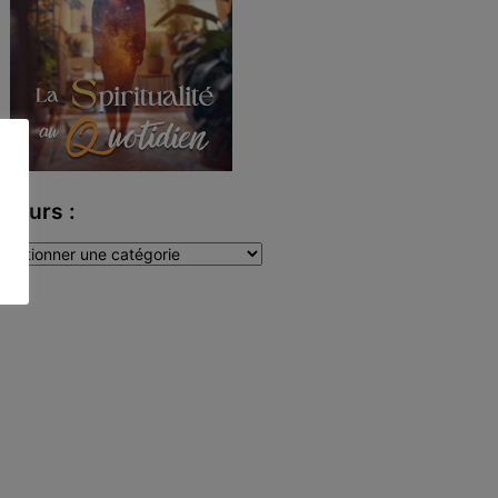
uteurs :
teurs