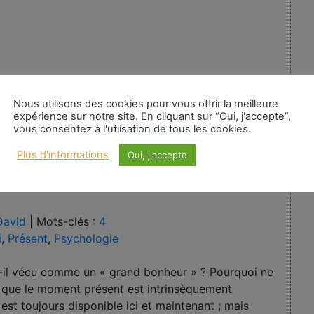
Nous utilisons des cookies pour vous offrir la meilleure
expérience sur notre site. En cliquant sur “Oui, j'accepte”,
vous consentez à l'utiisation de tous les cookies.
A
Plus d'informations
Oui, j'accepte
Au
:
David
|
Mots-clés :
4
i
,
Présent
,
Psychologie
ait-il vécu comme un « grand bonheur » ? Pourquoi ne
e que le moment présent est intrinsèquement
est toujours disponible ici et maintenant ; mais