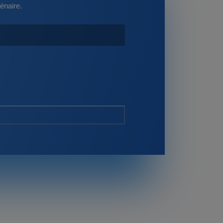
énaire.