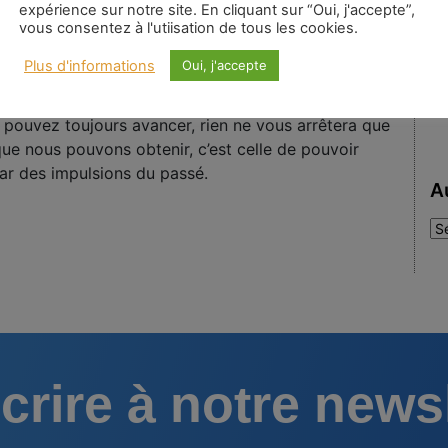
tal
expérience sur notre site. En cliquant sur “Oui, j'accepte”,
vous consentez à l'utiisation de tous les cookies.
t-à-dire, justement parce que nous sommes mobiles,
Plus d'informations
Oui, j'accepte
ccident nous parlons de progrès et même de progrès
auteuil ! Ce qu’il y a de magnifique, c’est qu’il n’y a
us pouvez toujours avancer, rien ne vous arrêtera que
e nous pouvons obtenir, c’est celle de pouvoir
par des impulsions du passé.
A
Au
:
crire à notre news