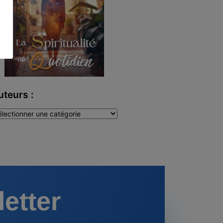
uteurs :
teurs
letter