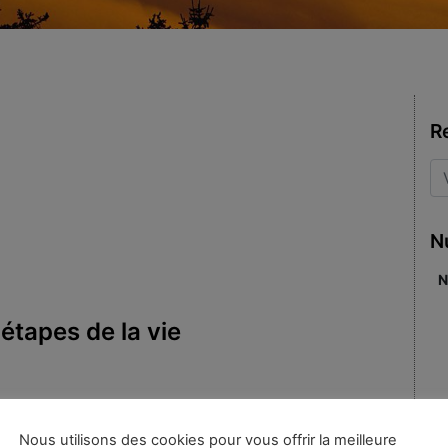
R
N
N
étapes de la vie
Gabriel
|
Mots-clés :
caste
,
Nous utilisons des cookies pour vous offrir la meilleure