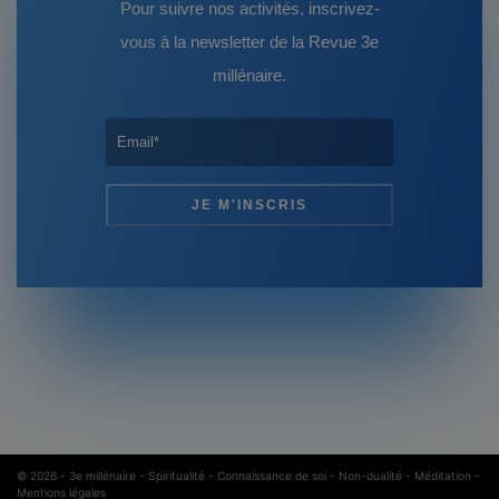
Pour suivre nos activités, inscrivez-
vous à la newsletter de la Revue 3e
millénaire.
© 2026 -
3e millénaire - Spiritualité - Connaissance de soi - Non-dualité - Méditation
-
Mentions légales