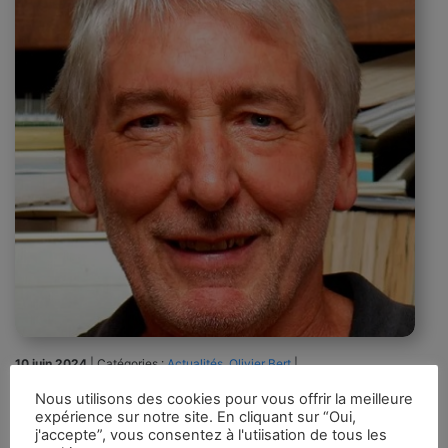
10 juin 2024
|
Catégories :
Actualités
,
Olivier Bert
|
Mots-clés :
Censure
,
COVID-19
,
Différend
,
Jean-
Nous utilisons des cookies pour vous offrir la meilleure
François Lyotard
expérience sur notre site. En cliquant sur “Oui,
j'accepte”, vous consentez à l'utiisation de tous les
Traduction libre 29 mai 2024 Le philosophe français Jean-François