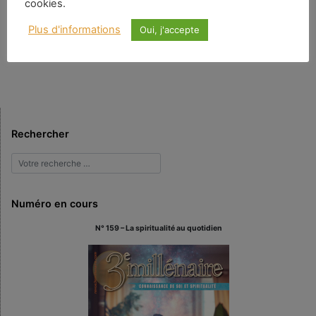
cookies.
Lyotard, qui a apporté des idées philosophiques importantes dans diverses
sous-disciplines philosophiques, considérait son livre, Le Différend (publié
Plus d'informations
Oui, j'accepte
initialement en 1983), comme son œuvre la plus importante, et ce à juste
titre. C’est un texte solidement argumenté qui décrit les conditions dans
lesquelles on peut se trouver […]
Rechercher
Numéro en cours
N° 159 – La spiritualité au quotidien