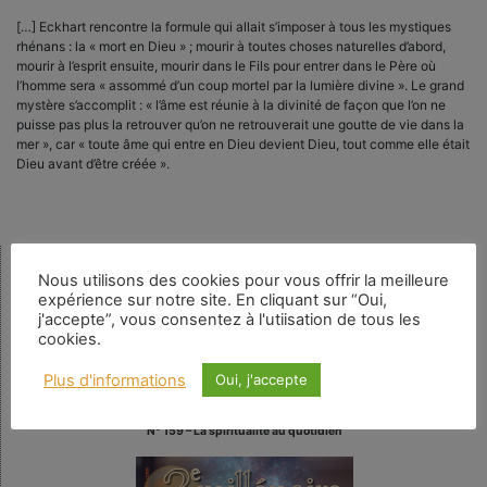
[…] Eckhart rencontre la formule qui allait s’imposer à tous les mystiques
rhénans : la « mort en Dieu » ; mourir à toutes choses naturelles d’abord,
mourir à l’esprit ensuite, mourir dans le Fils pour entrer dans le Père où
l’homme sera « assommé d’un coup mortel par la lumière divine ». Le grand
mystère s’accomplit : « l’âme est réunie à la divinité de façon que l’on ne
puisse pas plus la retrouver qu’on ne retrouverait une goutte de vie dans la
mer », car « toute âme qui entre en Dieu devient Dieu, tout comme elle était
Dieu avant d’être créée ».
Nous utilisons des cookies pour vous offrir la meilleure
Rechercher
expérience sur notre site. En cliquant sur “Oui,
j'accepte”, vous consentez à l'utiisation de tous les
cookies.
Plus d'informations
Oui, j'accepte
Numéro en cours
N° 159 – La spiritualité au quotidien