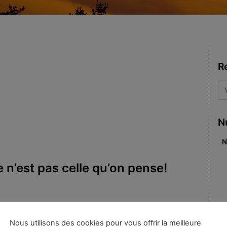
R
N
N
e n’est pas celle qu’on pense!
ots-clés :
Eckhart
,
Erigène
,
Nous utilisons des cookies pour vous offrir la meilleure