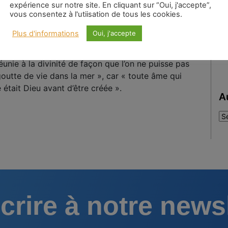
expérience sur notre site. En cliquant sur “Oui, j'accepte”,
vous consentez à l'utiisation de tous les cookies.
s’imposer à tous les mystiques rhénans : la « mort en
Plus d'informations
Oui, j'accepte
abord, mourir à l’esprit ensuite, mourir dans le Fils
 assommé d’un coup mortel par la lumière divine ».
éunie à la divinité de façon que l’on ne puisse pas
goutte de vie dans la mer », car « toute âme qui
était Dieu avant d’être créée ».
A
Au
:
crire à notre news