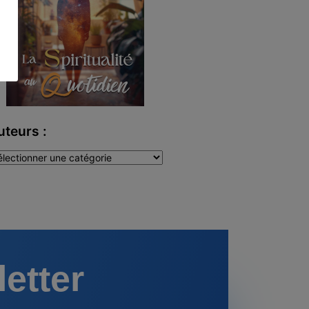
uteurs :
teurs
letter