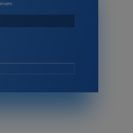
énaire.