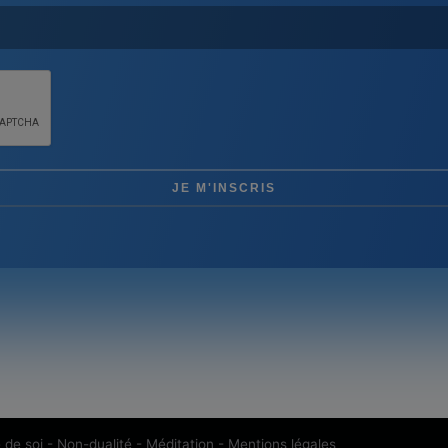
e de soi - Non-dualité - Méditation
-
Mentions légales