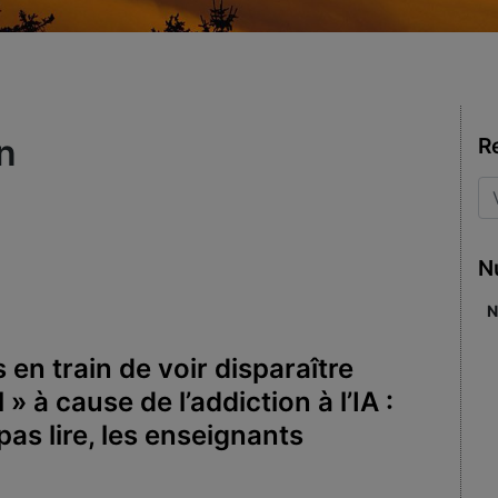
n
R
N
N
n train de voir disparaître
 » à cause de l’addiction à l’IA :
as lire, les enseignants