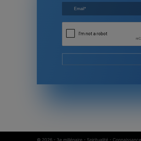
© 2026 -
3e millénaire - Spiritualité - Connaissanc