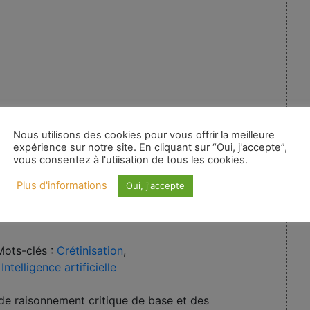
A
Nous utilisons des cookies pour vous offrir la meilleure
expérience sur notre site. En cliquant sur “Oui, j'accepte”,
Au
vous consentez à l'utiisation de tous les cookies.
:
Plus d'informations
Oui, j'accepte
Mots-clés :
Crétinisation
,
,
Intelligence artificielle
 de raisonnement critique de base et des