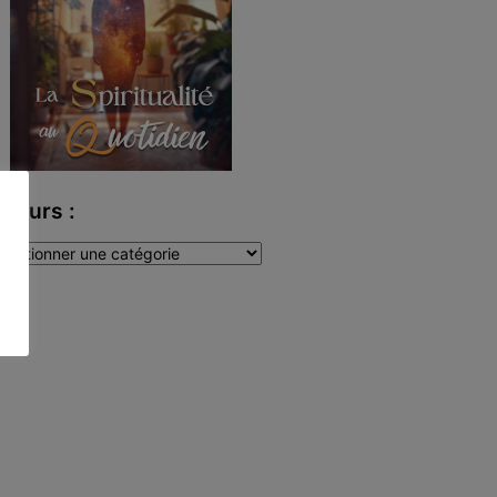
uteurs :
teurs