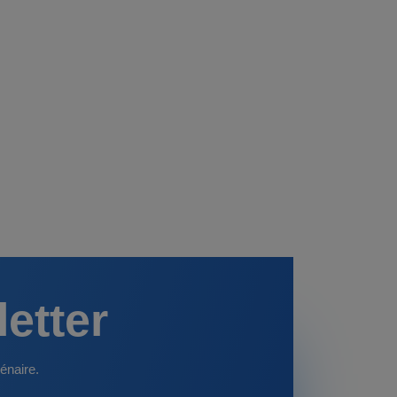
letter
énaire.