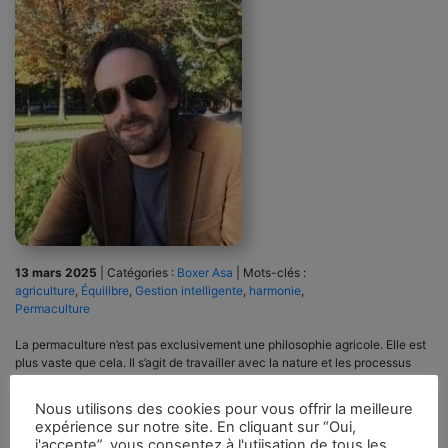
13 mars 2025
|
Catégories :
Boxer Asa
|
Mots-clés :
agriculture
,
Équilibre
,
Gestion intelligente
,
harmonie
,
Permaculture
La permaculture n’est pas exclusivement une philosophie agricole. Elle est
plus vaste que cela. Il s’agit de travailler avec la nature et les processus
naturels plutôt que contre eux. Elle s’applique donc aussi bien à la
construction de maisons qu’à l’aménagement paysager et à la planification
Nous utilisons des cookies pour vous offrir la meilleure
communautaire. Toute solution à la vie humaine qui observe
expérience sur notre site. En cliquant sur “Oui,
l’environnement naturel et exploite intelligemment les flux et services
j'accepte”, vous consentez à l'utiisation de tous les