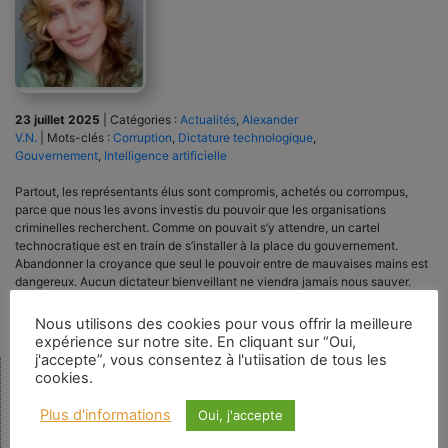
23 juillet 2025
|
Catégories :
Actualités
,
Alexander
V.N.
|
Mots-clés :
Corruption
,
Dictature technologique
,
Gouvernement
,
Intelligence artificielle
Partout, les représentants élus sont compromis, achetés ou corrompus,
parce que nous les avons investis du pouvoir que les organisations
criminelles recherchent. Comme on pouvait s’y attendre, un cartel
technocratique est en train de s’installer à la place du gouvernement.
Abandonner la croyance que seul le pouvoir entre de mauvaises mains est
dangereux. Aucun dictateur bienveillant ne viendra jamais nous sauver.
Nous utilisons des cookies pour vous offrir la meilleure
expérience sur notre site. En cliquant sur “Oui,
j'accepte”, vous consentez à l'utiisation de tous les
cookies.
Rechercher
Plus d'informations
Oui, j'accepte