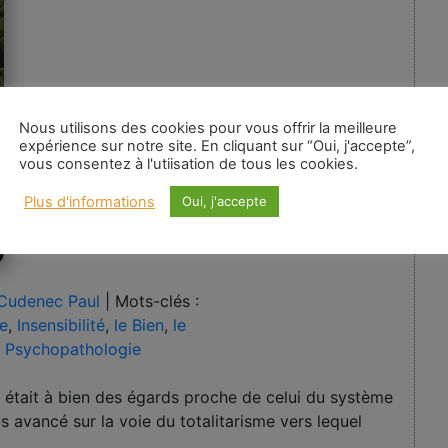
Nous utilisons des cookies pour vous offrir la meilleure
expérience sur notre site. En cliquant sur “Oui, j'accepte”,
vous consentez à l'utiisation de tous les cookies.
A
Plus d'informations
Oui, j'accepte
Au
:
Cudenec Paul
|
Mots-clés :
re
,
Insensibilité
,
le Bien
,
le
,
Psychopathologie
tait à bien des égards proche de celui du système
lus avancé sur la voie du totalitarisme vers lequel