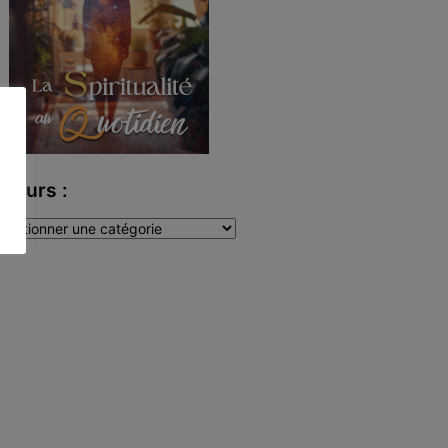
uteurs :
teurs