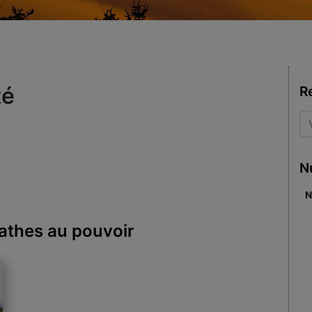
té
R
N
N
athes au pouvoir