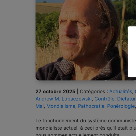
27 octobre 2025
|
Catégories :
Actualités
,
Andrew M. Lobaczewski
,
Contrôle
,
Dictatu
Mal
,
Mondialisme
,
Pathocratie
,
Ponérologie
Le fonctionnement du système communiste é
mondialiste actuel, à ceci près qu’il était p
nous sommes actuellement conduits.