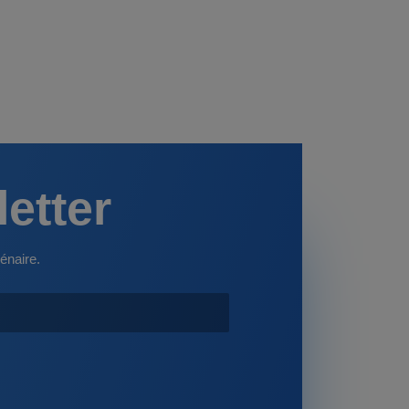
letter
énaire.