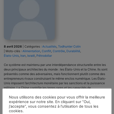
8 avril 2026
|
Catégories :
Actualités
,
Todhunter Colin
|
Mots-clés :
Alimentation
,
Conflit
,
Contrôle
,
Durabilité
,
États-Unis
,
Iran
,
Israël
,
Pétrodollar
Ce système est maintenu par une interdépendance structurelle entre les
deux principaux architectes du monde : les États-Unis et la Chine. Ils sont
présentés comme des adversaires, mais fonctionnent plutôt comme des
entrepreneurs rivaux construisant le même enclos numérique. Les États-
Unis imposent l’architecture monétaire par les sanctions et la puissance
militaire. La Chine contrôle les terres rares et les capacités de
transformation nécessaires aux drones, capteurs et infrastructures
intelligentes qui définissent la prochaine phase de gouvernance
Nous utilisons des cookies pour vous offrir la meilleure
technocratique.
expérience sur notre site. En cliquant sur “Oui,
j'accepte”, vous consentez à l'utiisation de tous les
cookies.