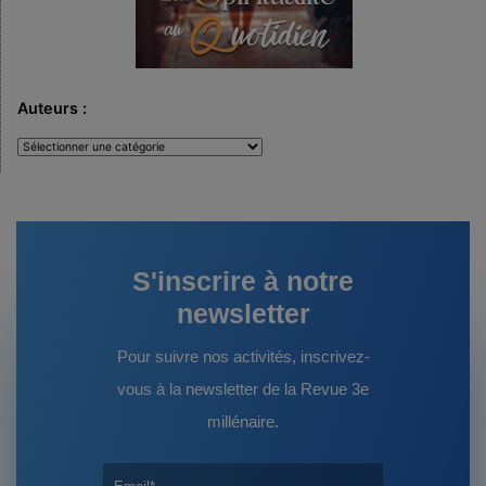
Auteurs :
Auteurs
:
S'inscrire à notre
newsletter
Pour suivre nos activités, inscrivez-
vous à la newsletter de la Revue 3e
millénaire.