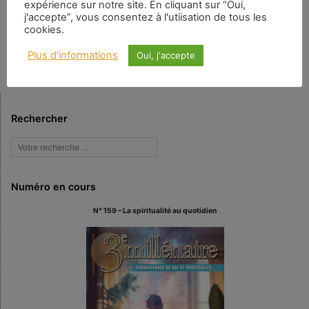
expérience sur notre site. En cliquant sur “Oui,
précédent, j’ai parlé de l’émergence d’un état connu sous le nom de
j'accepte”, vous consentez à l'utiisation de tous les
« nihilisme » dans la culture et la société modernes, caractérisé par une
cookies.
prise de conscience que les choses, les relations, les institutions, etc. n’ont
pas la valeur et la signification évidentes qu’elles semblaient […]
Plus d'informations
Oui, j'accepte
Rechercher
Numéro en cours
N° 159 – La spiritualité au quotidien