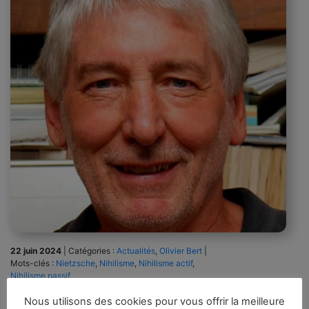
22 juin 2024
|
Catégories :
Actualités
,
Olivier Bert
|
Mots-clés :
Nietzsche
,
Nihilisme
,
Nihilisme actif
,
Nihilisme passif
Nous utilisons des cookies pour vous offrir la meilleure
Traduction libre 16 juin 2024 On se souviendra que dans mon billet