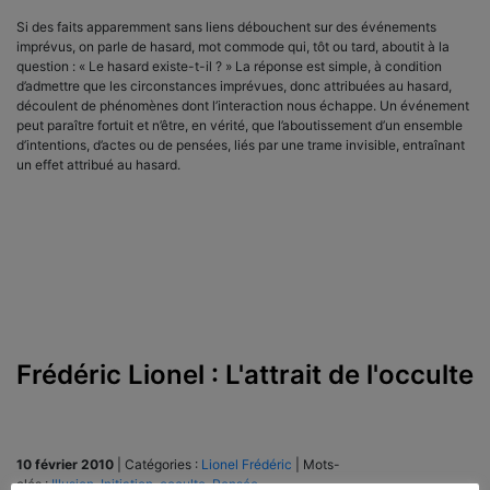
Si des faits apparemment sans liens débouchent sur des événements
imprévus, on parle de hasard, mot commode qui, tôt ou tard, aboutit à la
question : « Le hasard existe-t-il ? » La réponse est simple, à condition
d’admettre que les circonstances imprévues, donc attribuées au hasard,
découlent de phénomènes dont l’interaction nous échappe. Un événement
peut paraître fortuit et n’être, en vérité, que l’aboutissement d’un ensemble
d’intentions, d’actes ou de pensées, liés par une trame invisible, entraînant
un effet attribué au hasard.
Frédéric Lionel : L'attrait de l'occulte
10 février 2010
|
Catégories :
Lionel Frédéric
|
Mots-
clés :
Illusion
,
Initiation
,
occulte
,
Pensée