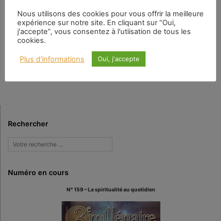
Nous utilisons des cookies pour vous offrir la meilleure
Un maître Zen un jour déclara : « Si le fait de prendre la position du lotus
expérience sur notre site. En cliquant sur “Oui,
suffisait pour gravir le sentier, toutes les grenouilles seraient des Bouddha.
j'accepte”, vous consentez à l'utiisation de tous les
» Pour déceler le pourquoi de sa propre insatisfaction et le mécanisme de
cookies.
la pensée qui conduit à l’illusion, barrière sur le chemin de l’initiation, il faut
être vigilant. Seule la vigilance dégage la voie de la Connaissance, et
Plus d'informations
Oui, j'accepte
seule la Connaissance est initiation aux choses de la Vie et détermine des
actions qu’inspire la Sagesse.
Rechercher
Numéro en cours
N° 159 – La spiritualité au quotidien