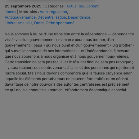
25 septembre 2025
|
Catégories :
Actualités
,
Corbett
James
|
Mots-clés :
Auto-régulation
,
Autogouvernance
,
Décentralisation
,
Dépendance
,
Libéralisme
,
lois
,
Ordre
,
Ordre spontanné
Nous sommes à l’aube d’une transition entre la dépendance — dépendance
vis-à-vis d’un gouvernement « maman » pour nous torcher, d’un
gouvernement « papa » qui nous punit et d’un gouvernement « Big Brother »
qui surveille chacune de nos interactions — et l’indépendance, à mesure
que nous apprenons à nous organiser et à nous gouverner nous-mêmes.
Cette transition ne sera pas facile, et le résultat final ne sera pas utopique ;
il y aura toujours des contrevenants à la loi et des personnes qui rejetteront
l’ordre social. Mais nous devons comprendre que la fausse croyance selon
laquelle les éléments perturbateurs ne peuvent être traités qu’en cédant
davantage de notre pouvoir à des autorités centralisées est précisément
ce qui nous a conduits au bord de l’effondrement économique et social.