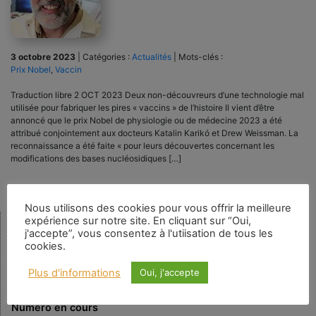
3 octobre 2023
|
Catégories :
Actualités
|
Mots-clés :
Prix Nobel
,
Vaccin
Traduction libre 2 OCT 2023 Deux non-découvreurs d’une technologie mal
utilisée pour fabriquer les pires « vaccins » de l’histoire Il vient d’être
annoncé que le prix Nobel de physiologie ou de médecine 2023 a été
attribué conjointement aux docteurs Katalin Karikó et Drew Weissman. La
reconnaissance a été faite « pour leurs découvertes concernant les
modifications des bases nucléosidiques […]
Nous utilisons des cookies pour vous offrir la meilleure
expérience sur notre site. En cliquant sur “Oui,
j'accepte”, vous consentez à l'utiisation de tous les
Rechercher
cookies.
Plus d'informations
Oui, j'accepte
Numéro en cours