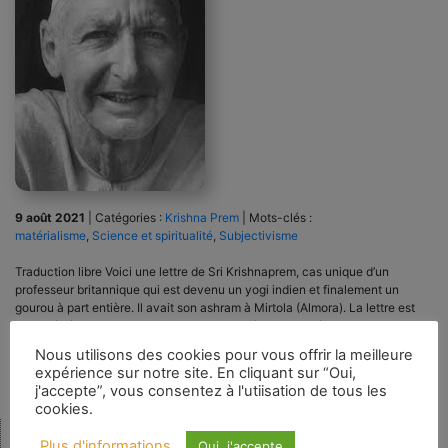
9 août 2021
|
Catégories :
Krishna Prem
|
Mots-clés :
matérialisme
,
Science et spiritualité
,
Subjectivisme
Traduction libre Voici une lettre de Sri Krishnaprem, cas unique d’un
professeur britannique qui est devenu un yogi indien et finalement un
gourou à part entière. Il avait son ashram à Mirtola (Almora). La lettre est
adressée à Dilip Kumar Roy, un chanteur dévotionnel, écrivain et disciple
de Sri Aurobindo. 28 janvier 1932 Mon cher […]
Nous utilisons des cookies pour vous offrir la meilleure
expérience sur notre site. En cliquant sur “Oui,
j'accepte”, vous consentez à l'utiisation de tous les
cookies.
Plus d'informations
Oui, j'accepte