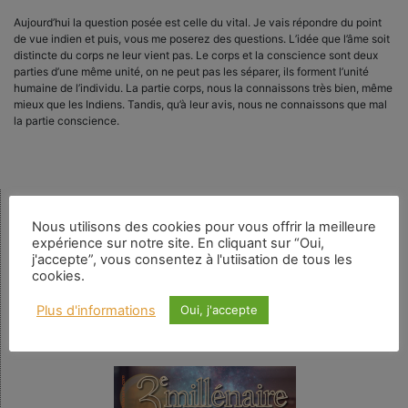
Aujourd’hui la question posée est celle du vital. Je vais répondre du point
de vue indien et puis, vous me poserez des questions. L’idée que l’âme soit
distincte du corps ne leur vient pas. Le corps et la conscience sont deux
parties d’une même unité, on ne peut pas les séparer, ils forment l’unité
humaine de l’individu. La partie corps, nous la connaissons très bien, même
mieux que les Indiens. Tandis, qu’à leur avis, nous ne connaissons que mal
la partie conscience.
Rechercher
Nous utilisons des cookies pour vous offrir la meilleure
expérience sur notre site. En cliquant sur “Oui,
j'accepte”, vous consentez à l'utiisation de tous les
cookies.
Plus d'informations
Oui, j'accepte
Numéro en cours
N° 159 – La spiritualité au quotidien