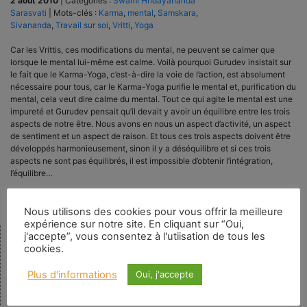
2 août 2010
|
Catégories :
Swami Hridayananda
Sarasvati
|
Mots-clés :
Karma
,
mental
,
Samskara
,
Sivananda
,
Travail sur soi
,
Vritti
,
Yoga
Car les Vrittis, ces modifications du mental, ne peuvent se calmer que
lorsque le mental lui-même est calme. Voilà pourquoi Gurudev insistait sur
le fait que le Karma-Yoga, c’est-à-dire la voie de l’action, est absolument
nécessaire pour tous, car le Karma-Yoga purifie le mental et, purification du
mental, cela veut dire calme du mental. Tout ce qui agite le mental est une
impureté et Gurudev pensait qu’il devait y avoir un équilibre entre les trois
aspects de notre être. Nous avons en nous un aspect d’activité, un aspect
de sentiment et un aspect de raison. Et tous ces trois aspects doivent être
développés harmonieusement, sinon il y a déséquilibre et si ces trois
aspects ne sont pas équilibrés, il est impossible d’obtenir l’intégration,
l’équilibre…
Nous utilisons des cookies pour vous offrir la meilleure
expérience sur notre site. En cliquant sur “Oui,
j'accepte”, vous consentez à l'utiisation de tous les
cookies.
Rechercher
Plus d'informations
Oui, j'accepte