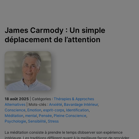
James Carmody : Un simple
déplacement de l’attention
18 août 2025
|
Catégories :
Thérapies & Approches
Alternatives
|
Mots-clés :
Anxiété
,
Bavardage Intérieur
,
Conscience
,
Emotion
,
esprit-corps
,
Identification
,
Méditation
,
mental
,
Pensée
,
Pleine Conscience
,
Psychologie
,
Sensibilité
,
Stress
La méditation consiste à prendre le temps d’observer son expérience
intérieure. Les traditions diffèrent quant à la meilleure façon de procéder,