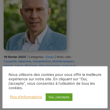
19 février 2025
|
Catégories :
Essais
|
Mots-clés :
Causalité
,
Idéalisme
,
Interprétation
,
Mathématiques
,
mental
,
nature
,
Réalisme
,
réductionnisme
,
science et
société
,
Sciences Humaines
,
Sciences Naturelles
Nous utilisons des cookies pour vous offrir la meilleure
expérience sur notre site. En cliquant sur “Oui,
Gordon Gillespie est actuaire, gestionnaire de risques quantitatifs et
j'accepte”, vous consentez à l'utiisation de tous les
scientifique des données. Il est titulaire d’un doctorat en philosophie et est
cookies.
l’auteur de l’ouvrage en langue allemande L’Oracle des nombres : une brève
philosophie des mathématiques (2023). Il vit à Rüdesheim, en Allemagne.
Plus d'informations
___________ Afin de combler le fossé béant entre les sciences humaines et
Oui, j'accepte
les […]