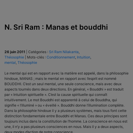
N. Sri Ram : Manas et bouddhi
26 juin 2011
|
Catégories :
Sri Ram Nilakanta
,
Théosophie
|
Mots-clés :
Conditionnement
,
Intuition
,
mental
,
Théosophie
Le mental qui est en rapport avec la matière est appelé, dans la philosophie
hindoue, MANAS ; mais le mental en rapport avec l’esprit est nommé
BOUDDHI. C’est un seul mental, une seule conscience, mais avec deux
aspects tournés dans deux directions. En général, « Bouddhi » est traduit
par « Intuition spirituelle ». C’est la cause spirituelle qui connaît
intuitivement. Le mot Bouddhi est apparenté à celui de Bouddha, qui
signifie « l’illuminé » ou « éveillé ». Bouddhi donne l’illumination complète.
Dans la philosophie hindoue il y a plusieurs systèmes, mais tous font cette
distinction fondamentale entre Bouddhi et Manas. Ces deux principes sont
toujours inclus dans la constitution de l’homme. La conscience en nous est
une, il n’y a pas plusieurs consciences en nous. Mais il y a deux aspects,
deux modes d’action de notre conscience.