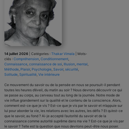
14 juillet 2026
|
Catégories :
Thakar Vimala
|
Mots-
clés :
Compréhension
,
Conditionnement
,
Connaissance
,
connaissance de soi
,
Illusion
,
mental
,
Méthode
,
Plaisir
,
Psychologie
,
Savoir
,
sécurité
,
Solitude
,
Spiritualité
,
Vie intérieure
Ce mouvement du savoir ou de la pensée en nous se poursuit-il pendant
toutes les heures d’éveil, du matin au soir ? Nous devrons découvrir ce qui
se passe au corps, au cerveau tout au long de la journée. Notre mode de
vie influe grandement sur la qualité et le contenu de la conscience. Alors,
comment est-ce que je vis ? Est-ce que je vis par le savoir et m’appuie sur
lui pour aborder la vie, les relations avec les autres, les défis ? Et qu’est-ce
que le savoir, au fond ? Ai-je accepté l’autorité du savoir et de la
connaissance comme autorité suprême dans ma vie ? Est-ce que je vis par
le savoir ? Telle est la question que nous devrions peut-être nous poser.