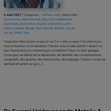
5 août 2021
|
Catégories :
Tollifson Joan
|
Mots-clés :
Conscience
,
déterminisme
,
Ego
,
Eveil
,
Expérience
psychique
,
illumination
,
Illusion
,
Libération
,
Libre-
arbitre
,
mental
,
Mirage
,
Non-dualité
,
Réalité
,
Travail
sur soi
,
Unité
,
Vide
Traduction libre Qu’est-ce que la vie ? A-t-elle un sens ? Où cherchons-
nous le bonheur ou la libération ? Avons-nous le libre arbitre ? Qu’est-ce
que l’illumination et comment puis-je l’obtenir ? Peut-on faire quelque
chose pour se libérer de la dépression, de l’anxiété, des comportements
compulsifs, des guerres, des holocaustes, des préjugés ? Qu’est-ce qui est
spirituel (et qu’est-ce qui […]