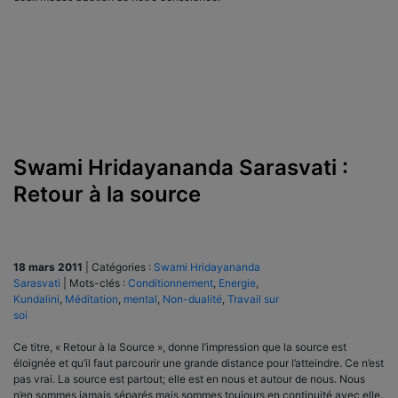
Swami Hridayananda Sarasvati :
Retour à la source
18 mars 2011
|
Catégories :
Swami Hridayananda
Sarasvati
|
Mots-clés :
Conditionnement
,
Energie
,
Kundalini
,
Méditation
,
mental
,
Non-dualité
,
Travail sur
soi
Ce titre, « Retour à la Source », donne l’impression que la source est
éloignée et qu’il faut parcourir une grande distance pour l’atteindre. Ce n’est
pas vrai. La source est partout; elle est en nous et autour de nous. Nous
n’en sommes jamais séparés mais sommes toujours en continuité avec elle.