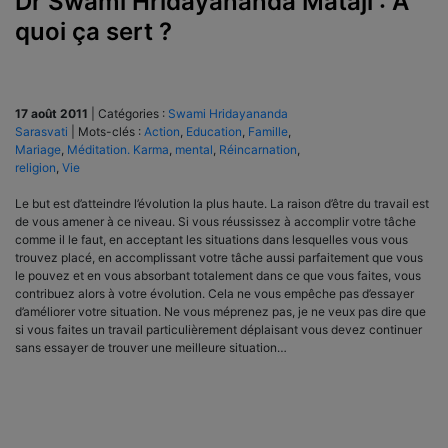
Dr Swami Hridayananda Mataji : A
quoi ça sert ?
17 août 2011
|
Catégories :
Swami Hridayananda
Sarasvati
|
Mots-clés :
Action
,
Education
,
Famille
,
Mariage
,
Méditation. Karma
,
mental
,
Réincarnation
,
religion
,
Vie
Le but est d’atteindre l’évolution la plus haute. La raison d’être du travail est
de vous amener à ce niveau. Si vous réussissez à accomplir votre tâche
comme il le faut, en acceptant les situations dans lesquelles vous vous
trouvez placé, en accomplissant votre tâche aussi parfaitement que vous
le pouvez et en vous absorbant totalement dans ce que vous faites, vous
contribuez alors à votre évolution. Cela ne vous empêche pas d’essayer
d’améliorer votre situation. Ne vous méprenez pas, je ne veux pas dire que
si vous faites un travail particulièrement déplaisant vous devez continuer
sans essayer de trouver une meilleure situation…