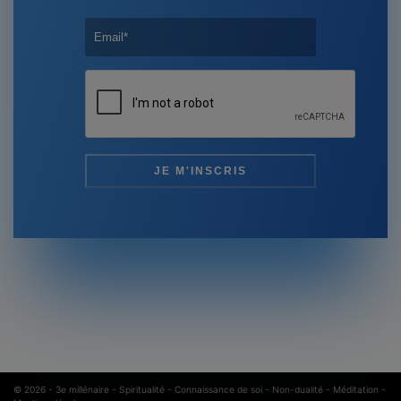
© 2026 -
3e millénaire - Spiritualité - Connaissance de soi - Non-dualité - Méditation
-