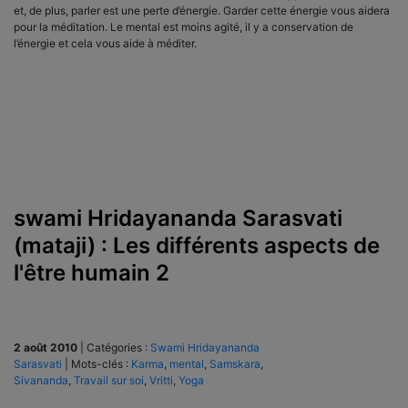
et, de plus, parler est une perte d’énergie. Garder cette énergie vous aidera
pour la méditation. Le mental est moins agité, il y a conservation de
l’énergie et cela vous aide à méditer.
swami Hridayananda Sarasvati
(mataji) : Les différents aspects de
l'être humain 2
2 août 2010
|
Catégories :
Swami Hridayananda
Sarasvati
|
Mots-clés :
Karma
,
mental
,
Samskara
,
Sivananda
,
Travail sur soi
,
Vritti
,
Yoga