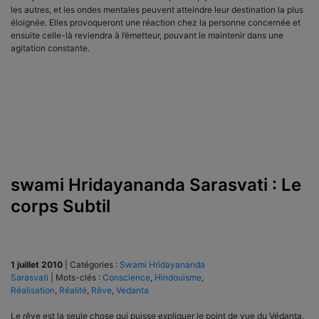
les autres, et les ondes mentales peuvent atteindre leur destination la plus
éloignée. Elles provoqueront une réaction chez la personne concernée et
ensuite celle-là reviendra à l’émetteur, pouvant le maintenir dans une
agitation constante.
swami Hridayananda Sarasvati : Le
corps Subtil
1 juillet 2010
|
Catégories :
Swami Hridayananda
Sarasvati
|
Mots-clés :
Conscience
,
Hindouisme
,
Réalisation
,
Réalité
,
Rêve
,
Vedanta
Le rêve est la seule chose qui puisse expliquer le point de vue du Védanta,