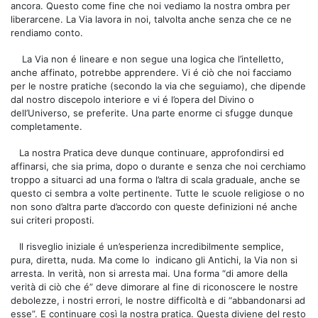
ancora. Questo come fine che noi vediamo la nostra ombra per
liberarcene. La Via lavora in noi, talvolta anche senza che ce ne
rendiamo conto.
La Via non é lineare e non segue una logica che l’intelletto,
anche affinato, potrebbe apprendere. Vi é ciò che noi facciamo
per le nostre pratiche (secondo la via che seguiamo), che dipende
dal nostro discepolo interiore e vi é l’opera del Divino o
dell’Universo, se preferite. Una parte enorme ci sfugge dunque
completamente.
La nostra Pratica deve dunque continuare, approfondirsi ed
affinarsi, che sia prima, dopo o durante e senza che noi cerchiamo
troppo a situarci ad una forma o l’altra di scala graduale, anche se
questo ci sembra a volte pertinente. Tutte le scuole religiose o no
non sono d’altra parte d’accordo con queste definizioni né anche
sui criteri proposti.
Il risveglio iniziale é un’esperienza incredibilmente semplice,
pura, diretta, nuda. Ma come lo
indicano gli Antichi, la Via non si
arresta. In verità, non si arresta mai. Una forma “di amore della
verità di ciò che é” deve dimorare al fine di riconoscere le nostre
debolezze, i nostri errori, le nostre difficoltà e di “abbandonarsi ad
esse”. E continuare così la nostra pratica. Questa diviene del resto