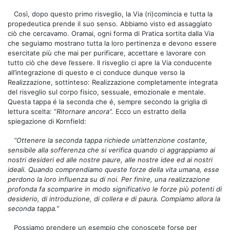
Così, dopo questo primo risveglio, la Via (ri)comincia e tutta la
propedeutica prende il suo senso. Abbiamo visto ed assaggiato
ciò che cercavamo. Oramai, ogni forma di Pratica sortita dalla Via
che seguiamo mostrano tutta la loro pertinenza e devono essere
esercitate più che mai per purificare, accettare e lavorare con
tutto ciò che deve l’essere. Il risveglio ci apre la Via conducente
all’integrazione di questo e ci conduce dunque verso la
Realizzazione, sottinteso: Realizzazione completamente integrata
del risveglio sul corpo fisico, sessuale, emozionale e mentale.
Questa tappa é la seconda che é, sempre secondo la griglia di
lettura scelta: “
Ritornare ancora”.
Ecco un estratto della
spiegazione di Kornfield:
“Ottenere la seconda tappa richiede un’attenzione costante,
sensibile alla sofferenza che si verifica quando ci aggrappiamo ai
nostri desideri ed alle nostre paure, alle nostre idee ed ai nostri
ideali. Quando comprendiamo queste forze della vita umana, esse
perdono la loro influenza su di noi. Per finire, una realizzazione
profonda fa scomparire in modo significativo le forze più potenti di
desiderio, di introduzione, di collera e di paura. Compiamo allora la
seconda tappa.”
Possiamo prendere un esempio che conoscete forse per