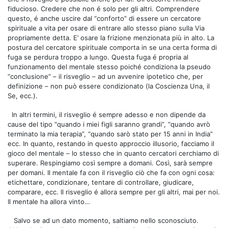
fiducioso. Credere che non é solo per gli altri. Comprendere
questo, é anche uscire dal “conforto” di essere un cercatore
spirituale a vita per osare di entrare allo stesso piano sulla Via
propriamente detta. E’ osare la frizione menzionata più in alto. La
postura del cercatore spirituale comporta in se una certa forma di
fuga se perdura troppo a lungo. Questa fuga é propria al
funzionamento del mentale stesso poiché condiziona la pseudo
“conclusione” – il risveglio – ad un avvenire ipotetico che, per
definizione – non può essere condizionato (la Coscienza Una, il
Se, ecc.).
In altri termini, il risveglio é sempre adesso e non dipende da
cause del tipo “quando i miei figli saranno grandi”, “quando avrò
terminato la mia terapia”, “quando sarò stato per 15 anni in India”
ecc. In quanto, restando in questo approccio illusorio, facciamo il
gioco del mentale – lo stesso che in quanto cercatori cerchiamo di
superare. Respingiamo così sempre a domani. Così, sarà sempre
per domani. Il mentale fa con il risveglio ciò che fa con ogni cosa:
etichettare, condizionare, tentare di controllare, giudicare,
comparare, ecc. Il risveglio é allora sempre per gli altri, mai per noi.
Il mentale ha allora vinto…
Salvo se ad un dato momento, saltiamo nello sconosciuto.