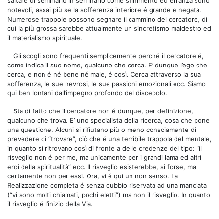
saltare di seminario in seminario come sfinimento ed erranza sono
notevoli, assai più se la sofferenza interiore é grande e negata.
Numerose trappole possono segnare il cammino del cercatore, di
cui la più grossa sarebbe attualmente un sincretismo maldestro ed
il materialismo spirituale.
Gli scogli sono frequenti semplicemente perché il cercatore é,
come indica il suo nome, qualcuno che cerca. E’ dunque l’ego che
cerca, e non é né bene né male, é così. Cerca attraverso la sua
sofferenza, le sue nevrosi, le sue passioni emozionali ecc. Siamo
qui ben lontani dall’impegno profondo del discepolo.
Sta di fatto che il cercatore non é dunque, per definizione,
qualcuno che trova. E’ uno specialista della ricerca, cosa che pone
una questione. Alcuni si rifiutano più o meno consciamente di
prevedere di “trovare”, ciò che é una terribile trappola del mentale,
in quanto si ritrovano così di fronte a delle credenze del tipo: “il
risveglio non é per me, ma unicamente per i grandi lama ed altri
eroi della spiritualità” ecc. Il risveglio esisterebbe, si forse, ma
certamente non per essi. Ora, vi é qui un non senso. La
Realizzazione completa é senza dubbio riservata ad una manciata
(“vi sono molti chiamati, pochi eletti”) ma non il risveglio. In quanto
il risveglio é l’inizio della Via.