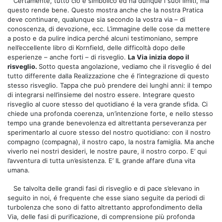
Certamente, tutto ciò é simbolico ed ha dunque i suoi limiti, ma
questo rende bene. Questo mostra anche che la nostra Pratica
deve continuare, qualunque sia secondo la vostra via – di
conoscenza, di devozione, ecc. L’immagine delle cose da mettere
a posto e da pulire indica perché alcuni testimoniano, sempre
nell’eccellente libro di Kornfield, delle difficoltà dopo delle
esperienze – anche forti – di risveglio.
La Via inizia dopo il
risveglio.
Sotto questa angolazione, vediamo che il risveglio é del
tutto differente dalla Realizzazione che é l’integrazione di questo
stesso risveglio. Tappa che può prendere dei lunghi anni: il tempo
di integrarsi nell’insieme del nostro essere. Integrare questo
risveglio al cuore stesso del quotidiano é la vera grande sfida. Ci
chiede una profonda coerenza, un’intenzione forte, e nello stesso
tempo una grande benevolenza ed altrettanta perseveranza per
sperimentarlo al cuore stesso del nostro quotidiano: con il nostro
compagno (compagna), il nostro capo, la nostra famiglia. Ma anche
viverlo nei nostri desideri, le nostre paure, il nostro corpo. E’ qui
l’avventura di tutta un’esistenza. E’ IL grande affare d’una vita
umana.
Se talvolta delle grandi fasi di risveglio e di pace s’elevano in
seguito in noi, é frequente che esse siano seguite da periodi di
turbolenza che sono di fatto altrettanto approfondimento della
Via, delle fasi di purificazione, di comprensione più profonda