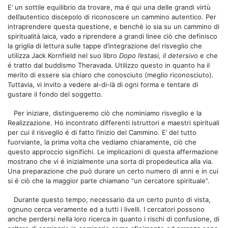
E’ un sottile equilibrio da trovare, ma é qui una delle grandi virtù
dell’autentico discepolo di riconoscere un cammino autentico. Per
intraprendere questa questione, e benché io sia su un cammino di
spiritualità laica, vado a riprendere a grandi linee ciò che definisco
la griglia di lettura sulle tappe d’integrazione del risveglio che
utilizza Jack Kornfield nel suo libro
Dopo l’estasi, il detersivo
e che
é tratto dal buddismo Theravada. Utilizzo questo in quanto ha il
merito di essere sia chiaro che conosciuto (meglio riconosciuto).
Tuttavia, vi invito a vedere al-di-là di ogni forma e tentare di
gustare il fondo del soggetto.
Per iniziare, distingueremo ciò che nominiamo risveglio e la
Realizzazione. Ho incontrato differenti istruttori e maestri spirituali
per cui il risveglio é di fatto l’inizio del Cammino. E’ del tutto
fuorviante, la prima volta che vediamo chiaramente, ciò che
questo approccio significhi. Le implicazioni di questa affermazione
mostrano che vi é inizialmente una sorta di propedeutica alla via.
Una preparazione che può durare un certo numero di anni e in cui
si é ciò che la maggior parte chiamano “un cercatore spirituale”.
Durante questo tempo, necessario da un certo punto di vista,
ognuno cerca veramente ed a tutti i livelli. I cercatori possono
anche perdersi nella loro ricerca in quanto i rischi di confusione, di