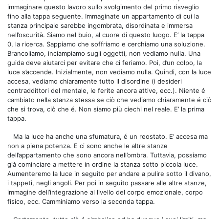
immaginare questo lavoro sullo svolgimento del primo risveglio
fino alla tappa seguente. Immaginate un appartamento di cui la
stanza principale sarebbe ingombrata, disordinata e immersa
nell’oscurità. Siamo nel buio, al cuore di questo luogo. E’ la tappa
0, la ricerca. Sappiamo che soffriamo e cerchiamo una soluzione.
Brancoliamo, inciampiamo sugli oggetti, non vediamo nulla. Una
guida deve aiutarci per evitare che ci feriamo. Poi, d’un colpo, la
luce s’accende. Inizialmente, non vediamo nulla. Quindi, con la luce
accesa, vediamo chiaramente tutto il disordine (i desideri
contraddittori del mentale, le ferite ancora attive, ecc.). Niente é
cambiato nella stanza stessa se ciò che vediamo chiaramente é ciò
che si trova, ciò che é. Non siamo più ciechi nel reale. E’ la prima
tappa.
Ma la luce ha anche una sfumatura, é un reostato. E’ accesa ma
non a piena potenza. E ci sono anche le altre stanze
dell’appartamento che sono ancora nell’ombra. Tuttavia, possiamo
già cominciare a mettere in ordine la stanza sotto piccola luce.
Aumenteremo la luce in seguito per andare a pulire sotto il divano,
i tappeti, negli angoli. Per poi in seguito passare alle altre stanze,
immagine dell’integrazione al livello del corpo emozionale, corpo
fisico, ecc. Camminiamo verso la seconda tappa.