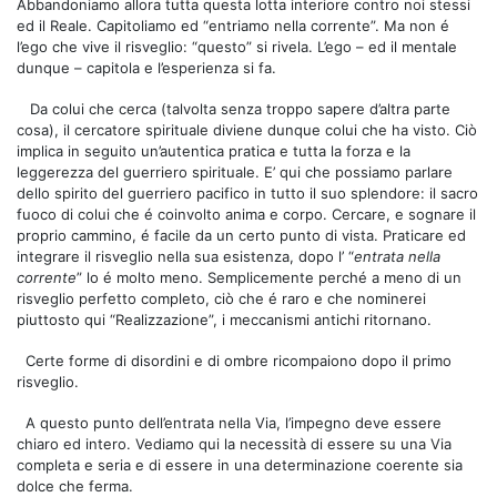
Abbandoniamo allora tutta questa lotta interiore contro noi stessi
ed il Reale. Capitoliamo ed “entriamo nella corrente”. Ma non é
l’ego che vive il risveglio: “questo” si rivela. L’ego – ed il mentale
dunque – capitola e l’esperienza si fa.
Da colui che cerca (talvolta senza troppo sapere d’altra parte
cosa), il cercatore spirituale diviene dunque colui che ha visto. Ciò
implica in seguito un’autentica pratica e tutta la forza e la
leggerezza del guerriero spirituale. E’ qui che possiamo parlare
dello spirito del guerriero pacifico in tutto il suo splendore: il sacro
fuoco di colui che é coinvolto anima e corpo. Cercare, e sognare il
proprio cammino, é facile da un certo punto di vista. Praticare ed
integrare il risveglio nella sua esistenza, dopo l’ “
entrata nella
corrente
” lo é molto meno. Semplicemente perché a meno di un
risveglio perfetto completo, ciò che é raro e che nominerei
piuttosto qui “Realizzazione”, i meccanismi antichi ritornano.
Certe forme di disordini e di ombre ricompaiono dopo il primo
risveglio.
A questo punto dell’entrata nella Via, l’impegno deve essere
chiaro ed intero. Vediamo qui la necessità di essere su una Via
completa e seria e di essere in una determinazione coerente sia
dolce che ferma.