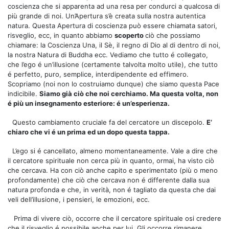
coscienza che si apparenta ad una resa per condurci a qualcosa di
più grande di noi. Un’Apertura s’è creata sulla nostra autentica
natura. Questa Apertura di coscienza può essere chiamata satori,
risveglio, ecc, in quanto abbiamo
scoperto
ciò che possiamo
chiamare: la Coscienza Una, il Sè, il regno di Dio al di dentro di noi,
la nostra Natura di Buddha ecc. Vediamo che tutto é collegato,
che l’ego é un’illusione (certamente talvolta molto utile), che tutto
é perfetto, puro, semplice, interdipendente ed effimero.
Scopriamo (noi non lo costruiamo dunque) che siamo questa Pace
indicibile.
Siamo già ciò che noi cerchiamo. Ma questa volta, non
é più un insegnamento esteriore: é un’esperienza.
Questo cambiamento cruciale fa del cercatore un discepolo.
E’
chiaro che vi é un prima ed un dopo questa tappa.
L’ego si é cancellato, almeno momentaneamente. Vale a dire che
il cercatore spirituale non cerca più in quanto, ormai, ha visto ciò
che cercava. Ha con ciò anche capito e sperimentato (più o meno
profondamente) che ciò che cercava non é differente dalla sua
natura profonda e che, in verità, non é tagliato da questa che dai
veli dell’illusione, i pensieri, le emozioni, ecc.
Prima di vivere ciò, occorre che il cercatore spirituale osi credere
che il risveglio é possibile anche per lui. Gli occorre rimanere