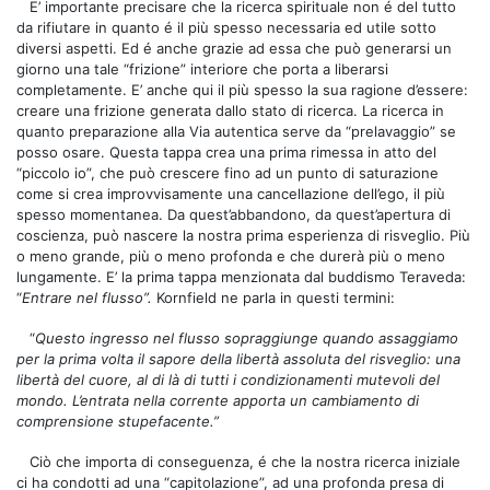
E’ importante precisare che la ricerca spirituale non é del tutto
da rifiutare in quanto é il più spesso necessaria ed utile sotto
diversi aspetti. Ed é anche grazie ad essa che può generarsi un
giorno una tale “frizione” interiore che porta a liberarsi
completamente. E’ anche qui il più spesso la sua ragione d’essere:
creare una frizione generata dallo stato di ricerca. La ricerca in
quanto preparazione alla Via autentica serve da “prelavaggio” se
posso osare. Questa tappa crea una prima rimessa in atto del
“piccolo io”, che può crescere fino ad un punto di saturazione
come si crea improvvisamente una cancellazione dell’ego, il più
spesso momentanea. Da quest’abbandono, da quest’apertura di
coscienza, può nascere la nostra prima esperienza di risveglio. Più
o meno grande, più o meno profonda e che durerà più o meno
lungamente. E’ la prima tappa menzionata dal buddismo Teraveda:
“
Entrare nel flusso”.
Kornfield ne parla in questi termini:
“
Questo ingresso nel flusso sopraggiunge quando assaggiamo
per la prima volta il sapore della libertà assoluta del risveglio: una
libertà del cuore, al di là di tutti i condizionamenti mutevoli del
mondo. L’entrata nella corrente apporta un cambiamento di
comprensione stupefacente.”
Ciò che importa di conseguenza, é che la nostra ricerca iniziale
ci ha condotti ad una “capitolazione”, ad una profonda presa di