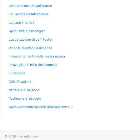
Un’attenzione di ogni istante
La Fiamma dell’Attenzione
La pace interiore
Spiritualità o psicologia?
L’accettazione di Jeff Foster
Verso la relazione a distanza
Il reincantamento della nostra natura
Il risveglio è l’ inizio del cammino
Tutto inizia
Chiarificazione
Vedere e disillusione
Testimone di risveglio
Sono veramente l’autore delle mie azioni ?
© 2026 -
3e millénaire