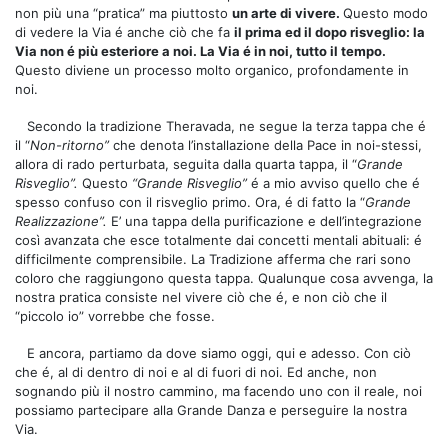
non più una “pratica” ma piuttosto
un arte di vivere.
Questo modo
di vedere la Via é anche ciò che fa
il prima ed il dopo risveglio: la
Via non é più esteriore a noi. La Via é in noi, tutto il tempo.
Questo diviene un processo molto organico, profondamente in
noi.
Secondo la tradizione Theravada, ne segue la terza tappa che é
il “
Non-ritorno”
che denota l’installazione della Pace in noi-stessi,
allora di rado perturbata, seguita dalla quarta tappa, il “
Grande
Risveglio”.
Questo
“Grande Risveglio”
é a mio avviso quello che é
spesso confuso con il risveglio primo. Ora, é di fatto la “
Grande
Realizzazione”.
E’ una tappa della purificazione e dell’integrazione
così avanzata che esce totalmente dai concetti mentali abituali: é
difficilmente comprensibile. La Tradizione afferma che rari sono
coloro che raggiungono questa tappa. Qualunque cosa avvenga, la
nostra pratica consiste nel vivere ciò che é, e non ciò che il
“piccolo io” vorrebbe che fosse.
E ancora, partiamo da dove siamo oggi, qui e adesso. Con ciò
che é, al di dentro di noi e al di fuori di noi. Ed anche, non
sognando più il nostro cammino, ma facendo uno con il reale, noi
possiamo partecipare alla Grande Danza e perseguire la nostra
Via.