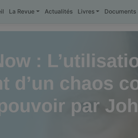
il
La Revue
Actualités
Livres
Documents g
w : L’utilisatio
 d’un chaos co
pouvoir par Joh