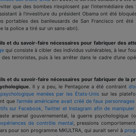
ter que des bombes n’explosent par l’intermédiaire des t
ssistant à l’investiture du président Obama ont été bloqué
es portables des banlieusards de San Francisco ont été
 la police a tiré sur un sans-abri).
s et du savoir-faire nécessaires pour fabriquer des atte
ge
qui consiste à cibler des individus vulnérables, à leur fou
 des terroristes, puis à les arrêter dans le cadre d’une opé
s et du savoir-faire nécessaires pour fabriquer de la p
ychologique.
Il y a peu, le Pentagone a été contraint
d’
 psychologique menées par les États-Unis
sur les platef
rant que
l’armée américaine avait créé de faux personnages
ictifs sur Facebook, Twitter et Instagram afin de manipuler
ste arsenal gouvernemental, la guerre psychologique (o
expériences de contrôle mental
, pressions comportementa
llars pour son programme MKULTRA, qui aurait servi à
prog