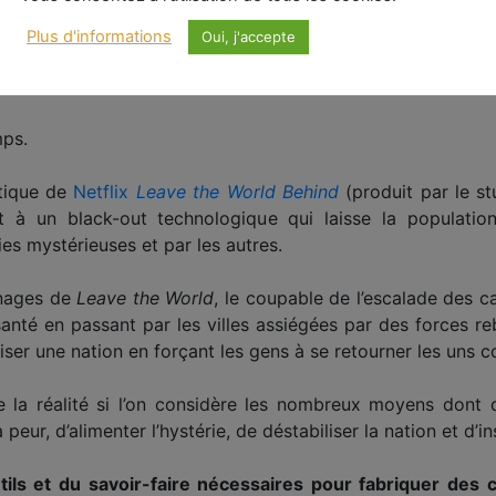
 Due on Maple Street » de
Twilight Zone
, Serling a imagin
 pour voir combien de temps il faudra avant que les memb
Plus d'informations
Oui, j'accepte
lectricité et pris par la peur de l’inconnu, va se transfor
mps.
ptique de
Netflix
Leave the World Behind
(produit par le s
t à un black-out technologique qui laisse la population
es mystérieuses et par les autres.
nnages de
Leave the World
, le coupable de l’escalade des 
nté en passant par les villes assiégées par des forces rebel
iser une nation en forçant les gens à se retourner les uns co
de la réalité si l’on considère les nombreux moyens dont
peur, d’alimenter l’hystérie, de déstabiliser la nation et d’ins
ls et du savoir-faire nécessaires pour fabriquer des cr