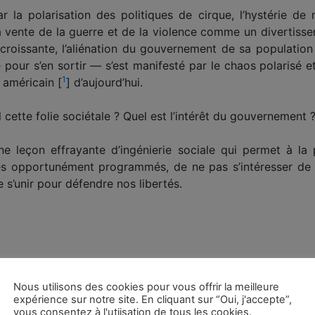
la polarisation des politiques de cirque, l’hystérie de
 (la vente de la guerre et de la violence comme un divertiss
 croissante, l’aliénation du gouvernement de sa populatio
 pour s’en sortir — s’est manifesté par le chaos polarisé et 
1
r américain [
] d’aujourd’hui.
 cette folie sociétale ? Quel est l’intérêt du gouvernement 
e leçon effrayante d’ingénierie sociale qui permet à la 
les opportunément programmés, de ne pas s’intéresser de
 s’unir pour défendre nos libertés.
ht Zone
, a compris la dynamique de ce jeu de pouvoir.
Nous utilisons des cookies pour vous offrir la meilleure
expérience sur notre site. En cliquant sur “Oui, j'accepte”,
vous consentez à l'utiisation de tous les cookies.