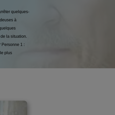
arrêter quelques-
ndeuses à
 quelques
de la situation.
? Personne 1 :
le plus