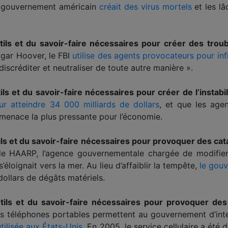
le gouvernement américain
créait des virus mortels
et les lâ
ls et du savoir-faire nécessaires pour créer des troub
gar Hoover, le FBI
utilise des agents provocateurs pour infi
discréditer et neutraliser de toute autre manière ».
s et du savoir-faire nécessaires pour créer de l’instabi
r atteindre 34 000 milliards de dollars
, et que les age
a menace la plus pressante pour l’économie.
s et du savoir-faire nécessaires pour provoquer des ca
de HAARP, l’agence gouvernementale chargée de modifier
’éloignait vers la mer. Au lieu d’affaiblir la tempête,
le gouv
dollars de dégâts matériels.
ils et du savoir-faire nécessaires pour provoquer de
t des téléphones portables permettent au gouvernement d’in
tilisée aux États-Unis
. En 2005, le service cellulaire a été